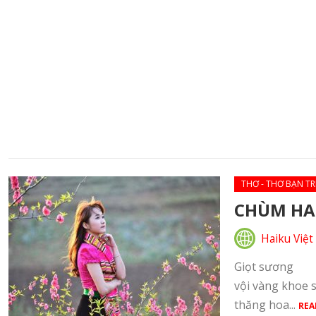
THƠ - THƠ BẠN TR
CHÙM HAI
Haiku Việt
Giọt sương t
vội vàng kh
thăng hoa...
REA