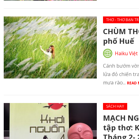
THƠ - THƠ BẠN TR
CHÙM THƠ
phố Huế
Haiku Việt
Cánh bướm vờn 
lửa đỏ chiến t
mưa rào...
READ 
SÁCH HAY
MẠCH NGU
tập thơ:
Tháng 2- 