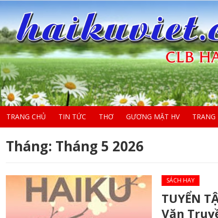
TRANG CHỦ
TIN TỨC
THƠ
GƯƠNG MẶT HV
TRANG
Tháng:
Tháng 5 2026
SÁCH HAY
TUYỂN TẬP
Văn Truyề