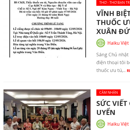
THƠ - THƠ BẠN TR
VĨNH BIỆ
THUỐC ƯU
XUÂN ĐỨ
Haiku Việt
Sáng Chủ nhật 
điện thoại tôi
thuốc ưu tú,...
R
CẢM NHẬN
SỨC VIẾT
UYỂN
Haiku Việt