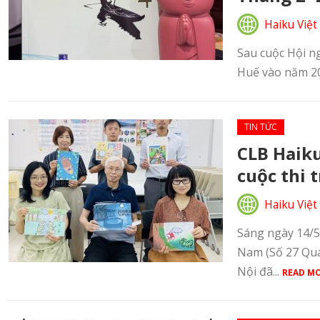
Haiku Việt
Sau cuộc Hội n
Huế vào năm 201
TIN TỨC
CLB Haik
cuộc thi 
Haiku Việt
Sáng ngày 14/5
Nam (Số 27 Qua
Nội đã...
READ MO