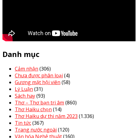
Danh mục
Cảm nhận
(306)
Chưa được phân loại
(4)
Gương mặt hội viên
(58)
Lý Luận
(31)
Sách hay
(93)
Thơ – Thơ bạn tri âm
(860)
Thơ Haiku chọn
(14)
Thơ Haiku dự thi năm 2023
(1.336)
Tin tức
(367)
Trang nước ngoài
(120)
Văn hóa Nghệ thuật
(160)