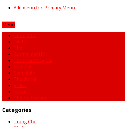
Add menu for: Primary Menu
Menu
Trang Chủ
Tin tức
Thơ
Gương mặt HV
Trang nước ngoài
Sách hay
Cảm nhận
Thơ dự thi
VHNT
Lý Luận
Thơ Haiku chọn
Categories
Trang Chủ