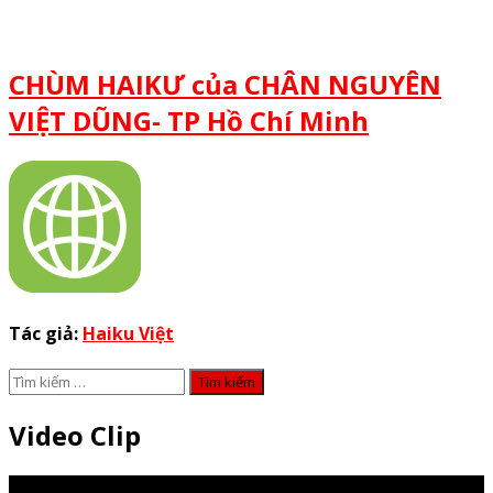
CHÙM HAIKƯ của CHÂN NGUYÊN
VIỆT DŨNG- TP Hồ Chí Minh
Tác giả:
Haiku Việt
Tìm
kiếm
cho:
Video Clip