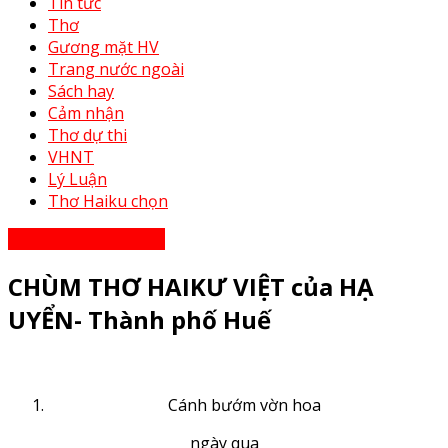
Tin tức
Thơ
Gương mặt HV
Trang nước ngoài
Sách hay
Cảm nhận
Thơ dự thi
VHNT
Lý Luận
Thơ Haiku chọn
Thơ - Thơ bạn tri âm
CHÙM THƠ HAIKƯ VIỆT của HẠ
UYỂN- Thành phố Huế
Cánh bướm vờn hoa
ngày qua