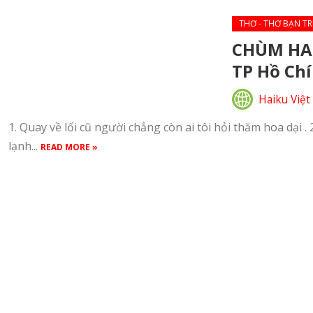
THƠ - THƠ BẠN TR
CHÙM HA
TP Hồ Ch
Haiku Việt
1. Quay về lối cũ người chẳng còn ai tôi hỏi thăm hoa dại . 2.
lạnh...
READ MORE »