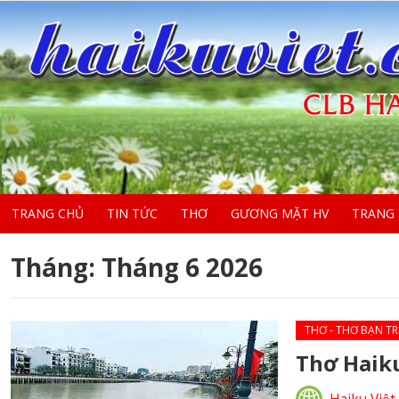
TRANG CHỦ
TIN TỨC
THƠ
GƯƠNG MẶT HV
TRANG
Tháng:
Tháng 6 2026
THƠ - THƠ BẠN TR
Thơ Haik