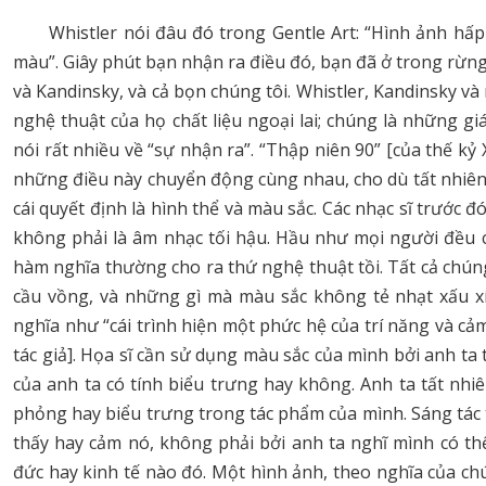
Whistler nói đâu đó trong Gentle Art: “Hình ảnh hấp
màu”. Giây phút bạn nhận ra điều đó, bạn đã ở trong rừng
và Kandinsky, và cả bọn chúng tôi. Whistler, Kandinsky v
nghệ thuật của họ chất liệu ngoại lai; chúng là những g
nói rất nhiều về “sự nhận ra”. “Thập niên 90” [của thế kỷ 
những điều này chuyển động cùng nhau, cho dù tất nhiên
cái quyết định là hình thể và màu sắc. Các nhạc sĩ trước
không phải là âm nhạc tối hậu. Hầu như mọi người đều 
hàm nghĩa thường cho ra thứ nghệ thuật tồi. Tất cả chú
cầu vồng, và những gì mà màu sắc không tẻ nhạt xấu xí.
nghĩa như “cái trình hiện một phức hệ của trí năng và cả
tác giả]. Họa sĩ cần sử dụng màu sắc của mình bởi anh t
của anh ta có tính biểu trưng hay không. Anh ta tất nh
phỏng hay biểu trưng trong tác phẩm của mình. Sáng tác 
thấy hay cảm nó, không phải bởi anh ta nghĩ mình có t
đức hay kinh tế nào đó. Một hình ảnh, theo nghĩa của chú