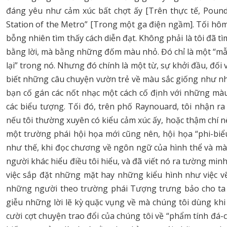
đáng yêu như cảm xúc bất chợt ấy [Trên thực tế, Pound 
Station of the Metro” [Trong một ga điện ngầm]. Tối hôm
bỗng nhiên tìm thấy cách diễn đạt. Không phải là tôi đã
bằng lời, mà bằng những đốm màu nhỏ. Đó chỉ là một “mẫu
lại” trong nó. Nhưng đó chính là một từ, sự khởi đầu, đối
biết những câu chuyện vườn trẻ về màu sắc giống như nh
bạn cố gán các nốt nhạc một cách cố định với những màu
các biểu tượng. Tối đó, trên phố Raynouard, tôi nhận r
nếu tôi thường xuyên có kiểu cảm xúc ấy, hoặc thậm chí nế
một trường phái hội họa mới cũng nên, hội họa “phi-biể
như thế, khi đọc chương về ngôn ngữ của hình thể và màu 
người khác hiểu điều tôi hiểu, và đã viết nó ra tường minh
việc sắp đặt những mặt hay những kiểu hình như việc vẽ
những người theo trường phái Tượng trưng bảo cho ta b
giễu những lời lẽ kỳ quặc vụng về mà chúng tôi dùng khi
cười cợt chuyện trao đổi của chúng tôi về “phẩm tính đá-c