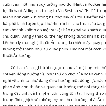
cuốn vào một mạch suy tưởng nào đó [Flint và Rodker là
tự. Richard Aldington trong In Via Sestina và “H. D.” tr
mạnh hơn cảm xúc trong bài thơ này của tôi. Hueffer kể 
bài phê bình tuyển tập Thơ Hình ảnh – chú thích của tác gi
xác khoảnh khắc ở đó một sự vật bên ngoài và khách qua
chủ quan. Dạng ý thức cụ thể này không được nhận biết 
kết hợp lý của nghệ thuật Ấn tượng là chiếc máy quay p
hướng trở thành như sự quay phim. Hay nói một cách kh
thuật Ấn tượng.
Có hai cách nghĩ trái ngược nhau về một người: thứ
chuyển động hướng về, như thứ đồ chơi của hoàn cảnh, n
nghĩ về anh ta như đang điều hướng một dòng lực nào đó
phản ánh đơn thuần và quan sát. Không thể nói rằng cách
trong đặc tính. Cả hai phe luôn cùng tồn tại. Trong thậ
trưng đối nghịch với những người theo trường phái Ấn tư