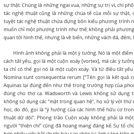
sự thật. Chúng là những ngai vua, những sự trị vì, chi phối
tác nghệ thuật cũng là những chúa tể của mỗi sự thật, 
tuyệt tác nghệ thuật chứa đựng bốn kiểu phương trình nà
muốn chỉ một phương trình như thế; không phải phương tr
quan tới hình thể, nhưng là về biển, những vách đá, đêm, l
Hình ảnh không phải là một ý tưởng. Nó là một điểm n
cách tất yếu, gọi là một cuộn xoáy [vortex], mà các ý tưởn
ta chỉ có thể gọi nó là một cuộn xoáy. Và từ điều tất yếu
Nomina sunt consequentia rerum [“Tên gọi là kết quả củ
Aquinas lại đúng đến như thế trong trường hợp của pho
đúng cho thơ ca. Wadsworth và Lewis không sử dụng từ
không sử dụng các “mặt trong quan hệ”, họ xử lý với thứ
học, do đó, gọi là “ý hướng của các hình thể hữu cơ tro
thuật dữ dội”. Phong trào Cuộn xoáy không phải là một
người “thiện chí” cũng đã hoang mang đáng kể. Sự tổ ch
hơn nhiều việc bắt chước hay sao chép lại ánh sáng trên