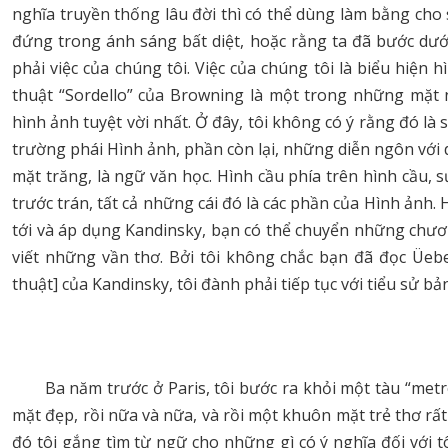
nghĩa truyền thống lâu đời thì có thể dùng làm bằng ch
đứng trong ánh sáng bất diệt, hoặc rằng ta đã bước dư
phải việc của chúng tôi. Việc của chúng tôi là biểu hiện
thuật “Sordello” của Browning là một trong những mặt n
hình ảnh tuyệt vời nhất. Ở đây, tôi không có ý rằng đó là
trường phái Hình ảnh, phần còn lại, những diễn ngôn với 
mặt trăng, là ngữ văn học. Hình cầu phía trên hình cầu, 
trước trán, tất cả những cái đó là các phần của Hình ảnh. H
tới và áp dụng Kandinsky, bạn có thể chuyển những chươ
viết những vần thơ. Bởi tôi không chắc bạn đã đọc Üebe
thuật] của Kandinsky, tôi đành phải tiếp tục với tiểu sử bả
Ba năm trước ở Paris, tôi bước ra khỏi một tàu “me
mặt đẹp, rồi nữa và nữa, và rồi một khuôn mặt trẻ thơ r
đó tôi gắng tìm từ ngữ cho những gì có ý nghĩa đối với t