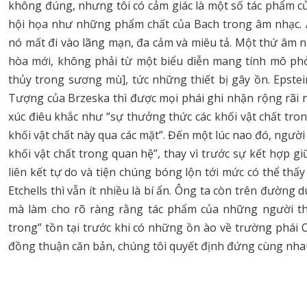
không đúng, nhưng tôi có cảm giác là một số tác phẩm củ
hội họa như những phẩm chất của Bach trong âm nhạc. Â
nó mất đi vào lãng mạn, đa cảm và miêu tả. Một thứ âm 
hòa mới, không phải từ một biểu diễn mang tính mô phỏ
thủy trong sương mù], tức những thiết bị gây ồn. Epstein
Tượng của Brzeska thì được mọi phái ghi nhận rộng rãi 
xúc điêu khắc như “sự thưởng thức các khối vật chất tro
khối vật chất này qua các mặt”. Đến một lúc nao đó, người 
khối vật chất trong quan hệ”, thay vì trước sự kết hợp g
liên kết tự do và tiện chúng bóng lộn tới mức có thể th
Etchells thì vẫn ít nhiều là bí ẩn. Ông ta còn trên đường
mà làm cho rõ ràng rằng tác phẩm của những người th
trong” tồn tại trước khi có những ồn ào về trường phái C
đồng thuận căn bản, chúng tôi quyết định đứng cùng nha