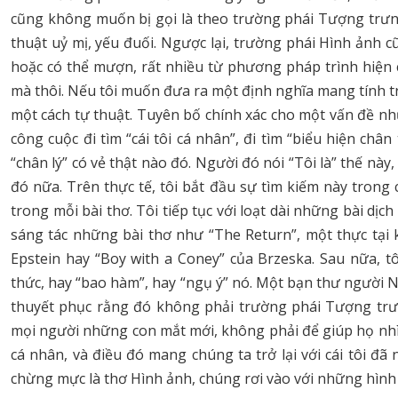
cũng không muốn bị gọi là theo trường phái Tượng trưng
thuật uỷ mị, yếu đuối. Ngược lại, trường phái Hình ảnh
hoặc có thể mượn, rất nhiều từ phương pháp trình hiện 
mà thôi. Nếu tôi muốn đưa ra một định nghĩa mang tính triế
một cách tự thuật. Tuyên bố chính xác cho một vấn đề n
công cuộc đi tìm “cái tôi cá nhân”, đi tìm “biểu hiện ch
“chân lý” có vẻ thật nào đó. Người đó nói “Tôi là” thế này
đó nữa. Trên thực tế, tôi bắt đầu sự tìm kiếm này trong
trong mỗi bài thơ. Tôi tiếp tục với loạt dài những bài d
sáng tác những bài thơ như “The Return”, một thực tại
Epstein hay “Boy with a Coney” của Brzeska. Sau nữa, tô
thức, hay “bao hàm”, hay “ngụ ý” nó. Một bạn thư người Ng
thuyết phục rằng đó không phải trường phái Tượng trưng
mọi người những con mắt mới, không phải để giúp họ nhìn 
cá nhân, và điều đó mang chúng ta trở lại với cái tôi đã
chừng mực là thơ Hình ảnh, chúng rơi vào với những hình