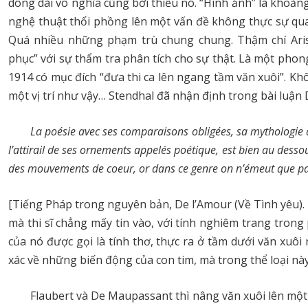
dông dài vô nghĩa cũng bởi thiếu nó. “Hình ảnh” là khoản
nghệ thuật thổi phồng lên một vấn đề không thực sự qua
Quá nhiều những phạm trù chung chung. Thậm chí Aristo
phục” với sự thẩm tra phân tích cho sự thật. Là một pho
1914 có mục đích “đưa thi ca lên ngang tầm văn xuôi”. Kh
một vị trí như vậy… Stendhal đã nhận định trong bài luận
La poésie avec ses comparaisons obligées, sa mythologie que
l’attirail de ses ornements appelés poétique, est bien au dessou
des mouvements de coeur, or dans ce genre on n’émeut que par
[Tiếng Pháp trong nguyên bản, De l’Amour (Về Tình yêu).
mà thi sĩ chẳng mấy tin vào, với tính nghiêm trang trong
của nó được gọi là tính thơ, thực ra ở tầm dưới văn xuô
xác về những biến động của con tim, mà trong thể loại này
Flaubert và De Maupassant thì nâng văn xuôi lên mộ