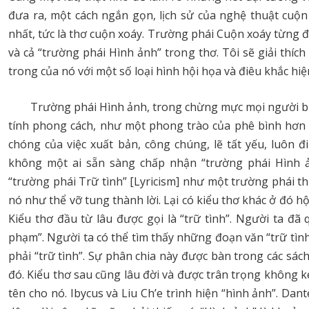
đưa ra, một cách ngắn gọn, lịch sử của nghệ thuật cuộn 
nhất, tức là thơ cuộn xoáy. Trường phái Cuộn xoáy từng đ
và cả “trường phái Hình ảnh” trong thơ. Tôi sẽ giải thích
trong của nó với một số loại hình hội họa và điêu khắc hiệ
Trường phái Hình ảnh, trong chừng mực mọi người bi
tính phong cách, như một phong trào của phê bình hơn l
chóng của việc xuất bản, công chúng, lẽ tất yếu, luôn 
không một ai sẵn sàng chấp nhận “trường phái Hình 
“trường phái Trữ tình” [Lyricism] như một trường phái th
nó như thể vỡ tung thành lời. Lại có kiểu thơ khác ở đó h
Kiểu thơ đầu từ lâu được gọi là “trữ tình”. Người ta đã 
phạm”. Người ta có thể tìm thấy những đoạn văn “trữ tìn
phải “trữ tình”. Sự phân chia này được bàn trong các sá
đó. Kiểu thơ sau cũng lâu đời và được trân trọng không k
tên cho nó. Ibycus và Liu Ch’e trình hiện “hình ảnh”. Dante