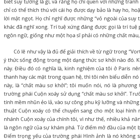
biết suy tưởng là gì, và rằng họ chỉ quen với những tranh 
chỉ có thể thích thú với cái họ được dạy bảo là hay ho, 
lời mật ngọt. Họ chỉ nghĩ được những “vỏ ngoài của su
khác đã nghĩ xong. Trí tuệ xứng đáng được gọi là trí tu
ngôn ngữ, giống như một họa sĩ phải có những chất màu,
Có lẽ như vậy là đủ để giải thích về từ ngữ trong “Vor
ý thức sống động trong một dạng thức sơ khởi nào đó. K
này. Điều đó có nghĩa là, kinh nghiệm của tôi ở Paris nê
thanh hay các mặt trong quan hệ, thì tôi nên biểu diễn n
này, là “chất màu sơ khởi”; tôi muốn nói, nó là phương
trường phái Cuộn xoáy sử dụng “chất màu sơ khởi”. Trườ
tính mềm nhũn ẻo lả, vào sự công phu kỹ lưỡng và những 
thuật Cuộn xoáy có thể chuyển sang cho một loại hình n
nhánh Cuộn xoáy của chính tôi, vì như thế, nhiều khả năn
là ngôn ngữ của sự khám phá. Từ điểm mở đầu của một bài
Điểm trọng yếu của trường phái Hình ảnh là nó không sử