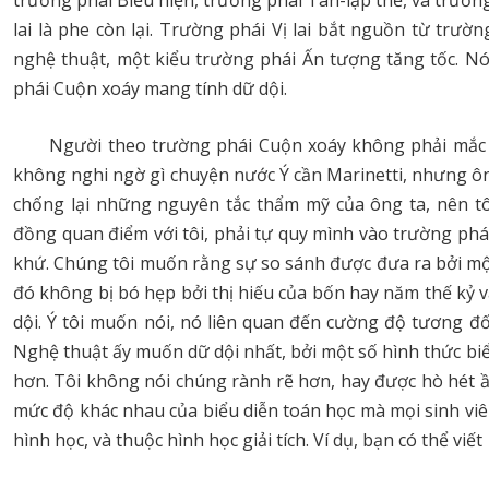
trường phái Biểu hiện, trường phái Tân-lập thể, và trườ
lai là phe còn lại. Trường phái Vị lai bắt nguồn từ tr
nghệ thuật, một kiểu trường phái Ấn tượng tăng tốc. Nó 
phái Cuộn xoáy mang tính dữ dội.
Người theo trường phái Cuộn xoáy không phải mắc
không nghi ngờ gì chuyện nước Ý cần Marinetti, nhưng ông
chống lại những nguyên tắc thẩm mỹ của ông ta, nên tôi
đồng quan điểm với tôi, phải tự quy mình vào trường phá
khứ. Chúng tôi muốn rằng sự so sánh được đưa ra bởi mộ
đó không bị bó hẹp bởi thị hiếu của bốn hay năm thế kỷ 
dội. Ý tôi muốn nói, nó liên quan đến cường độ tương đố
Nghệ thuật ấy muốn dữ dội nhất, bởi một số hình thức bi
hơn. Tôi không nói chúng rành rẽ hơn, hay được hò hét ầm
mức độ khác nhau của biểu diễn toán học mà mọi sinh viên 
hình học, và thuộc hình học giải tích. Ví dụ, bạn có thể viết