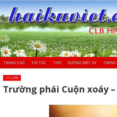
TRANG CHỦ
TIN TỨC
THƠ
GƯƠNG MẶT HV
TRANG
LÝ LUẬN
Trường phái Cuộn xoáy –