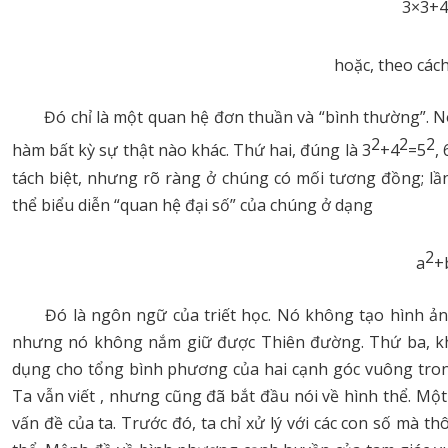
3×3+4
hoặc, theo cách
Đó chỉ là một quan hệ đơn thuần và “bình thường”. N
2
2
2
hàm bất kỳ sự thật nào khác. Thứ hai, đúng là 3
+4
=5
, 
tách biệt, nhưng rõ ràng ở chúng có mối tương đồng; lầ
thể biểu diễn “quan hệ đại số” của chúng ở dạng
2
a
+
Đó là ngôn ngữ của triết học. Nó không tạo hình ản
nhưng nó không nắm giữ được Thiên đường. T
hứ ba, k
dụng cho tổng bình phương của hai cạnh góc vuông tro
Ta vẫn viết , nhưng cũng đã bắt đầu nói về hình thể. Mộ
vấn đề của ta. Trước đó, ta chỉ xử lý với các con số mà 