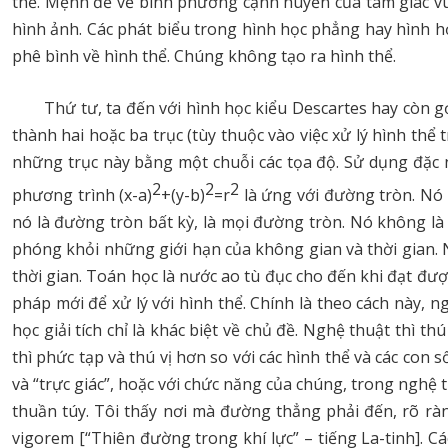
thể. Mệnh đề về bình phương cạnh huyền của tam giác v
hình ảnh. Các phát biểu trong hình học phẳng hay hình h
phê bình về hình thể. Chúng không tạo ra hình thể.
Thứ tư, ta đến với hình học kiểu Descartes hay còn gọ
thành hai hoặc ba trục (tùy thuộc vào việc xử lý hình th
những trục này bằng một chuỗi các tọa độ. Sử dụng đặc ng
2
2
2
phương trình (x-a)
+(y-b)
=r
là ứng với đường tròn. Nó
nó là đường tròn bất kỳ, là mọi đường tròn. Nó không là
phóng khỏi những giới hạn của không gian và thời gian. 
thời gian. Toán học là nước ao tù đục cho đến khi đạt đượ
pháp mới để xử lý với hình thể. Chính là theo cách này, n
học giải tích chỉ là khác biệt về chủ đề. Nghệ thuật thì 
thì phức tạp và thú vị hơn so với các hình thể và các con 
và “trực giác”, hoặc với chức năng của chúng, trong nghệ t
thuần túy. Tôi thấy nơi mà đường thẳng phải đến, rõ rà
vigorem [“Thiên đường trong khí lực” – tiếng La-tinh]. Cá