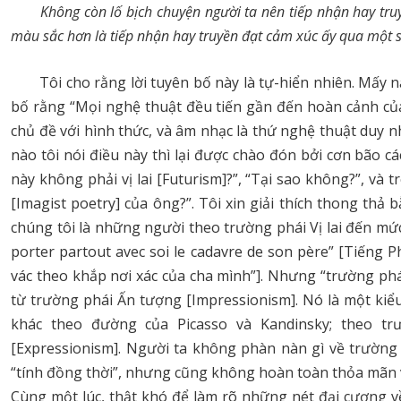
Không còn lố bịch chuyện người ta nên tiếp nhận hay tru
màu sắc hơn là tiếp nhận hay truyền đạt cảm xúc ấy qua một s
Tôi cho rằng lời tuyên bố này là tự-hiển nhiên. Mấy 
bố rằng “Mọi nghệ thuật đều tiến gần đến hoàn cảnh của
chủ đề với hình thức, và âm nhạc là thứ nghệ thuật duy n
nào tôi nói điều này thì lại được chào đón bởi cơn bão 
này không phải vị lai [Futurism]?”, “Tại sao không?”, và t
[Imagist poetry] của ông?”. Tôi xin giải thích thong thả 
chúng tôi là những người theo trường phái Vị lai đến mứ
porter partout avec soi le cadavre de son père” [Tiếng
vác theo khắp nơi xác của cha mình”]. Nhưng “trường phái 
từ trường phái Ấn tượng [Impressionism]. Nó là một kiể
khác theo đường của Picasso và Kandinsky; theo tr
[Expressionism]. Người ta không phàn nàn gì về trường
“tính đồng thời”, nhưng cũng không hoàn toàn thỏa mãn v
Cùng một lúc, thật khó để làm rõ những nét đại cương về