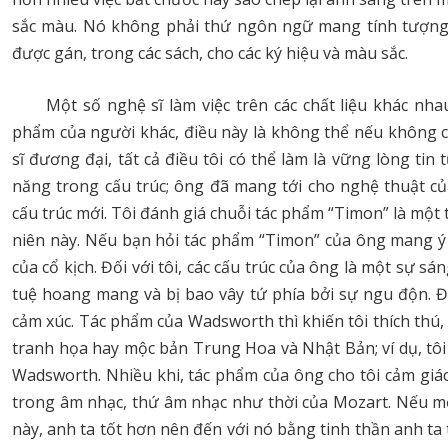
sắc màu. Nó không phải thứ ngôn ngữ mang tính tượng
được gán, trong các sách, cho các ký hiệu và màu sắc.
Một số nghệ sĩ làm việc trên các chất liệu khác nh
phẩm của người khác, điều này là không thể nếu không c
sĩ đương đại, tất cả điều tôi có thể làm là vững lòng ti
năng trong cấu trúc; ông đã mang tới cho nghệ thuật c
cấu trúc mới. Tôi đánh giá chuỗi tác phẩm “Timon” là một t
niên này. Nếu bạn hỏi tác phẩm “Timon” của ông mang ý ng
của cổ kịch. Đối với tôi, các cấu trúc của ông là một sự sá
tuệ hoang mang và bị bao vây tứ phía bởi sự ngu độn. Đ
cảm xúc. Tác phẩm của Wadsworth thì khiến tôi thích thú,
tranh họa hay mộc bản Trung Hoa và Nhật Bản; ví dụ, tôi
Wadsworth. Nhiều khi, tác phẩm của ông cho tôi cảm giác
trong âm nhạc, thứ âm nhạc như thời của Mozart. Nếu 
này, anh ta tốt hơn nên đến với nó bằng tinh thần anh ta 