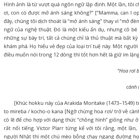
Hình ảnh là từ vượt quá ngôn ngữ lập định. Một lần, tôi 
ơi, con có được mở ánh sáng không?” [“Mamma, can I open
đây, chúng tôi dịch thoát là “mở ánh sáng” thay vì “mở đ
ngữ của nghệ thuật. Đó là một kiểu ẩn dụ, nhưng cô bé 
những sự bày trí, tất cả chúng chỉ là thủ thuật mà bất k
khám phá. Họ hiểu vẻ đẹp của loại trí tuệ này. Một ngư
điều muốn nói trong 12 dòng thì tốt hơn hết là giữ im lặ
“Hoa rơi 
cánh 
[Khúc hokku này của Arakida Moritake (1473–1549) t
to mireba / kocho-o kana [Ngỡ chừng hoa rơi/ trở về càn
có lẽ để cho hợp với dạng thức “chồng hình” giống như ở
rất nổi tiếng. Victor Plarr từng kể với tôi rằng, một l
người Nhật thì một chú mèo bỗng chạy ngang đường họ, ng