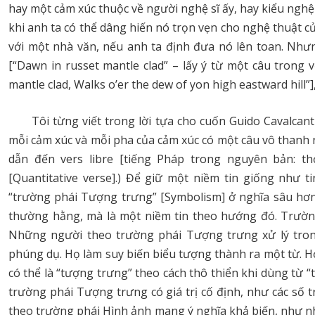
hay một cảm xúc thuộc về người nghệ sĩ ấy, hay kiểu nghệ 
khi anh ta có thể dâng hiến nó trọn vẹn cho nghệ thuật c
với một nhà văn, nếu anh ta định đưa nó lên toan. Nhưn
[“Dawn in russet mantle clad” – lấy ý từ một câu trong 
mantle clad, Walks o’er the dew of yon high eastward hill”],
Tôi từng viết trong lời tựa cho cuốn Guido Cavalcanti
mỗi cảm xúc và mỗi pha của cảm xúc có một câu vô thanh 
dẫn đến vers libre [tiếng Pháp trong nguyên bản: t
[Quantitative verse].) Để giữ một niềm tin giống như t
“trường phái Tượng trưng” [Symbolism] ở nghĩa sâu hơn 
thường hằng, mà là một niềm tin theo hướng đó. Trườn
Những người theo trường phái Tượng trưng xử lý trong 
phúng dụ. Họ làm suy biến biểu tượng thành ra một từ. H
có thể là “tượng trưng” theo cách thô thiển khi dùng từ “
trường phái Tượng trưng có giá trị cố định, như các số 
theo trường phái Hình ảnh mang ý nghĩa khả biến, như nh