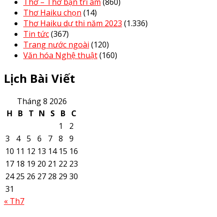
Thơ – Thơ bạn tri âm
(860)
Thơ Haiku chọn
(14)
Thơ Haiku dự thi năm 2023
(1.336)
Tin tức
(367)
Trang nước ngoài
(120)
Văn hóa Nghệ thuật
(160)
Lịch Bài Viết
Tháng 8 2026
H
B
T
N
S
B
C
1
2
3
4
5
6
7
8
9
10
11
12
13
14
15
16
17
18
19
20
21
22
23
24
25
26
27
28
29
30
31
« Th7