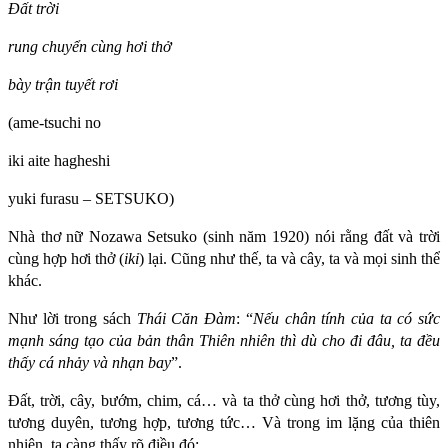
Đất trời
rung chuyển cùng hơi thở
bày trận tuyết rơi
(ame-tsuchi no
iki aite hagheshi
yuki furasu – SETSUKO)
Nhà thơ nữ Nozawa Setsuko (sinh năm 1920) nói rằng đất và trời
cùng hợp hơi thở (
iki
) lại. Cũng như thế, ta và cây, ta và mọi sinh thể
khác.
Như lời trong sách
Thái Căn Đàm
: “
Nếu chân tính của ta có sức
mạnh sáng tạo của bản thân Thiên nhiên thì dù cho đi đâu, ta đều
thấy cá nhảy và nhạn bay
”.
Đất, trời, cây, bướm, chim, cá… và ta thở cùng hơi thở, tương tùy,
tương duyên, tương hợp, tương tức… Và trong im lặng của thiên
nhiên, ta càng thấy rõ điều đó: