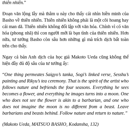
thiên nhiên.
”
Đoạn văn lộng lẫy mà thâm u này cho thấy cái nhìn hiền minh của
Basho về thiên nhiên. Thiên nhiên không phải là một cõi hoang hay
cái man dã. Thiên nhiên không đối lập với văn hóa. Chính vì có văn
hóa (phong nhã) thì con người mới là bạn tình của thiên nhiên. Hơn
nữa, tư tưởng Basho còn sâu hơn những gì mà trích dịch bất toàn
trên cho thấy.
Ngay cả bản Anh dịch của học giả Makoto Ueda cũng không thể
hiện đầy đủ độ sâu của tư tưởng ấy:
“
One thing permeates Saigyo’s tanka,
Sogi’s linked verse, Sesshu’s
painting and Rikyu’s tea ceremony. That is the spirit of the artist who
follows nature and befriends the four seasons. Everything he sees
becomes a flower, and everything he images turns into a moon. One
who does not see the flower is akin to a barbarian, and one who
does not imagine the moon is no different from a beast. Leave
barbarians and beasts behind. Follow nature and return to nature.”
(Makoto Ueda, MATSUO BASHO, Kodansha, 132)