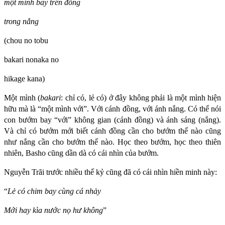
một mình bay trên đồng
trong nắng
(chou no tobu
bakari nonaka no
hikage kana)
Một mình (
bakari
: chỉ có, lẻ có) ở đây không phải là một mình hiện
hữu mà là “một mình với”. Với cánh đồng, với ánh nắng. Có thể nói
con bướm bay “với” không gian (cánh đồng) và ánh sáng (nắng).
Và chỉ có bướm mới biết cánh đồng cần cho bướm thế nào cũng
như nắng cần cho bướm thế nào. Học theo bướm, học theo thiên
nhiên, Basho cũng dần dà có cái nhìn của bướm.
Nguyễn Trãi trước nhiều thế kỷ cũng đã có cái nhìn hiền minh này:
“
Lẻ có chim bay cùng cá nhảy
Mới hay kìa nước nọ hư không
”