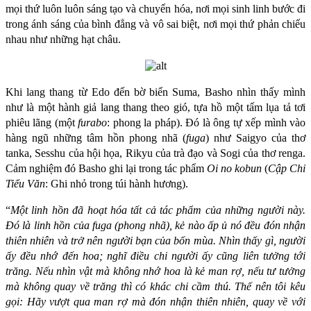
mọi thứ luôn luôn sáng tạo và chuyển hóa, nơi mọi sinh linh bước đi
trong ánh sáng của bình đẳng và vô sai biệt, nơi mọi thứ phản chiếu
nhau như những hạt châu.
Khi lang thang từ Edo đến bờ biển Suma, Basho nhìn thấy mình
như là một hành giả lang thang theo gió, tựa hồ một tấm lụa tả tơi
phiêu lãng (một
furabo
: phong la pháp). Đó là ông tự xếp mình vào
hàng ngũ những tâm hồn phong nhã (
fuga
) như Saigyo của thơ
tanka, Sesshu của hội họa, Rikyu của trà đạo và Sogi của thơ renga.
Cảm nghiệm đó Basho ghi lại trong tác phẩm
Oi no kobun
(
Cập Chi
Tiểu Văn
: Ghi nhỏ trong túi hành hương).
“
Một linh hồn đã hoạt hóa tất cả tác phẩm của những người này.
Đó là linh hồn của fuga (phong nhã), kẻ nào ấp ủ nó đều đón nhận
thiên nhiên và trở nên người bạn của bốn mùa. Nhìn thấy gì, người
ấy đều nhớ đến hoa; nghĩ điều chi người ấy cũng liên tưởng tới
trăng. Nếu nhìn vật mà không nhớ hoa là kẻ man rợ, nếu tư tưởng
mà không quay về trăng thì có khác chi cầm thú. Thế nên tôi kêu
gọi: Hãy vượt qua man rợ mà đón nhận thiên nhiên, quay về với