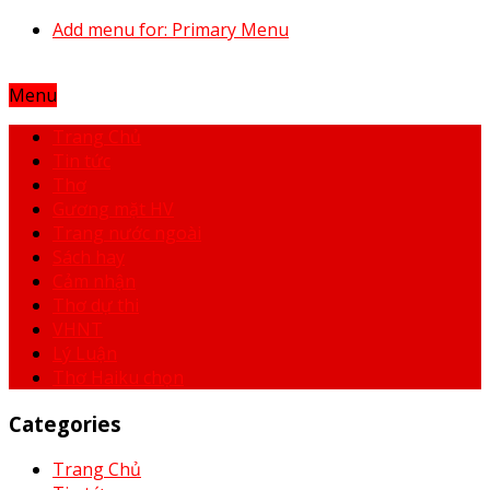
Add menu for: Primary Menu
Menu
Trang Chủ
Tin tức
Thơ
Gương mặt HV
Trang nước ngoài
Sách hay
Cảm nhận
Thơ dự thi
VHNT
Lý Luận
Thơ Haiku chọn
Categories
Trang Chủ