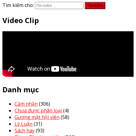
Tìm kiếm cho:
Video Clip
Danh mục
Cảm nhận
(306)
Chưa được phân loại
(4)
Gương mặt hội viên
(58)
Lý Luận
(31)
Sách hay
(93)