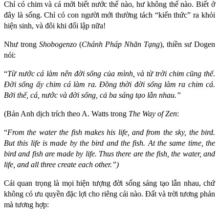
Chỉ có chim và cá mới biết nước thế nào, hư không thế nào. Biết ở
đây là sống. Chỉ có con người mới thường tách “kiến thức” ra khỏi
hiện sinh, và đôi khi đối lập nữa!
Như trong
Shobogenzo
(
Chánh Pháp Nhãn Tạng
), thiền sư Dogen
nói:
“
Từ nước cá làm nên đời sống của mình, và từ trời chim cũng thế.
Đời sống ấy chim cá làm ra. Đồng thời đời sống làm ra chim cá.
Bởi thế, cá, nước và đời sống, cả ba sáng tạo lẫn nhau.”
(Bản Anh dịch trích theo A. Watts trong
The Way of Zen
:
“
From the water the fish makes his life,
and from the sky, the bird.
But this life is made by the bird and the fish. At the same time, the
bird and fish are made by life. Thus there are the fish, the water, and
life, and all three create each other.”)
Cái quan trọng là mọi hiện tượng đời sống sáng tạo lẫn nhau, chứ
không có ưu quyền đặc lợi cho riêng cái nào. Đất và trời tương phản
mà tương hợp: