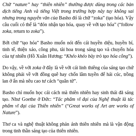
Chữ “nature” hay “thiên nhiên” thường được dùng trong các bản
dịch tiếng Anh và tiếng Việt trong trường hợp này tuy không sai
nhưng trong nguyên văn của
Basho đó là chữ “zoka” (tạo hóa). Vậy
câu cuối có thể là “đón nhận tạo hóa, quay về với tạo hóa” (“follow
zoka
, return to
zoka
”).
Bởi chữ “tạo hóa” Basho muốn nói đến cái huyền diệu, huyền bí,
tinh tế, thiện xảo, công phu, tài hoa trong sáng tạo và chuyển hóa
của tự nhiên (Hồ Xuân Hương: “
Khéo khéo bày trò tạo hóa công
”).
Do vậy, về với
zoka
ở đây là về với cái linh thiêng của sáng tạo chứ
không phải về với đồng quê hay chốn lâm tuyền để hái cúc, trồng
lan ở ẩn mà nêu cao tư cách “quân tử”.
Basho chỉ muốn học cái cách mà thiên nhiên hay sinh thái đã sáng
tạo. Như Goethe ở Đức: “
Tác phẩm vĩ đại của Nghệ thuật là tác
phẩm vĩ đại của Thiên nhiên”
(“
Great works of Art are works of
Nature
”).
Thơ ca và nghệ thuật không phản ánh thiên nhiên mà là vận động
trong tinh thần sáng tạo của thiên nhiên.