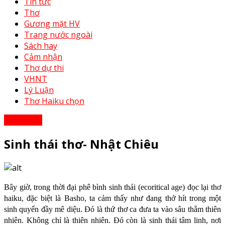
Tin tức
Thơ
Gương mặt HV
Trang nước ngoài
Sách hay
Cảm nhận
Thơ dự thi
VHNT
Lý Luận
Thơ Haiku chọn
Cảm nhận
Sinh thái thơ- Nhật Chiêu
Bây giờ, trong thời đại phê bình sinh thái (ecoritical age) đọc lại thơ
haiku, đặc biệt là Basho, ta cảm thấy như đang thở hít trong một
sinh quyển đầy mê diệu. Đó là thứ thơ ca đưa ta vào sâu thẳm thiên
nhiên. Không chỉ là thiên nhiên. Đó còn là sinh thái tâm linh, nơi