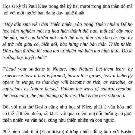
Họa sĩ kỳ tài Paul Klee trong thế kỷ hai mươi trong tinh thần đó mà
nói với một người bạn đang dạy nghệ thuật:
“
Hãy dẫn sinh viên đến Thiên nhiên, vào trong Thiên nhiên! Để họ
học cảm nghiệm một nụ hoa hiện thành thế nào, một cái cây mọc
thế nào, một con bướm mở cánh thế nào, làm sao cho các bạn ấy
sẽ trở nên giàu có, biến đổi, hào hứng như bản thân Thiên nhiên.
Đón nhận đường lối sáng tạo tự nhiên mà biến tạo hình thức. Đó là
trường học tuyệt nhất.
”
(“
Lead your students to Nature, into Nature! Let them learn by
experience how a bud is formed, how a tree grows, how a butterfly
opens its wings, so that they will become as rich, as variable, as
capricious as Nature herself. Follow the ways of natural creation,
the becoming, the functioning of forms. That is the best school
”).
Đối với nhà thơ Basho cũng như họa sĩ Klee, phải là văn hóa mới
có thể là thiên nhiên, rất khác với quan niệm nhị đối thường có giữa
thiên nhiên và văn hóa, cũng như thiên nhiên và con người.
Phê bình sinh thái (Ecoriticism) đương nhiên đồng tình với Basho