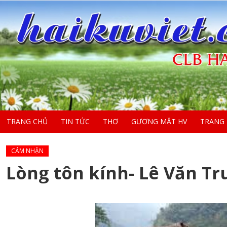
TRANG CHỦ
TIN TỨC
THƠ
GƯƠNG MẶT HV
TRANG
CẢM NHẬN
Lòng tôn kính- Lê Văn Tr