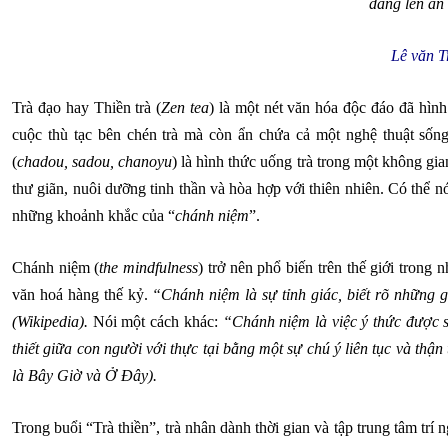
dâng lên án
Lê văn T
Trà đạo hay Thiền trà (
Zen tea
) là một nét văn hóa độc đáo đã hình
cuộc thù tạc bên chén trà mà còn ẩn chứa cả một nghệ thuật sống
(
chadou, sadou, chanoyu
) là hình thức uống trà trong một không gi
thư giãn, nuôi dưỡng tinh thần và hòa hợp với thiên nhiên. Có thể nó
những khoảnh khắc của “
chánh niệm
”.
Chánh niệm (
the mindfulness
) trở nên phổ biến trên thế giới tron
văn hoá hàng thế kỷ.
“Chánh niệm là sự tỉnh giác, biết rõ những g
(Wikipedia).
Nói một cách khác:
“Chánh niệm là việc ý thức được s
thiết giữa con người với thực tại bằng một sự chú ý liên tục và t
là Bây Giờ và Ở Đây).
Trong buổi “Trà thiền”, trà nhân dành thời gian và tập trung tâm tr