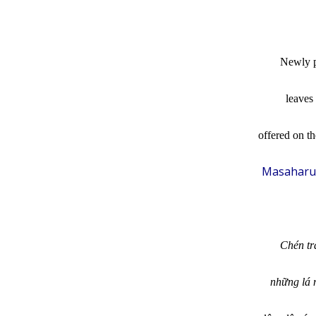
Newly p
leaves 
offered on th
Masaharu 
Chén tr
những lá 