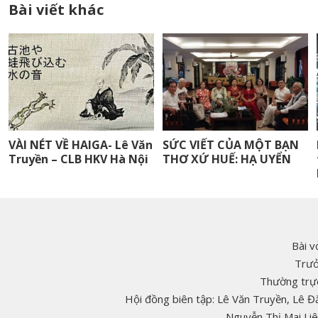
Bài viết khác
VÀI NÉT VỀ HAIGA- Lê Văn
SỨC VIẾT CỦA MỘT BẠN
Truyền – CLB HKV Hà Nội
THƠ XỨ HUẾ: HẠ UYỂN
Bài v
Trưở
Thường trực
Hội đồng biên tập: Lê Văn Truyền, Lê 
Nguyễn Thị Mai Li