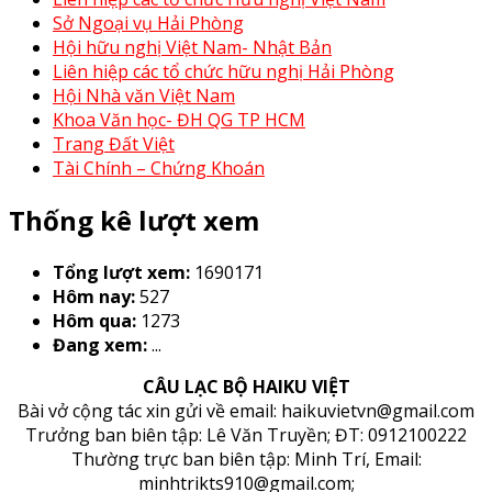
Sở Ngoại vụ Hải Phòng
Hội hữu nghị Việt Nam- Nhật Bản
Liên hiệp các tổ chức hữu nghị Hải Phòng
Hội Nhà văn Việt Nam
Khoa Văn học- ĐH QG TP HCM
Trang Đất Việt
Tài Chính – Chứng Khoán
Thống kê lượt xem
Tổng lượt xem:
1690171
Hôm nay:
527
Hôm qua:
1273
Đang xem:
...
CÂU LẠC BỘ HAIKU VIỆT
Bài vở cộng tác xin gửi về email: haikuvietvn@gmail.com
Trưởng ban biên tập: Lê Văn Truyền; ĐT: 0912100222
Thường trực ban biên tập: Minh Trí, Email:
minhtrikts910@gmail.com;