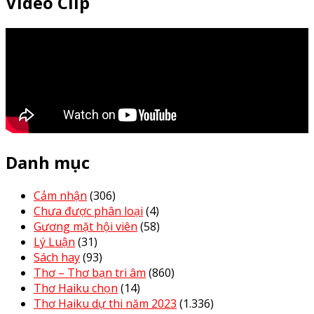
Video Clip
Danh mục
Cảm nhận
(306)
Chưa được phân loại
(4)
Gương mặt hội viên
(58)
Lý Luận
(31)
Sách hay
(93)
Thơ – Thơ bạn tri âm
(860)
Thơ Haiku chọn
(14)
Thơ Haiku dự thi năm 2023
(1.336)