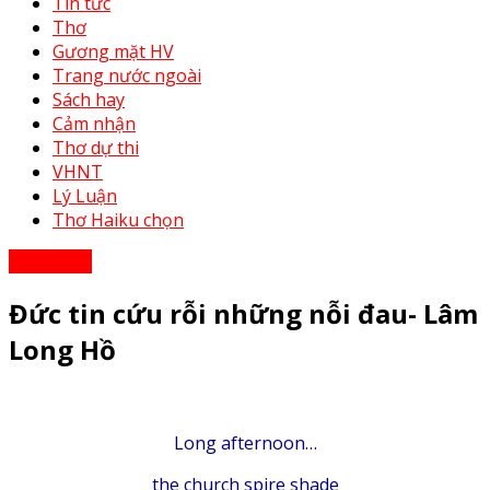
Tin tức
Thơ
Gương mặt HV
Trang nước ngoài
Sách hay
Cảm nhận
Thơ dự thi
VHNT
Lý Luận
Thơ Haiku chọn
Cảm nhận
Đức tin cứu rỗi những nỗi đau- Lâm
Long Hồ
Long afternoon…
the church spire shade