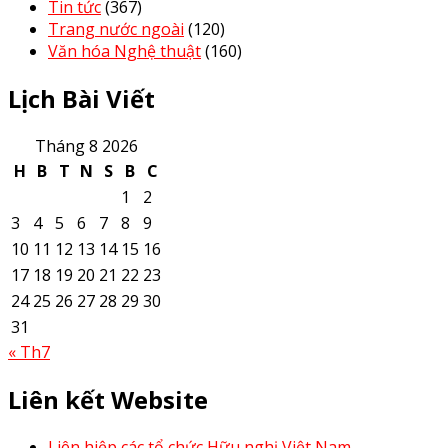
Tin tức
(367)
Trang nước ngoài
(120)
Văn hóa Nghệ thuật
(160)
Lịch Bài Viết
Tháng 8 2026
H
B
T
N
S
B
C
1
2
3
4
5
6
7
8
9
10
11
12
13
14
15
16
17
18
19
20
21
22
23
24
25
26
27
28
29
30
31
« Th7
Liên kết Website
Liên hiệp các tổ chức Hữu nghị Việt Nam