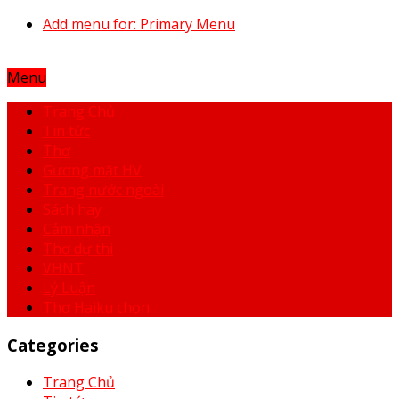
Add menu for: Primary Menu
Menu
Trang Chủ
Tin tức
Thơ
Gương mặt HV
Trang nước ngoài
Sách hay
Cảm nhận
Thơ dự thi
VHNT
Lý Luận
Thơ Haiku chọn
Categories
Trang Chủ