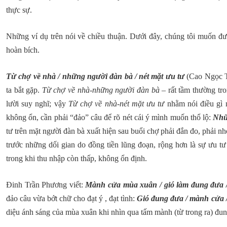
thực sự.
Những ví dụ trên nói về chiều thuận. Dưới đây, chúng tôi muốn đưa
hoàn bích.
Từ chợ về nhà / những người đàn bà / nét mặt ưu tư
(Cao Ngọc T
ta bắt gặp.
Từ chợ về nhà-những người đàn bà
– rất tầm thường tro
lười suy nghĩ; vậy
Từ chợ về nhà-nét mặt ưu tư
nhằm nói điều gì n
không ổn, cần phải “đảo” câu để rõ nét cái ý mình muốn thổ lộ:
Nhữ
tư trên mặt người đàn bà xuất hiện sau buổi chợ phải đắn đo, phải n
trước những dối gian do đồng tiền lũng đoạn, rộng hơn là sự ưu tư
trong khi thu nhập còn thấp, không ổn định.
Đinh Trần Phương viết:
Mành cửa mùa xuân / gió làm đung đưa 
đảo câu vừa bớt chữ cho đạt ý , đạt tình:
Gió đung đưa / mành cửa 
diệu ánh sáng của mùa xuân khi nhìn qua tấm mành (từ trong ra) đun