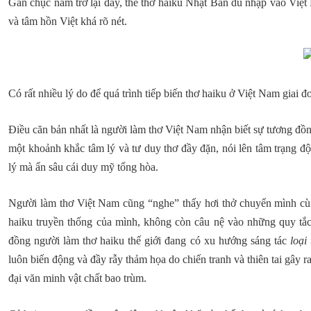
Gần chục năm trở lại đây, thể thơ haiku Nhật Bản du nhập vào Việt
và tâm hồn Việt khá rõ nét.
Có rất nhiều lý do để quá trình tiếp biến thơ haiku ở Việt Nam giai 
Điều căn bản nhất là người làm thơ Việt Nam nhận biết sự tương đồn
một khoảnh khắc tâm lý và tư duy thơ đầy đặn, nói lên tâm trạng độ
lý mà ẩn sâu cái duy mỹ tổng hòa.
Người làm thơ Việt Nam cũng “nghe” thấy hơi thở chuyển mình cùn
haiku truyền thống của mình, không còn câu nệ vào những quy tắc
đồng người làm thơ haiku thế giới đang có xu hướng sáng tác
loại
luôn biến động và đầy rẫy thảm họa do chiến tranh và thiên tai gây 
đại văn minh vật chất bao trùm.