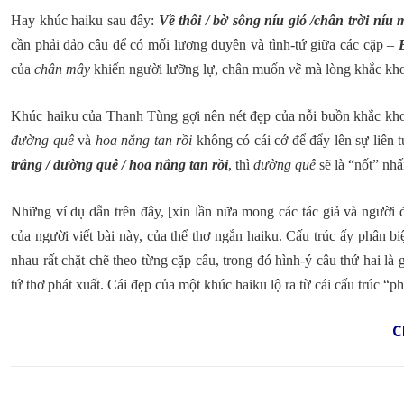
Hay khúc haiku sau đây:
Về thôi / bờ sông níu gió /chân trời níu
cần phải đảo câu để có mối lương duyên và tình-tứ giữa các cặp –
của
chân mây
khiến người lưỡng lự, chân muốn
về
mà lòng khắc kh
Khúc haiku của Thanh Tùng gợi nên nét đẹp của nỗi buồn khắc kh
đường quê
và
hoa nắng tan rồi
không có cái cớ để đẩy lên sự liên 
trắng / đường quê / hoa nắng tan rồi
, thì
đường quê
sẽ là “nốt” nhấ
Những ví dụ dẫn trên đây, [xin lần nữa mong các tác giả và người 
của người viết bài này, của thể thơ ngắn haiku. Cấu trúc ấy phân b
nhau rất chặt chẽ theo từng cặp câu, trong đó hình-ý câu thứ hai là
tứ thơ phát xuất. Cái đẹp của một khúc haiku lộ ra từ cái cấu trúc “phi
C