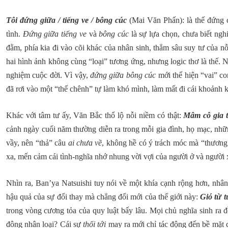
Tôi đứng giữa / tiếng ve / bông cúc
(Mai Văn Phấn): là thế đứng
tình.
Đứng giữa tiếng ve
và
bông cúc
là sự lựa chọn, chưa biết nghi
đằm, phía kia đi vào cõi khác của nhân sinh, thẳm sâu suy tư của n
hai hình ảnh không cùng “loại” tương ứng, nhưng logic thơ là thế.
nghiệm cuộc đời. Vì vậy,
đứng giữa bông cúc
mới thể hiện “vai” co
đã rơi vào một “thế chênh” tự làm khó mình, làm mất đi cái khoảnh kh
Khác với tâm tư ấy, Văn Bắc thổ lộ nỗi niềm có thật:
Mâm cỗ gia ti
cảnh ngày cuối năm thường diễn ra trong mỗi gia đình, họ mạc, nh
vầy, nên “thả” câu
ai chưa về
, không hề có ý trách móc mà “thương
xa, mến cảm cái tình-nghĩa nhớ nhung vời vợi của người ở và người 
Nhìn ra, Ban’ya Natsuishi tuy nói về một khía cạnh rộng hơn, nhân
hậu quả của sự đổi thay mà chẳng đổi mới của thế giới này:
Gió từ t
trong vòng cương tỏa của quy luật bấy lâu. Mọi chủ nghĩa sinh ra đ
đông nhân loại? Cái sự
thổi tới
may ra mới chỉ tác động đến bề mặt c