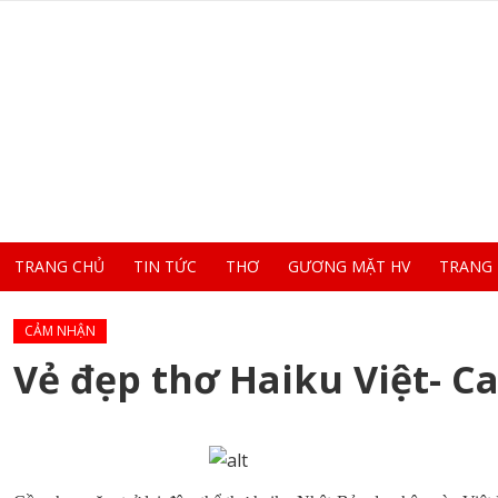
TRANG CHỦ
TIN TỨC
THƠ
GƯƠNG MẶT HV
TRANG
CẢM NHẬN
Vẻ đẹp thơ Haiku Việt- 