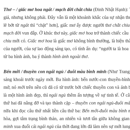
Thơ – / giấc mơ hoa ngát / mạch đời chắt chiu
(Đinh Nhật Hạnh): T
giả, nhưng không phải. Đây vẫn là một khoảnh khắc của sự nhận thứ
lẽ bớt từ
ngát
thì “chặt” hơn], giấc mơ ấy được người thơ
chắt chiu
mạch đời
vun đắp. Ở khúc thơ này,
giấc mơ hoa
trở thành chiếc cầu
chiu
mới có.
Giấc mơ hoa
là giấc mơ không bình thường, là hiện th
của người, của sự lao động sáng tạo, có tính ẩn dụ: “người ta là hoa
từ ba hình ảnh, ba ý thành
hình ảnh ngoài thơ
.
Bến mới / thuyền con ngái ngủ / đuôi màu bình minh
(Như Trang)
sảng khoái trước ngày mới. Ba hình ảnh: bến nước-con thuyền-bình
mở, nó
mới
trên nền cũ đã có từ trước bởi chiếc thuyền con và ánh 
là một hình ảnh đẹp, thì
ngái ngủ
thêm ấn tượng về sự tinh tế. Ở c
thứ hai đã nâng đỡ và tạo thành cặp –
thuyền con ngái ngủ-đuôi m
nữa khi đọc câu thứ nhất liền câu thứ ba:
Bến mới-đuôi màu bình 
hòa, gợi tâm trạng bình thản, an nhiên và tươi tắn giữa không g
minh
xua đuổi cái
ngái ngủ
của thời đang lớn đã làm nên sự mới lung 