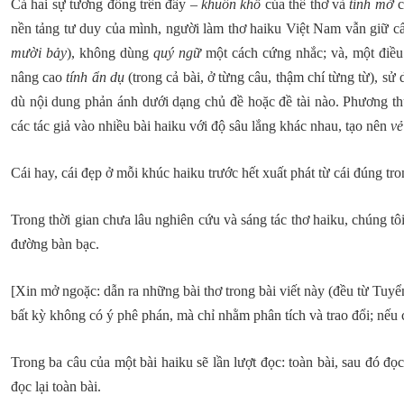
Cả hai sự tương đồng trên đây –
khuôn khổ
của thể thơ và
tính mở
c
nền tảng tư duy của mình, người làm thơ haiku Việt Nam vẫn giữ c
mười bảy
), không dùng
quý ngữ
một cách cứng nhắc; và, một điều r
nâng cao
tính ẩn dụ
(trong cả bài, ở từng câu, thậm chí từng từ), sử
dù nội dung phản ánh dưới dạng chủ đề hoặc đề tài nào. Phương t
các tác giả vào nhiều bài haiku với độ sâu lắng khác nhau, tạo nên
vẻ
Cái hay, cái đẹp ở mỗi khúc haiku trước hết xuất phát từ cái đúng tro
Trong thời gian chưa lâu nghiên cứu và sáng tác thơ haiku, chúng t
đường bàn bạc.
[Xin mở ngoặc: dẫn ra những bài thơ trong bài viết này (đều từ 
bất kỳ không có ý phê phán, mà chỉ nhằm phân tích và trao đổi; nếu
Trong ba câu của một bài haiku sẽ lần lượt đọc: toàn bài, sau đó đọ
đọc lại toàn bài.