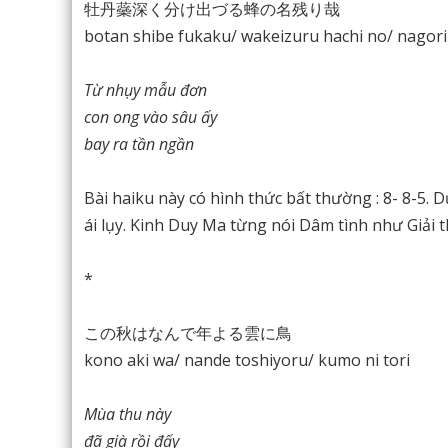
牡丹蘂深く分け出づる蜂の名残り哉
botan shibe fukaku/ wakeizuru hachi no/ nagor
Từ nhụy mẫu đơn
con ong vào sâu ấy
bay ra tần ngần
Bài haiku này có hình thức bất thường : 8- 8-5.
ái lụy. Kinh Duy Ma từng nói Dâm tình như Giải t
*
この秋はなんで年よる雲に鳥
kono aki wa/ nande toshiyoru/ kumo ni tori
Mùa thu này
đã già rồi đấy