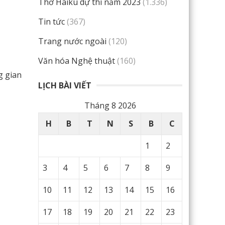
Thơ Haiku dự thi năm 2023
(1.336)
Tin tức
(367)
Trang nước ngoài
(120)
Văn hóa Nghệ thuật
(160)
g gian
LỊCH BÀI VIẾT
Tháng 8 2026
H
B
T
N
S
B
C
1
2
3
4
5
6
7
8
9
10
11
12
13
14
15
16
17
18
19
20
21
22
23