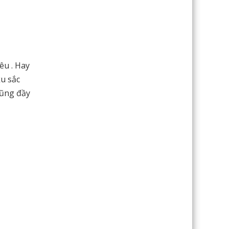
êu . Hay
ku sắc
cũng đầy