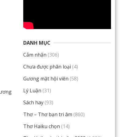
DANH MỤC
Cảm nhận
(306)
Chưa được phân loại
(4)
Gương mặt hội viên
(58)
Lý Luận
(31)
hương
Sách hay
(93)
Thơ – Thơ bạn tri âm
(860)
Thơ Haiku chọn
(14)