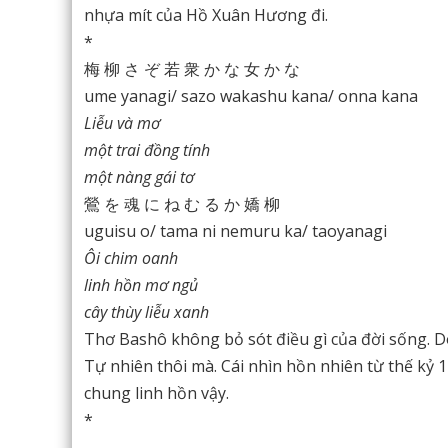
nhựa mít của Hồ Xuân Hương đi.
*
梅 柳 さ ぞ 若 衆 か な 女 か な
ume yanagi/ sazo wakashu kana/ onna kana
Liễu và mơ
một trai đồng tính
một nàng gái tơ
鶯 を 魂 に ね む る か 嬌 柳
uguisu o/ tama ni nemuru ka/ taoyanagi
Ôi chim oanh
linh hồn mơ ngủ
cây thùy liễu xanh
Thơ Bashô không bỏ sót điều gì của đời sống. Do
Tự nhiên thôi mà. Cái nhìn hồn nhiên từ thế kỷ 
chung linh hồn vậy.
*