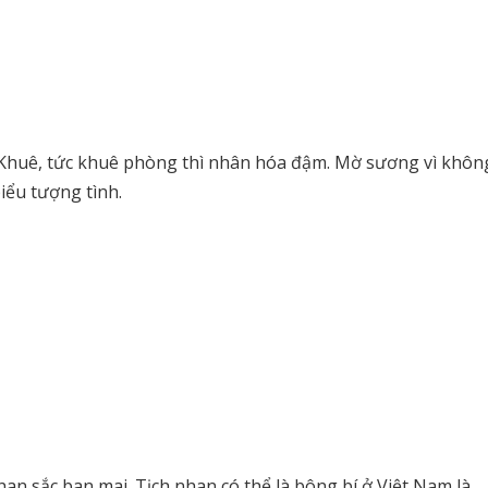
Khuê, tức khuê phòng thì nhân hóa đậm. Mờ sương vì khôn
iểu tượng tình.
han sắc ban mai. Tịch nhan có thể là bông bí ở Việt Nam là