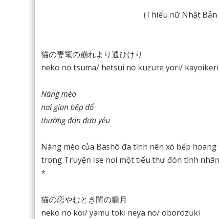
(Thiếu nữ Nhật Bản 
猫の妻竃の崩れより通ひけり
neko no tsuma/ hetsui no kuzure yori/ kayoikeri
Nàng mèo
nơi gian bếp đổ
thường đón đưa yêu
Nàng mèo của Bashô đa tình nên xó bếp hoang 
trong Truyện Ise nơi một tiểu thư đón tình nhâ
*
猫の恋やむとき閨の朧月
neko no koi/ yamu toki neya no/ oborozuki