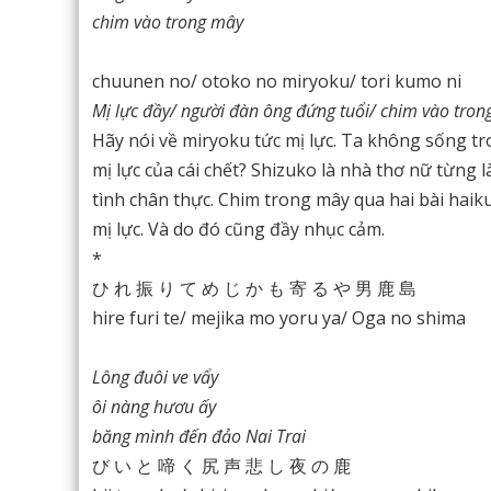
chim vào trong mây
chuunen no/ otoko no miryoku/ tori kumo ni
Mị lực đầy/ người đàn ông đứng tuổi/ chim vào tro
Hãy nói về miryoku tức mị lực. Ta không sống tron
mị lực của cái chết? Shizuko là nhà thơ nữ từng 
tình chân thực. Chim trong mây qua hai bài haiku
mị lực. Và do đó cũng đầy nhục cảm.
*
ひ れ 振 り て め じ か も 寄 る や 男 鹿 島
hire furi te/ mejika mo yoru ya/ Oga no shima
Lông đuôi ve vẩy
ôi nàng hươu ấy
băng mình đến đảo Nai Trai
び い と 啼 く 尻 声 悲 し 夜 の 鹿