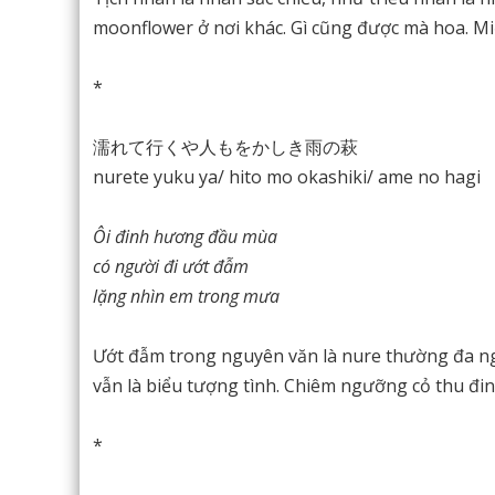
moonflower ở nơi khác. Gì cũng được mà hoa. Mi
*
濡れて行くや人もをかしき雨の萩
nurete yuku ya/ hito mo okashiki/ ame no hagi
Ôi đinh hương đầu mùa
có người đi ướt đẫm
lặng nhìn em trong mưa
Ướt đẫm trong nguyên văn là nure thường đa nghĩ
vẫn là biểu tượng tình. Chiêm ngưỡng cỏ thu đi
*