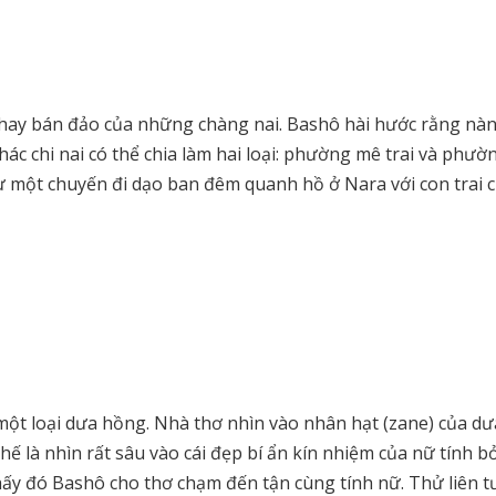
o hay bán đảo của những chàng nai. Bashô hài hước rằng nàn
hác chi nai có thể chia làm hai loại: phường mê trai và phư
từ một chuyến đi dạo ban đêm quanh hồ ở Nara với con trai 
một loại dưa hồng. Nhà thơ nhìn vào nhân hạt (zane) của dư
 là nhìn rất sâu vào cái đẹp bí ẩn kín nhiệm của nữ tính bở
n thấy đó Bashô cho thơ chạm đến tận cùng tính nữ. Thử liên 