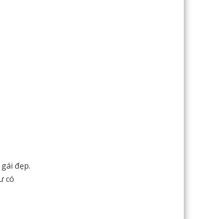
 gái đẹp.
ư có