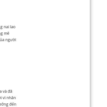
g nai lao
ờng mê
của người
a và đã
i vì nhân
tưởng đến