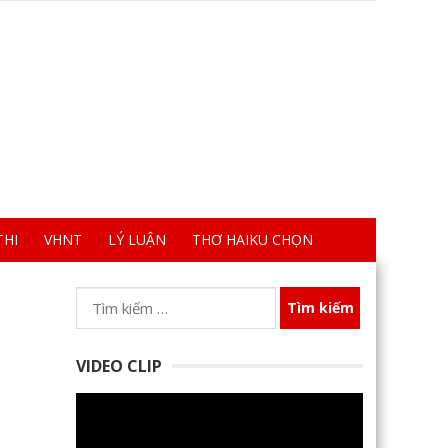
THI
VHNT
LÝ LUẬN
THƠ HAIKU CHỌN
Tìm
kiếm
cho:
VIDEO CLIP