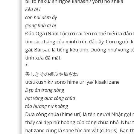
bii to naku/ shirigoe kanashi/ yoru no shika
Kêu bi i
con nai đêm ấy
giọng tình ai bi
Đảo Oga (Nam Lộc) có cái tên có thể hiểu là đả
tìm các chàng của mình trên đảo ấy. Con người k
gái. Bài sau là tiếng kêu tình. Dường như vọng 
tình xưa đã mất.
*
美しきその姫瓜や后ざね
utsukushiki/ sono hime uri ya/ kisaki zane
Đẹp ẩn trong nàng
hạt vàng dưa công chúa
tỏa hương nữ hoàng
Dưa công chúa (hime uri) là tên người Nhật gọi 
thấy cái đẹp nữ hoàng của công chúa nhỏ. Như thế
hạt zane cũng là sane tức âm vật (clitoris). Bạ