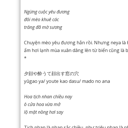
Ngừng cuộc yêu đương
đôi mèo khuê các
trăng đã mờ sương
Chuyện mèo yêu đương hẳn rồi. Nhưng neya là 
ẩm hơi lạnh mùa xuân dâng lên từ biển cũng là b
*
夕顔や酔うて顔出す窓の穴
yūgao ya/ youte kao dasu/ mado no ana
Hoa tịch nhan chiều nay
ô cửa hoa vừa mở
lộ mặt nồng hơi say
Tịch nhan là nhan sắc chiều, như triêu nhan là n