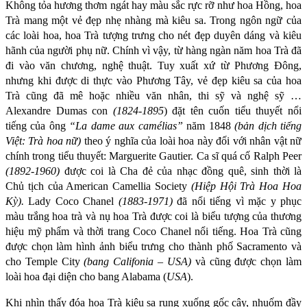
Không tỏa hương thơm ngát hay màu sắc rực rỡ như hoa Hồng, hoa
Trà mang một vẻ đẹp nhẹ nhàng mà kiêu sa. Trong ngôn ngữ của
các loài hoa, hoa Trà tượng trưng cho nét đẹp duyên dáng và kiêu
hãnh của người phụ nữ. Chính vì vậy, từ hàng ngàn năm hoa Trà đã
đi vào văn chương, nghệ thuật. Tuy xuất xứ từ Phương Đông,
nhưng khi được di thực vào Phương Tây, vẻ đẹp kiêu sa của hoa
Trà cũng đã mê hoặc nhiều văn nhân, thi sỹ và nghệ sỹ …
Alexandre Dumas con
(1824-1895
) đặt tên cuốn tiểu thuyết nổi
tiếng của ông
“La dame aux camélias”
năm 1848
(bản dịch tiếng
Việt: Trà hoa nữ)
theo ý nghĩa của loài hoa này đối với nhân vật nữ
chính trong tiểu thuyết: Marguerite Gautier. Ca sĩ quá cố Ralph Peer
(1892-1960)
được coi là Cha đẻ của nhạc đồng quê, sinh thời là
Chủ tịch của American Camellia Society
(Hiệp Hội Trà Hoa Hoa
Kỳ).
Lady Coco Chanel
(1883-1971)
đã nổi tiếng vì mặc y phục
màu trắng hoa trà và nụ hoa Trà được coi là biểu tượng của thương
hiệu mỹ phẩm và thời trang Coco Chanel nổi tiếng. Hoa Trà cũng
được chọn làm hình ảnh biểu trưng cho thành phố Sacramento và
cho Temple City
(bang Califonia – USA)
và cũng được chọn làm
loài hoa đại diện cho bang Alabama (
USA
).
Khi nhìn thấy đóa hoa Trà kiêu sa rụng xuống gốc cây, nhuốm đầy