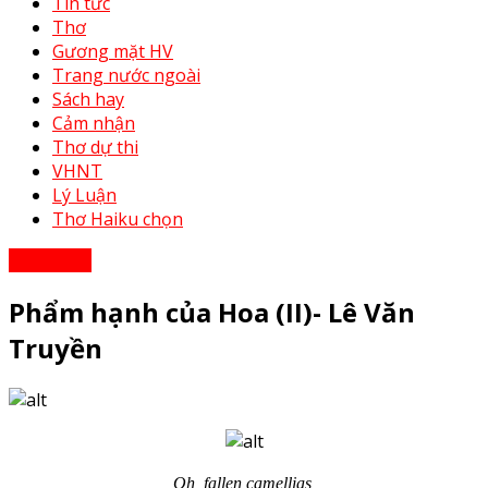
Tin tức
Thơ
Gương mặt HV
Trang nước ngoài
Sách hay
Cảm nhận
Thơ dự thi
VHNT
Lý Luận
Thơ Haiku chọn
Cảm nhận
Phẩm hạnh của Hoa (II)- Lê Văn
Truyền
Oh, fallen camellias,