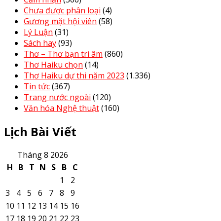
Chưa được phân loại
(4)
Gương mặt hội viên
(58)
Lý Luận
(31)
Sách hay
(93)
Thơ – Thơ bạn tri âm
(860)
Thơ Haiku chọn
(14)
Thơ Haiku dự thi năm 2023
(1.336)
Tin tức
(367)
Trang nước ngoài
(120)
Văn hóa Nghệ thuật
(160)
Lịch Bài Viết
Tháng 8 2026
H
B
T
N
S
B
C
1
2
3
4
5
6
7
8
9
10
11
12
13
14
15
16
17
18
19
20
21
22
23