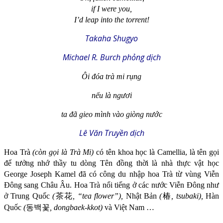
if I were you,
I’d leap into the torrent!
Takaha Shugyo
Michael R. Burch phỏng dịch
Ôi đóa trà mi rụng
nếu là ngươi
ta đã gieo mình vào giòng nước
Lê Văn Truyền dịch
Hoa Trà
(còn gọi là Trà Mi)
có tên khoa học là Camellia, là tên gọi
để tưởng nhớ thầy tu dòng Tên đồng thời là nhà thực vật học
George Joseph Kamel đã có công du nhập hoa Trà từ vùng Viễn
Đông sang Châu Âu. Hoa Trà nổi tiếng ở các nước Viễn Đông như
ở Trung Quốc
(
茶花
, “tea flower”),
Nhật Bản
(
椿
,
tsubaki
),
Hàn
Quốc
(
동백꽃
,
dongbaek-kkot
)
và Việt Nam …