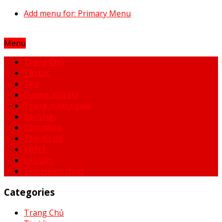
Add menu for: Primary Menu
Menu
Trang Chủ
Tin tức
Thơ
Gương mặt HV
Trang nước ngoài
Sách hay
Cảm nhận
Thơ dự thi
VHNT
Lý Luận
Thơ Haiku chọn
Categories
Trang Chủ