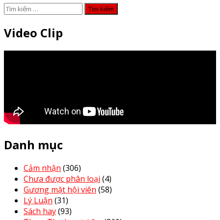
Tìm
kiếm
cho:
Video Clip
Danh mục
Cảm nhận
(306)
Chưa được phân loại
(4)
Gương mặt hội viên
(58)
Lý Luận
(31)
Sách hay
(93)