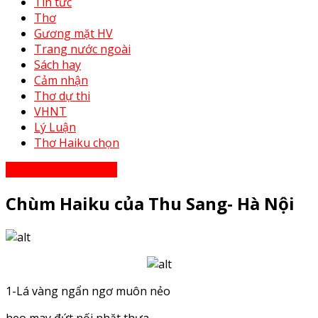
Tin tức
Thơ
Gương mặt HV
Trang nước ngoài
Sách hay
Cảm nhận
Thơ dự thi
VHNT
Lý Luận
Thơ Haiku chọn
Thơ - Thơ bạn tri âm
Chùm Haiku của Thu Sang- Hà Nội
1-Lá vàng ngẩn ngơ muôn nẻo