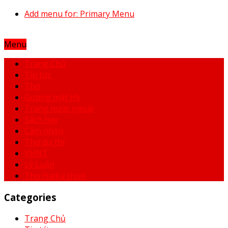
Add menu for: Primary Menu
Menu
Trang Chủ
Tin tức
Thơ
Gương mặt HV
Trang nước ngoài
Sách hay
Cảm nhận
Thơ dự thi
VHNT
Lý Luận
Thơ Haiku chọn
Categories
Trang Chủ