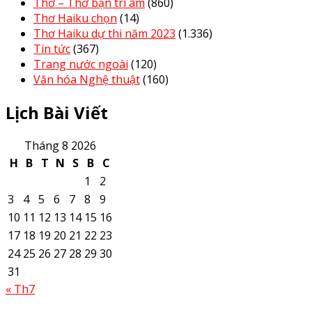
Thơ – Thơ bạn tri âm
(860)
Thơ Haiku chọn
(14)
Thơ Haiku dự thi năm 2023
(1.336)
Tin tức
(367)
Trang nước ngoài
(120)
Văn hóa Nghệ thuật
(160)
Lịch Bài Viết
Tháng 8 2026
H
B
T
N
S
B
C
1
2
3
4
5
6
7
8
9
10
11
12
13
14
15
16
17
18
19
20
21
22
23
24
25
26
27
28
29
30
31
« Th7