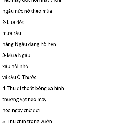
heo may đứt nối nhặt thưa
ngâu nức nở theo mùa
2-Lửa đốt
mưa rầu
nàng Ngâu đang hò hẹn
3-Mưa Ngâu
xâu nỗi nhớ
vá cầu Ô Thước
4-Thu đi thoắt bóng xa hình
thương vạt heo may
héo ngày chờ đợi
5-Thu chín trong vườn