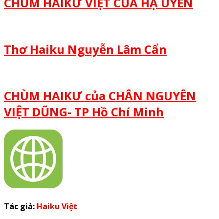
CHÙM HAIKƯ VIỆT CỦA HẠ UYỂN
Thơ Haiku Nguyễn Lâm Cẩn
CHÙM HAIKƯ của CHÂN NGUYÊN
VIỆT DŨNG- TP Hồ Chí Minh
Tác giả:
Haiku Việt