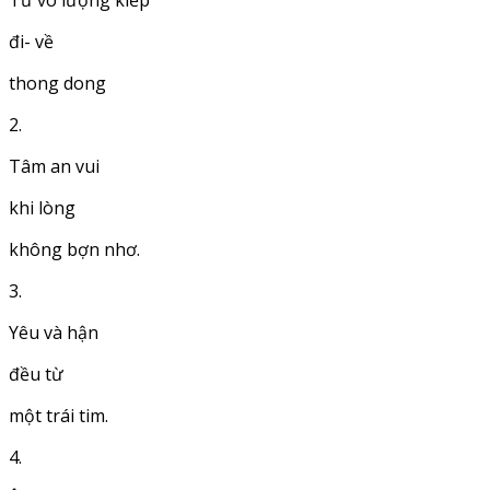
Từ vô lượng kiếp
đi- về
thong dong
2.
Tâm an vui
khi lòng
không bợn nhơ.
3.
Yêu và hận
đều từ
một trái tim.
4.