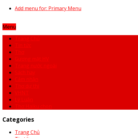
Add menu for: Primary Menu
Menu
Trang Chủ
Tin tức
Thơ
Gương mặt HV
Trang nước ngoài
Sách hay
Cảm nhận
Thơ dự thi
VHNT
Lý Luận
Thơ Haiku chọn
Categories
Trang Chủ