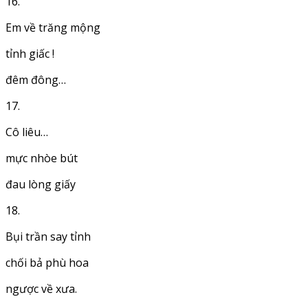
16.
Em về trăng mộng
tỉnh giấc !
đêm đông…
17.
Cô liêu…
mực nhòe bút
đau lòng giấy
18.
Bụi trần say tỉnh
chối bả phù hoa
ngược về xưa.