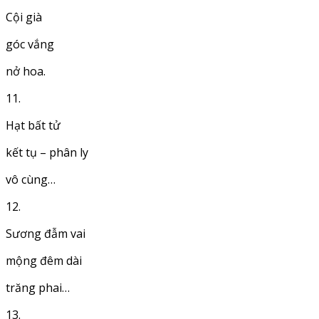
Cội già
góc vắng
nở hoa.
11.
Hạt bất tử
kết tụ – phân ly
vô cùng…
12.
Sương đẫm vai
mộng đêm dài
trăng phai…
13.