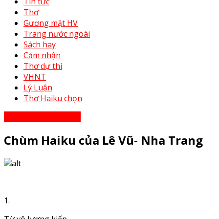
Tin tức
Thơ
Gương mặt HV
Trang nước ngoài
Sách hay
Cảm nhận
Thơ dự thi
VHNT
Lý Luận
Thơ Haiku chọn
Thơ - Thơ bạn tri âm
Chùm Haiku của Lê Vũ- Nha Trang
1.