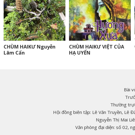
CHÙM HAIKƯ Nguyễn
CHÙM HAIKƯ VIỆT CỦA
Lâm Cẩn
HẠ UYỂN
Bài v
Trưở
Thường trực
Hội đồng biên tập: Lê Văn Truyền, Lê 
Nguyễn Thị Mai Li
Văn phòng đại diện: số 02, 