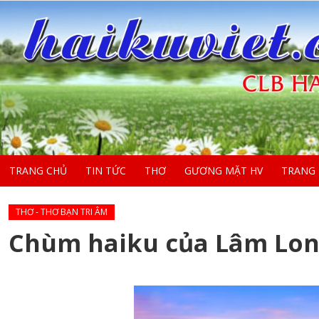
TRANG CHỦ
TIN TỨC
THƠ
GƯƠNG MẶT HV
TRANG
THƠ - THƠ BẠN TRI ÂM
Chùm haiku của Lâm Lon