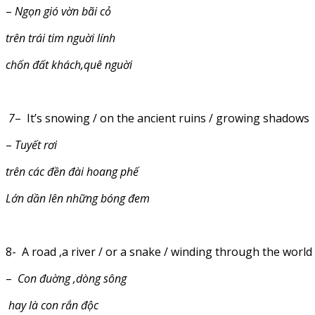
–
Ngọn gió vờn bãi cỏ
trên trái tim nguời lính
chốn đất khách,quê nguời
7
– It’s snowing / on the ancient ruins / growing shadows
–
Tuyết rơi
trên các đền đài hoang phế
Lớn dần lên những bóng đem
8- A road ,a river / or a snake / winding through the world
–
Con đuờng ,dòng sông
hay là con rắn độc