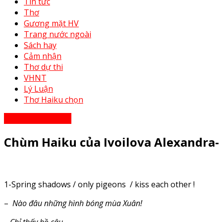
Tin tức
Thơ
Gương mặt HV
Trang nước ngoài
Sách hay
Cảm nhận
Thơ dự thi
VHNT
Lý Luận
Thơ Haiku chọn
Trang nước ngoài
Chùm Haiku của Ivoilova Alexandra- 
1-Spring shadows / only pigeons / kiss each other !
–
Nào đâu những hình bóng mùa Xuân!