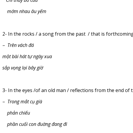
Chỉ thấy bồ câu
mớm nhau âu yếm
2- In the rocks / a song from the past / that is forthcomin
–
Trên vách đá
một bài hát tự ngày xua
sắp vọng lại bây giờ
3- In the eyes /of an old man / reflections from the end of 
–
Trong mắt cụ già
phản chiếu
phần cuối con đuờng đang đi