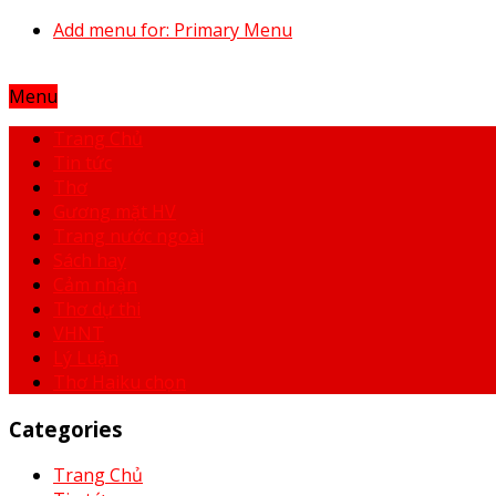
Add menu for: Primary Menu
Menu
Trang Chủ
Tin tức
Thơ
Gương mặt HV
Trang nước ngoài
Sách hay
Cảm nhận
Thơ dự thi
VHNT
Lý Luận
Thơ Haiku chọn
Categories
Trang Chủ