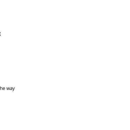
g
the way