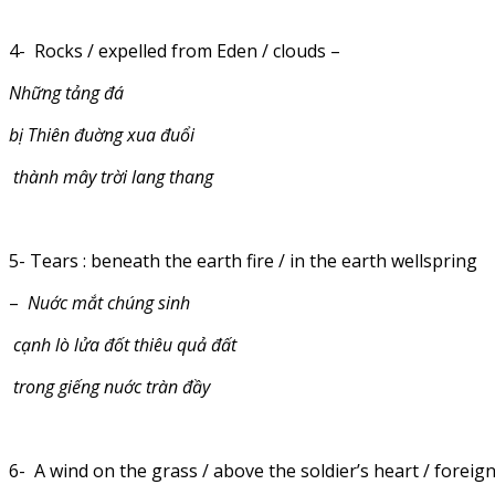
4- Rocks / expelled from Eden / clouds –
Những tảng đá
bị Thiên đuờng xua đuổi
thành mây trời lang thang
5- Tears : beneath the earth fire / in the earth wellspring
–
Nuớc mắt chúng sinh
cạnh lò lửa đốt thiêu quả đất
trong giếng nuớc tràn đầy
6- A wind on the grass / above the soldier’s heart / foreign