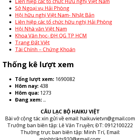
Liên hiệp các tổ chức Hữu nghị Việt Nam
Sở Ngoại vụ Hải Phòng
Hội hữu nghị Việt Nam- Nhật Bản
Liên hiệp các tổ chức hữu nghị Hải Phòng
Hội Nhà văn Việt Nam
Khoa Văn học- ĐH QG TP HCM
Trang Đất Việt
Tài Chính – Chứng Khoán
Thống kê lượt xem
Tổng lượt xem:
1690082
Hôm nay:
438
Hôm qua:
1273
Đang xem:
...
CÂU LẠC BỘ HAIKU VIỆT
Bài vở cộng tác xin gửi về email: haikuvietvn@gmail.com
Trưởng ban biên tập: Lê Văn Truyền; ĐT: 0912100222
Thường trực ban biên tập: Minh Trí, Email:
minhtrikts910@gmail.com;