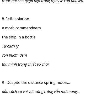
Nuớc đái chó ngập ngõ trong Ngày lễ của Khuyển.
8-Self-isolation
a moth commandeers
the ship in a bottle
Tự cách ly
con buớm đê
m
thu mình trong chiếc vỏ chai
9- Despite the distance spring moon…
dẫu cách xa vời vợi, vầng trăng vẫn m
ơ
màng…