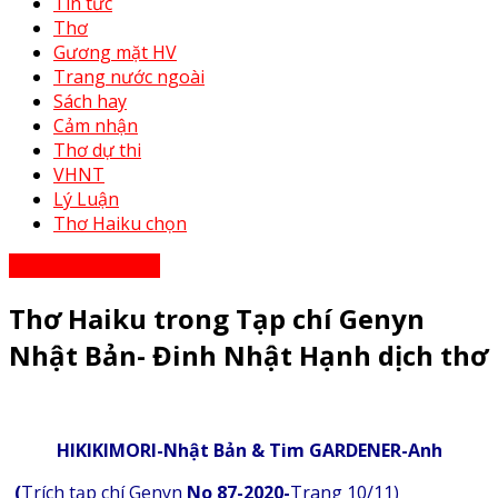
Tin tức
Thơ
Gương mặt HV
Trang nước ngoài
Sách hay
Cảm nhận
Thơ dự thi
VHNT
Lý Luận
Thơ Haiku chọn
Trang nước ngoài
Thơ Haiku trong Tạp chí Genyn
Nhật Bản- Đinh Nhật Hạnh dịch thơ
HIKIKIMORI-Nhật Bản & Tim GARDENER-Anh
(
Trích tạp chí Genyn
No 87-2020-
Trang 10/11)