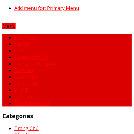
Add menu for: Primary Menu
Menu
Trang Chủ
Tin tức
Thơ
Gương mặt HV
Trang nước ngoài
Sách hay
Cảm nhận
Thơ dự thi
VHNT
Lý Luận
Thơ Haiku chọn
Categories
Trang Chủ