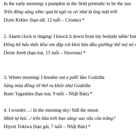
In the early morning/ a pumpkin in the field pretends/ to be the sun
Trên đồng sáng sớm/
quả bí ngô ra vẻ/
như là ông mặt trời
Doris Krklec (bạn nữ, 12 tuổi – Croatia) *
2. Alarm clock is ringing/ I knock it down from my bedside table/ but i
Đồng hồ báo thức kêu/
em đập rơi khỏi bàn đầu giường/
thế mà nó 
Denis Jereb (bạn trai, 15 tuổi – Slovenia) *
3. Winter morning/ I breathe out a puff/ like Godzilla
Sáng mùa đông/
tớ thở ra khói
/
như Godzilla
Ikuto Tagashira (bạn trai, 9 tuổi – Nhật Bản) *
4. I wonder…/ In the morning sky/ Still the moon
Mình tự hỏi…/
trên bầu trời ban sáng/
sao vẫn còn trăng?
Hiyori Tokiwa (bạn gái, 7 tuổi – Nhật Bản) *