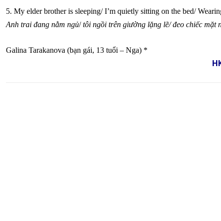
5. My elder brother is sleeping/ I’m quietly sitting on the bed/ Weari
Anh trai đang nằm ngủ
/
tôi ngồi trên giường lặng lẽ/
đeo chiếc mặt n
Galina Tarakanova (bạn gái, 13 tuổi – Nga) *
H