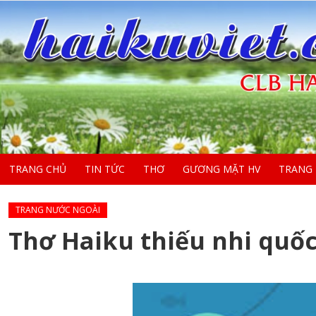
TRANG CHỦ
TIN TỨC
THƠ
GƯƠNG MẶT HV
TRANG
TRANG NƯỚC NGOÀI
Thơ Haiku thiếu nhi quốc