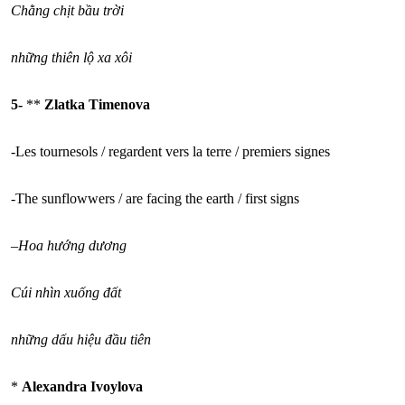
Chằng chịt bầu trời
những thiên lộ xa xôi
5-
**
Zlatka Timenova
-Les tournesols / regardent vers la terre / premiers signes
-The sunflowwers / are facing the earth / first signs
–
Hoa hướng dương
Cúi nhìn xuống đất
những dấu hiệu đầu tiên
*
Alexandra Ivoylova