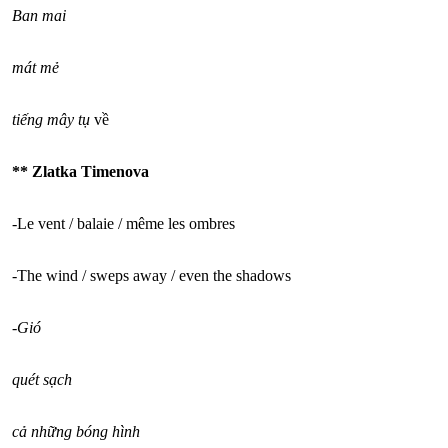
Ban mai
mát mẻ
tiếng mây tụ
về
** Zlatka Timenova
-Le vent / balaie / même les ombres
-The wind / sweps away / even the shadows
-Gió
quét sạch
cả những bóng hình