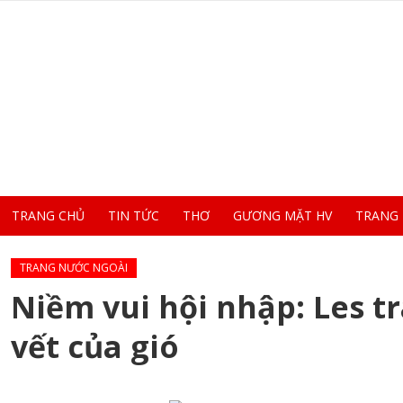
TRANG CHỦ
TIN TỨC
THƠ
GƯƠNG MẶT HV
TRANG
TRANG NƯỚC NGOÀI
Niềm vui hội nhập: Les t
vết của gió