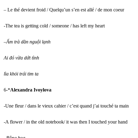
– Le thé devient froid / Quelqu’un s’en est allé / de mon coeur
-The tea is getting cold / someone / has left my heart
–
Ấm trà dần nguội lạnh
Ai đó vừa dứt tình
lìa khỏi trái tim ta
6-*
Alexandra Ivoylova
-Une fleur / dans le vieux cahier / c’est quand j’ai touché ta main
-A flower / in the old notebook/ it was then I touched your hand
–
Bông hoa