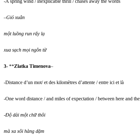
-A spring wind / inexplicable thrill / chases away the words
–
Gió xuân
một luồng run rẩy lạ
xua sạch mọi ngôn từ
3-
**
Zlatka Timenova
–
-Distance d’un mot/ et des kilomètres d’attente / entre ici et là
-One word distance / and miles of expectation / between here and the
-Độ dài một chữ thôi
mà xa xôi hàng dặm