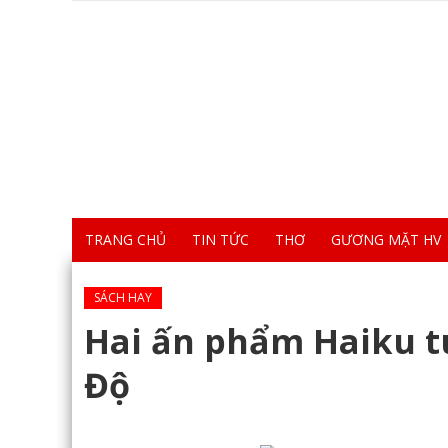
TRANG CHỦ
TIN TỨC
THƠ
GƯƠNG MẶT HV
SÁCH HAY
Hai ấn phẩm Haiku t
Độ