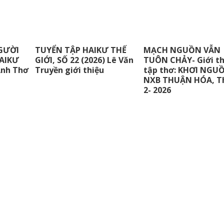
GƯỜI
TUYỂN TẬP HAIKƯ THẾ
MẠCH NGUỒN VẪN
AIKƯ
GIỚI, SỐ 22 (2026) Lê Văn
TUÔN CHẢY- Giới th
Anh Thơ
Truyền giới thiệu
tập thơ: KHƠI NGUỒ
NXB THUẬN HÓA, T
2- 2026