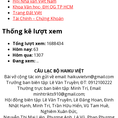
Hội Nhà văn Việt Nam
Khoa Văn học- ĐH QG TP HCM
Trang Đất Việt
Tài Chính – Chứng Khoán
Thống kê lượt xem
Tổng lượt xem:
1688434
Hôm nay:
63
Hôm qua:
1307
Đang xem:
...
CÂU LẠC BỘ HAIKU VIỆT
Bài vở cộng tác xin gửi về email: haikuvietvn@gmail.com
Trưởng ban biên tập: Lê Văn Truyền; ĐT: 0912100222
Thường trực ban biên tập: Minh Trí, Email:
minhtrikts910@gmail.com;
Hội đồng biên tập: Lê Văn Truyền, Lê Đăng Hoan, Đinh
Nhật Hạnh, Minh Trí, Trần Hữu Hiển, Vũ Tam Huề,
Nghiêm Xuân Đức,
Nguyễn Thị Mai Liên, Phương Anh, Lê Vũ, Phan Phượng