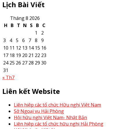
Lịch Bài Viết
Tháng 8 2026
H
B
T
N
S
B
C
1
2
3
4
5
6
7
8
9
10
11
12
13
14
15
16
17
18
19
20
21
22
23
24
25
26
27
28
29
30
31
« Th7
Liên kết Website
Liên hiệp các tổ chức Hữu nghị Việt Nam
Sở Ngoại vụ Hải Phòng
Hội hữu nghị Việt Nam- Nhật Bản
Liên hiệp các tổ chức hữu nghị Hải Phòng