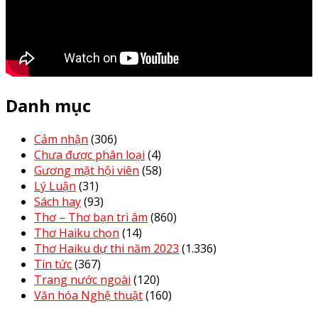
Danh mục
Cảm nhận
(306)
Chưa được phân loại
(4)
Gương mặt hội viên
(58)
Lý Luận
(31)
Sách hay
(93)
Thơ – Thơ bạn tri âm
(860)
Thơ Haiku chọn
(14)
Thơ Haiku dự thi năm 2023
(1.336)
Tin tức
(367)
Trang nước ngoài
(120)
Văn hóa Nghệ thuật
(160)