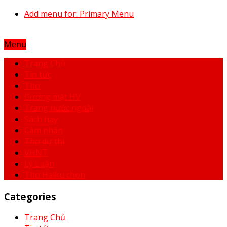
Add menu for: Primary Menu
Menu
Trang Chủ
Tin tức
Thơ
Gương mặt HV
Trang nước ngoài
Sách hay
Cảm nhận
Thơ dự thi
VHNT
Lý Luận
Thơ Haiku chọn
Categories
Trang Chủ