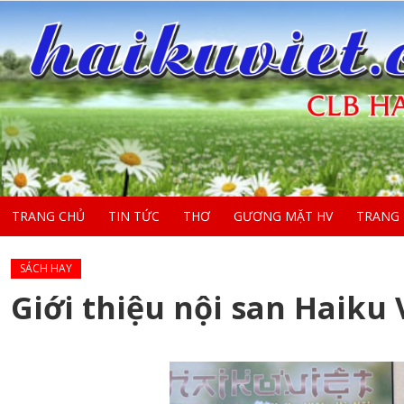
TRANG CHỦ
TIN TỨC
THƠ
GƯƠNG MẶT HV
TRANG
SÁCH HAY
Giới thiệu nội san Haiku