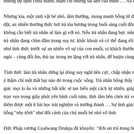
những dự định chưa thành, thậm chí những sai lầm của mình … Âu đâ
Nhưng kìa, một sinh vật bé nhỏ, tầm thường, mong manh bỗng từ đâ
đột, an nhiên thưởng thức hơi trà tỏa hương trong buổi sáng cuối đô
không cần biết trà nhân sẽ làm gì với nó. Nếu trà nhân đang bực mì
trà nhân đang chìm đắm trong suy tư, khắc khoải và có thể đang rối
như tỉnh thức trước sự an nhiên vô sự của con muỗi, vị khách thưởn
ngủi – cùng đối ẩm, thù tạc trong im lặng với trà nhân, để haijin cùn
Tỉnh thức làm trà nhân dừng lại dòng suy nghĩ tiêu cực, chấp nhậ
ý thậm chí một thất bại nào đó trong cuộc sống. Trà nhân bỗng thấy 
giác mọi lo âu và những bất trắc sẽ tan biến một cách tự nhiên, gi
trọn vẹn trong giây phút yên bình cuối năm, tĩnh tâm bên chén trà v
thêm được một ít bài học trải nghiệm và trưởng thành … Sự tỉnh giác 
bỗng “
nhẹ tênh
” như đôi cánh của chú muỗi bé nhỏ vô tình.
Đức Pháp vương Gyalwang Drukpa đã khuyên:
“Khi an trú trong h