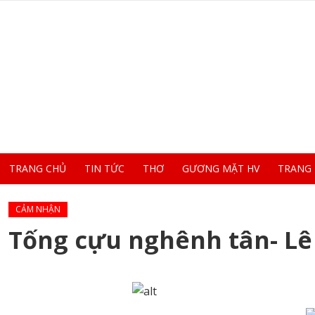
TRANG CHỦ
TIN TỨC
THƠ
GƯƠNG MẶT HV
TRANG
CẢM NHẬN
Tống cựu nghênh tân- Lê