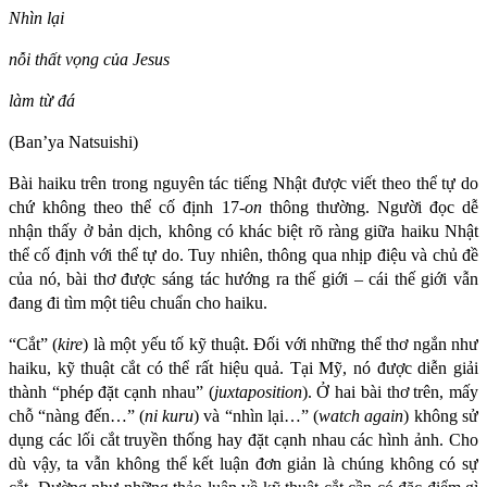
Nhìn lại
nỗi thất vọng của Jesus
làm từ đá
(Ban’ya Natsuishi)
Bài haiku trên trong nguyên tác tiếng Nhật được viết theo thể tự do
chứ không theo thể cố định 17-
on
thông thường. Người đọc dễ
nhận thấy ở bản dịch, không có khác biệt rõ ràng giữa haiku Nhật
thể cố định với thể tự do. Tuy nhiên, thông qua nhịp điệu và chủ đề
của nó, bài thơ được sáng tác hướng ra thế giới – cái thế giới vẫn
đang đi tìm một tiêu chuẩn cho haiku.
“Cắt” (
kire
) là một yếu tố kỹ thuật. Đối với những thể thơ ngắn như
haiku, kỹ thuật cắt có thể rất hiệu quả. Tại Mỹ, nó được diễn giải
thành “phép đặt cạnh nhau” (
juxtaposition
). Ở hai bài thơ trên, mấy
chỗ “nàng đến…” (
ni kuru
) và “nhìn lại…” (
watch again
) không sử
dụng các lối cắt truyền thống hay đặt cạnh nhau các hình ảnh. Cho
dù vậy, ta vẫn không thể kết luận đơn giản là chúng không có sự