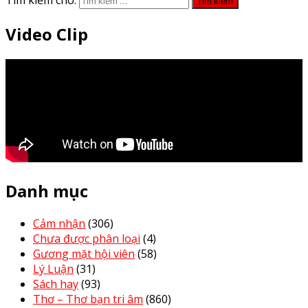
Tìm kiếm cho:
Video Clip
Danh mục
Cảm nhận
(306)
Chưa được phân loại
(4)
Gương mặt hội viên
(58)
Lý Luận
(31)
Sách hay
(93)
Thơ – Thơ bạn tri âm
(860)