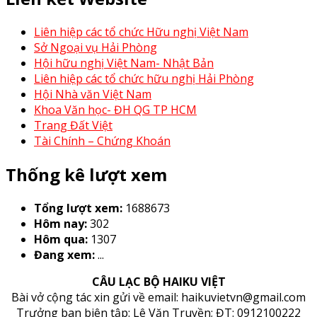
Liên hiệp các tổ chức Hữu nghị Việt Nam
Sở Ngoại vụ Hải Phòng
Hội hữu nghị Việt Nam- Nhật Bản
Liên hiệp các tổ chức hữu nghị Hải Phòng
Hội Nhà văn Việt Nam
Khoa Văn học- ĐH QG TP HCM
Trang Đất Việt
Tài Chính – Chứng Khoán
Thống kê lượt xem
Tổng lượt xem:
1688673
Hôm nay:
302
Hôm qua:
1307
Đang xem:
...
CÂU LẠC BỘ HAIKU VIỆT
Bài vở cộng tác xin gửi về email: haikuvietvn@gmail.com
Trưởng ban biên tập: Lê Văn Truyền; ĐT: 0912100222