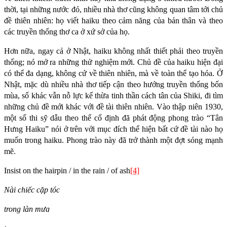
thời, tại những nước đó, nhiều nhà thơ cũng không quan tâm tới chủ
đề thiên nhiên: họ viết haiku theo cảm năng của bản thân và theo
các truyền thống thơ ca ở xứ sở của họ.
Hơn nữa, ngay cả ở Nhật, haiku không nhất thiết phải theo truyền
thống; nó mở ra những thử nghiệm mới. Chủ đề của haiku hiện đại
có thể đa dạng, không cứ về thiên nhiên, mà về toàn thể tạo hóa. Ở
Nhật, mặc dù nhiều nhà thơ tiếp cận theo hướng truyền thống bốn
mùa, số khác vẫn nỗ lực kế thừa tinh thần cách tân của Shiki, đi tìm
những chủ đề mới khác với đề tài thiên nhiên. Vào thập niên 1930,
một số thi sỹ dẫu theo thể cố định đã phát động phong trào “Tân
Hưng Haiku” nói ở trên với mục đích thể hiện bất cứ đề tài nào họ
muốn trong haiku. Phong trào này đã trở thành một đợt sóng mạnh
mẽ.
Insist on the hairpin / in the rain / of ash
[4]
Nài chiếc cặp tóc
trong làn mưa