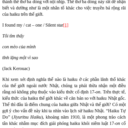
thành thể thơ ba dòng với nội nhịp. Thể thơ ba dòng này rất dễ nhận
biết và dường như là một nhân tố khác cho việc truyền bá rộng rãi
của haiku trên thế giới.
I found my / cat – one / Silent star
[1]
Tôi tìm thấy
con mèo của mình
tĩnh lặng một vì sao
(Jack Kerouac)
Khi xem xét định nghĩa thế nào là haiku ở các phần lãnh thổ khác
của thế giới ngoài nước Nhật, chúng ta phải thừa nhận một điều
rằng nó không phụ thuộc vào kiểu thức cố định 17-
on
. Trên thực tế,
kiểu thức của haiku thế giới khác về căn bản so với haiku Nhật gốc.
Thế thì đâu là điểm chung của haiku giữa Nhật và thế giới? Có một
gợi ý cho vấn đề này khi ta nhìn vào lịch sử haiku Nhật. “Haiku Tự
Do” (
Jiyuritsu Haiku
), khoảng năm 1910, là một phong trào cách
tân khác nhằm mục đích giải phóng haiku khỏi niêm luật 17-
on
cố