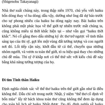
(Shigenobu Takayanagi)
Nhà thơ xuất chúng này, trong thập niên 1970, chủ yếu viết haiku
bốn dòng thay vì ba dòng; dẫu vậy, dường như ông đã dự báo trước
cho sự phong nhiêu của haiku ba dòng ngày nay. Bài haiku trên
không phải một phác họa về thế giới tự nhiên trước mắt chúng ta,
cũng không miêu tả thời khắc hiện tại – như vẫn gọi “haiku thời
khắc”. Nó cố gắng theo dấu những ký ức thơ trở ngược về tinh thần
sáng tạo của thi sỹ, gợi lên một vùng đất tưởng tượng và con người
nơi đó. Lối tiếp cận này, khởi đầu từ cá thể, chuyển qua những
nhóm người, và vươn ra toàn thế giới, tỏ ra hiệu quả thay cho những
chủ đề mùa. Thi sỹ ở khắp nơi có thể thử sức với kiểu chủ đề này
bằng khả năng tưởng tượng của họ.
Đi tìm Tinh thần Haiku
Định nghĩa chính xác về thể thơ haiku trên thế giới gần như là điều
không thể. Dẫu chỉ xét trong nước Nhật, ý niệm “thể thơ cố định về
bốn mùa” lấy từ bách khoa toàn thư cũng không thể đem áp dụng
cho toàn bộ lịch sử haiku Nhật được. Do đó, định nghĩa về haiku