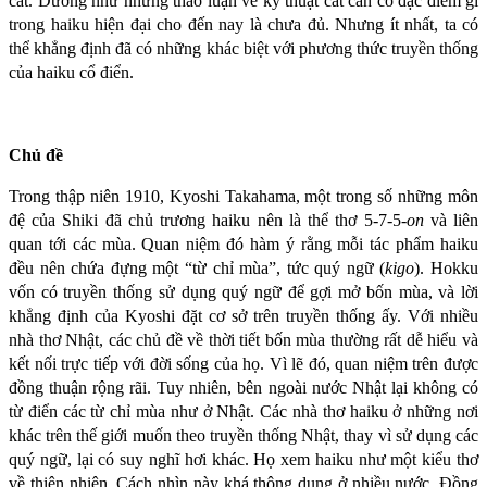
cắt. Dường như những thảo luận về kỹ thuật cắt cần có đặc điểm gì
trong haiku hiện đại cho đến nay là chưa đủ. Nhưng ít nhất, ta có
thể khẳng định đã có những khác biệt với phương thức truyền thống
của haiku cổ điển.
Chủ đề
Trong thập niên 1910, Kyoshi Takahama, một trong số những môn
đệ của Shiki đã chủ trương haiku nên là thể thơ 5-7-5-
on
và liên
quan tới các mùa. Quan niệm đó hàm ý rằng mỗi tác phẩm haiku
đều nên chứa đựng một “từ chỉ mùa”, tức quý ngữ (
kigo
). Hokku
vốn có truyền thống sử dụng quý ngữ để gợi mở bốn mùa, và lời
khẳng định của Kyoshi đặt cơ sở trên truyền thống ấy. Với nhiều
nhà thơ Nhật, các chủ đề về thời tiết bốn mùa thường rất dễ hiểu và
kết nối trực tiếp với đời sống của họ. Vì lẽ đó, quan niệm trên được
đồng thuận rộng rãi. Tuy nhiên, bên ngoài nước Nhật lại không có
từ điển các từ chỉ mùa như ở Nhật. Các nhà thơ haiku ở những nơi
khác trên thế giới muốn theo truyền thống Nhật, thay vì sử dụng các
quý ngữ, lại có suy nghĩ hơi khác. Họ xem haiku như một kiểu thơ
về thiên nhiên. Cách nhìn này khá thông dụng ở nhiều nước. Đồng