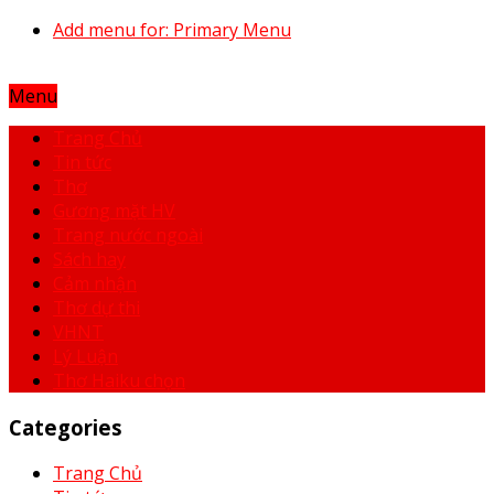
Add menu for: Primary Menu
Menu
Trang Chủ
Tin tức
Thơ
Gương mặt HV
Trang nước ngoài
Sách hay
Cảm nhận
Thơ dự thi
VHNT
Lý Luận
Thơ Haiku chọn
Categories
Trang Chủ