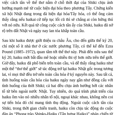
việc cách tân về thể thơ nằm ở chỗ thời đại của Shiki chịu ảnh
hưởng mạnh mẽ từ cuộc hiện đại hóa theo phương Tây. Chứng kiến
xã hội Nhật đang trong đà hiện đại hóa/Tây hóa, có thể ông cảm
thấy rằng nếu haikai cứ tiếp tục lối cũ thì sẽ chẳng ai còn hứng thú
với nó nữa. Kết quả từ công cuộc cách tân ấy của Shiki, haiku đã nở
rộ trên đất Nhật và ngày nay lan tỏa khắp toàn cầu.
Sau khi haiku được giới thiệu ra châu Âu, cho đến giữa thế kỷ 20,
chỉ một số ít nhà thơ ở các nước phương Tây, có thể kể đến Ezra
Pound (1885–1972), quan tâm tới thể thơ này. Phải đến nửa sau thế
kỷ 20, haiku mới bắt đầu mê hoặc nhiều thi sỹ hơn nữa trên thế giới.
Giờ đây, haiku đã phổ biến trên toàn cầu, và dễ thấy rằng haiku như
một thể “thơ thế giới” sẽ tác động trở lại haiku Nhật gốc trong tương
lai, vì mọi thứ đều trở nên toàn cầu hóa ở kỷ nguyên này. Sau tất cả,
tình huống toàn cầu hóa của haiku ngày nay gần như đồng cấu với
tình huống của thời Shiki; cả hai đều chịu ảnh hưởng bởi các nhân
tố từ bên ngoài nước Nhật. Tuy nhiên, do quá trình phát triển của
haiku ôm vào nó nhiều nhân tố nội, ngoại khác nhau, không nên coi
sự tiến hóa đó chỉ mang tính thụ động. Ngoài cuộc cách tân của
Shiki, trong thời gian chiến tranh, haiku còn chịu tác động do cuộc
đàn áp “Phong trào
Shinko-Haiku
(Tân hưng Haiku)” phản chiến từ