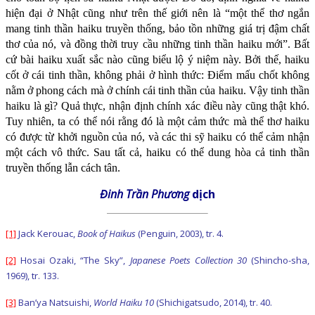
hiện đại ở Nhật cũng như trên thế giới nên là “một thể thơ ngắn
mang tinh thần haiku truyền thống, bảo tồn những giá trị đậm chất
thơ của nó, và đồng thời truy cầu những tinh thần haiku mới”. Bất
cứ bài haiku xuất sắc nào cũng biểu lộ ý niệm này. Bởi thế, haiku
cốt ở cái tinh thần, không phải ở hình thức: Điểm mấu chốt không
nằm ở phong cách mà ở chính cái tinh thần của haiku. Vậy tinh thần
haiku là gì? Quả thực, nhận định chính xác điều này cũng thật khó.
Tuy nhiên, ta có thể nói rằng đó là một cảm thức mà thể thơ haiku
có được từ khởi nguồn của nó, và các thi sỹ haiku có thể cảm nhận
một cách vô thức. Sau tất cả, haiku có thể dung hòa cả tinh thần
truyền thống lẫn cách tân.
Đinh Trần Phương
dịch
[1]
Jack Kerouac,
Book of Haikus
(Penguin, 2003), tr. 4.
[2]
Hosai Ozaki, “The Sky”,
Japanese Poets Collection 30
(Shincho-sha,
1969), tr. 133.
[3]
Ban’ya Natsuishi,
World Haiku 10
(Shichigatsudo, 2014), tr. 40.