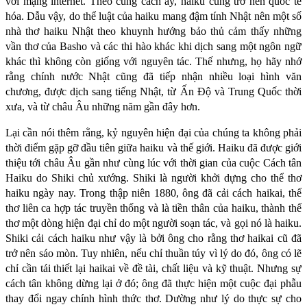
với mạng internet. Theo cùng cách ấy, haiku cũng trở nên quốc tế
hóa. Dẫu vậy, do thể luật của haiku mang đậm tính Nhật nên một số
nhà thơ haiku Nhật theo khuynh hướng bảo thủ cảm thấy những
vần thơ của Basho và các thi hào khác khi dịch sang một ngôn ngữ
khác thì không còn giống với nguyên tác. Thế nhưng, họ hãy nhớ
rằng chính nước Nhật cũng đã tiếp nhận nhiều loại hình văn
chương, được dịch sang tiếng Nhật, từ Ấn Độ và Trung Quốc thời
xưa, và từ châu Âu những năm gần đây hơn.
Lại cần nói thêm rằng, kỷ nguyên hiện đại của chúng ta không phải
thời điểm gặp gỡ đầu tiên giữa haiku và thế giới. Haiku đã được giới
thiệu tới châu Âu gần như cùng lúc với thời gian của cuộc Cách tân
Haiku do Shiki chủ xướng. Shiki là người khởi dựng cho thể thơ
haiku ngày nay. Trong thập niên 1880, ông đã cải cách haikai, thể
thơ liên ca hợp tác truyền thống và là tiền thân của haiku, thành thể
thơ một dòng hiện đại chỉ do một người soạn tác, và gọi nó là haiku.
Shiki cải cách haiku như vậy là bởi ông cho rằng thơ haikai cũ đã
trở nên sáo mòn. Tuy nhiên, nếu chỉ thuần túy vì lý do đó, ông có lẽ
chỉ cần tái thiết lại haikai về đề tài, chất liệu và kỹ thuật. Nhưng sự
cách tân không dừng lại ở đó; ông đã thực hiện một cuộc đại phẫu
thay đổi ngay chính hình thức thơ. Dường như lý do thực sự cho