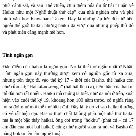
phía cảnh sát, và sau Thế chiến, chịu thêm búa rìu từ bài “Luận về
Haiku như một Nghệ thuật thứ cấp” của nhà nghiên cứu và phê
bình văn học Kuwabara Takeo. Đây là những áp lực đến từ bên
ngoài thế giới haiku, nhưng haiku đã vượt qua những phép thử đó
và phát triển càng mạnh mẽ hơn.
Tính ngắn gọn
Đặc điểm của haiku là ngắn gọn. Nó là thể thơ ngắn nhất ở Nhật.
Tính ngắn gọn này thường được xem có nguồn gốc từ xa xưa,
nhưng trên thực tế, vào thế kỷ 17 – thời của Basho, thể haiku còn
chưa tồn tại; “Haikai-no-renga” (bài hài liên ca), tiền thân của haiku,
thì dài hơn rất nhiều. Haiku mà chúng ta biết, như đã nói ở trên, xuất
hiện vào cuối thế kỷ 19, khoảng hơn 100 năm trước, có nghĩa rằng
nó ra đời như một thể thơ hiện đại. Đây là lý do vì sao haiku thường
có vẻ rất hiện đại. Basho thực chất không phải một nhà thơ haiku
mà là một bậc thầy haikai, ông coi trọng “hokku” (phát cú – cú 17
âm đầu của một bài haikai) cũng như người soạn ra nó, và Basho đã
nâng hokku lên tầm nghệ thuật.