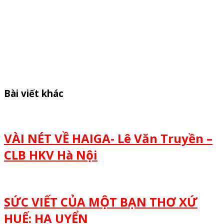
Bài viết khác
VÀI NÉT VỀ HAIGA- Lê Văn Truyền –
CLB HKV Hà Nội
SỨC VIẾT CỦA MỘT BẠN THƠ XỨ
HUẾ: HẠ UYỂN