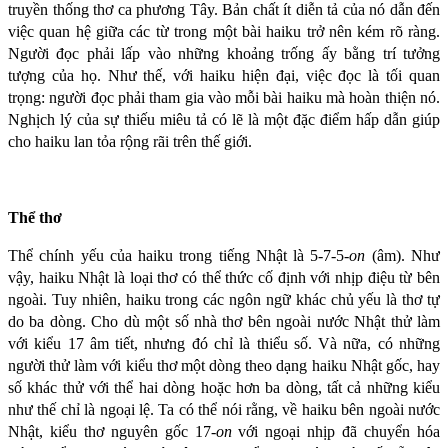
truyền thống thơ ca phương Tây. Bản chất ít diễn tả của nó dẫn đến
việc quan hệ giữa các từ trong một bài haiku trở nên kém rõ ràng.
Người đọc phải lấp vào những khoảng trống ấy bằng trí tưởng
tượng của họ. Như thế, với haiku hiện đại, việc đọc là tối quan
trọng: người đọc phải tham gia vào mỗi bài haiku mà hoàn thiện nó.
Nghịch lý của sự thiếu miêu tả có lẽ là một đặc điểm hấp dẫn giúp
cho haiku lan tỏa rộng rãi trên thế giới.
Thể thơ
Thể chính yếu của haiku trong tiếng Nhật là 5-7-5-
on
(âm). Như
vậy, haiku Nhật là loại thơ có thể thức cố định với nhịp điệu từ bên
ngoài. Tuy nhiên, haiku trong các ngôn ngữ khác chủ yếu là thơ tự
do ba dòng. Cho dù một số nhà thơ bên ngoài nước Nhật thử làm
với kiểu 17 âm tiết, nhưng đó chỉ là thiểu số. Và nữa, có những
người thử làm với kiểu thơ một dòng theo dạng haiku Nhật gốc, hay
số khác thử với thể hai dòng hoặc hơn ba dòng, tất cả những kiểu
như thế chỉ là ngoại lệ. Ta có thể nói rằng, về haiku bên ngoài nước
Nhật, kiểu thơ nguyên gốc 17-
on
với ngoại nhịp đã chuyển hóa