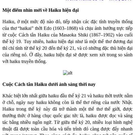
Một điểm nhìn mới về Haiku hiện đại
Haiku, ở một mức độ nào đó, tiếp nhận các đặc tính truyền thống
của thơ “haikai” thời Edo (1603–1868) và chịu ảnh hưởng trực tiếp
từ cuộc Cách tân Haiku của Masaoka Shiki (1867–1902) vào cuối
thế kỷ 19. Tuy nhiên, haiku hiện đại như là một thể thơ đương đại
thì chỉ tính từ thế kỷ 20 đến thế kỷ 21, và có những đặc thù hiện đại
của riêng nó. Ở đây, haiku hiện đại sẽ được xem xét trong so sánh
với haiku truyền thống.
Cuộc Cách tân Haiku dưới ánh sáng thời nay
Khác biệt lớn nhất giữa haiku đầu thế kỷ 21 và haiku thời trước nằm
ở chỗ, ngày nay haiku không còn là thể thơ riêng của nước Nhật.
Haiku trong thế kỷ này đã trở thành một thể thơ thế giới, được
thưởng thức ở hàng chục quốc gia: tức là, haiku được đọc và sáng
tác bằng nhiều ngôn ngữ. Từ giữa thế kỷ 20, nhiều loại hình nghệ
thuật đã được toàn cầu hóa và tiến trình đó càng được đẩy nhanh