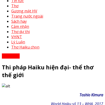
Tin tức
Thơ
Gương mặt HV
Trang nước ngoài
Sách hay
Cảm nhận
Thơ dự thi
VHNT
Lý Luận
Thơ Haiku chọn
Cảm nhận
Thi pháp Haiku hiện đại- thể thơ
thế giới
Toshio Kimura
World Haiku số 13
– WHA, 2017