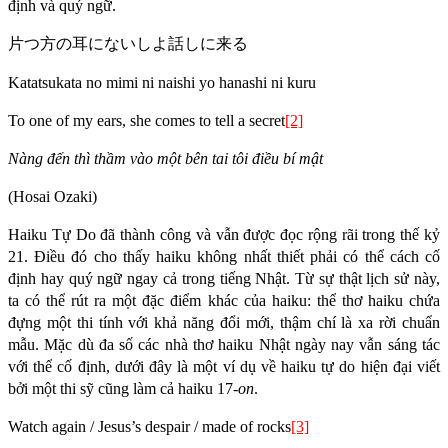
định và quý ngữ.
片つ方の耳にないしよ話しに来る
Katatsukata no mimi ni naishi yo hanashi ni kuru
To one of my ears, she comes to tell a secret
[2]
Nàng đến thì thầm vào một bên tai tôi điều bí mật
(Hosai Ozaki)
Haiku Tự Do đã thành công và vẫn được đọc rộng rãi trong thế kỷ
21. Điều đó cho thấy haiku không nhất thiết phải có thể cách cố
định hay quý ngữ ngay cả trong tiếng Nhật. Từ sự thật lịch sử này,
ta có thể rút ra một đặc điểm khác của haiku: thể thơ haiku chứa
đựng một thi tính với khả năng đổi mới, thậm chí là xa rời chuẩn
mẫu. Mặc dù đa số các nhà thơ haiku Nhật ngày nay vẫn sáng tác
với thể cố định, dưới đây là một ví dụ về haiku tự do hiện đại viết
bởi một thi sỹ cũng làm cả haiku 17-
on
.
Watch again / Jesus’s despair / made of rocks
[3]