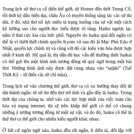
Trong lịch sử thơ ca cổ điển thế giới, từ Homer đến thời Trung Cổ,
rồi thời kỳ đầu hiện đại, châu Âu có truyền thống sáng tác các sử thi
dài, ở đó, nhà thơ nỗ lực miêu tả trạng huống của sự vật một cách
kỹ lưỡng sao cho người đọc hiểu được rõ ràng. Haiku ngược lại,
nằm ở thái cực kia của bức phổ. Nguyên do haiku quá đỗi ngắn có
thể là vì dưới thời chính quyền Kyoto và sau đó là Mạc Phủ Edo ở
Nhật, quyền lực chính trị và cùng với đó các kiểu văn hóa được hợp
nhất ở kinh đô. Hệ quả là, thị dân đủ học vấn để thưởng thức haikai
có thể gợi lên một hình ảnh tương đồng từ quý ngữ trong một bài
thơ. Những hình ảnh này được đặt cùng nhau vào “saijiki” (Tuế
Thời Ký – từ điển các từ chỉ mùa).
Trong lịch sử văn chương thế giới, thơ ca có xu hướng thay đổi từ
dài thành ngắn: từ sử thi đến thơ trữ tình và gần đây là haiku. Trong
thời đại của chúng ta, nhờ vào các lực hợp nhất của việc toàn cầu
hóa và mạng internet, thi sỹ trên khắp thế giới có thể có chung
những ý tưởng tương đồng từ một sự vật, và do đó, haiku có thể là
thứ thơ ca thế giới cho nhiều kiểu người khác nhau.
Ở bất cứ ngôn ngữ nào, haiku đều rất ngắn, ít diễn tả, đối lập với