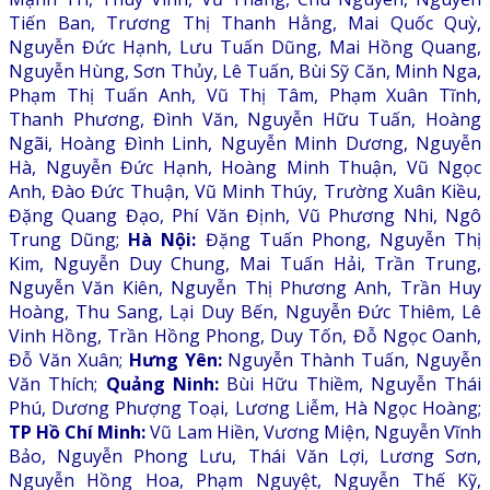
Tiến Ban, Trương Thị Thanh Hằng, Mai Quốc Quỳ,
Nguyễn Đức Hạnh, Lưu Tuấn Dũng, Mai Hồng Quang,
Nguyễn Hùng, Sơn Thủy, Lê Tuấn, Bùi Sỹ Căn, Minh Nga,
Phạm Thị Tuấn Anh, Vũ Thị Tâm, Phạm Xuân Tĩnh,
Thanh Phương, Đình Văn, Nguyễn Hữu Tuấn, Hoàng
Ngãi, Hoàng Đình Linh, Nguyễn Minh Dương, Nguyễn
Hà, Nguyễn Đức Hạnh, Hoàng Minh Thuận, Vũ Ngọc
Anh, Đào Đức Thuận, Vũ Minh Thúy, Trường Xuân Kiều,
Đặng Quang Đạo, Phí Văn Định, Vũ Phương Nhi, Ngô
Trung Dũng;
Hà Nội:
Đặng Tuấn Phong, Nguyễn Thị
Kim, Nguyễn Duy Chung, Mai Tuấn Hải, Trần Trung,
Nguyễn Văn Kiên, Nguyễn Thị Phương Anh, Trần Huy
Hoàng, Thu Sang, Lại Duy Bến, Nguyễn Đức Thiêm, Lê
Vinh Hồng, Trần Hồng Phong, Duy Tốn, Đỗ Ngọc Oanh,
Đỗ Văn Xuân;
Hưng Yên:
Nguyễn Thành Tuấn, Nguyễn
Văn Thích;
Quảng Ninh:
Bùi Hữu Thiềm, Nguyễn Thái
Phú, Dương Phượng Toại, Lương Liễm, Hà Ngọc Hoàng;
TP Hồ Chí Minh:
Vũ Lam Hiền, Vương Miện, Nguyễn Vĩnh
Bảo, Nguyễn Phong Lưu, Thái Văn Lợi, Lương Sơn,
Nguyễn Hồng Hoa, Phạm Nguyệt, Nguyễn Thế Kỹ,