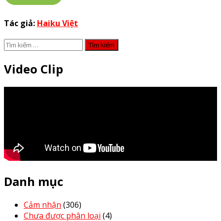
Tác giả:
Haiku Việt
Tìm
kiếm
cho:
Video Clip
Danh mục
Cảm nhận
(306)
Chưa được phân loại
(4)