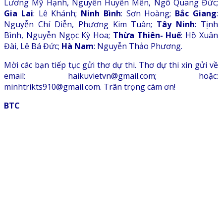
Lương Mỹ Hạnh, Nguyễn Huyền Mến, Ngô Quang Đức;
Gia Lai
: Lê Khánh;
Ninh Bình
: Sơn Hoàng;
Bắc Giang
:
Nguyễn Chí Diễn, Phương Kim Tuân;
Tây Ninh
: Tịnh
Bình, Nguyễn Ngọc Kỳ Hoa;
Thừa Thiên- Huế
: Hồ Xuân
Đài, Lê Bá Đức;
Hà Nam
: Nguyễn Thảo Phương.
Mời các bạn tiếp tục gửi thơ dự thi. Thơ dự thi xin gửi về
email: haikuvietvn@gmail.com; hoặc:
minhtrikts910@gmail.com. Trân trọng cám ơn!
BTC