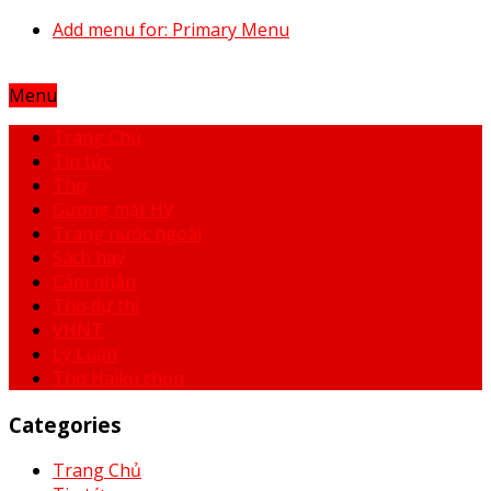
Add menu for: Primary Menu
Menu
Trang Chủ
Tin tức
Thơ
Gương mặt HV
Trang nước ngoài
Sách hay
Cảm nhận
Thơ dự thi
VHNT
Lý Luận
Thơ Haiku chọn
Categories
Trang Chủ