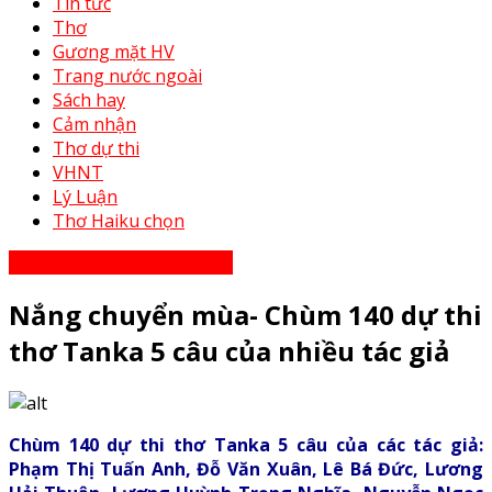
Tin tức
Thơ
Gương mặt HV
Trang nước ngoài
Sách hay
Cảm nhận
Thơ dự thi
VHNT
Lý Luận
Thơ Haiku chọn
Thơ Haiku dự thi năm 2023
Nắng chuyển mùa- Chùm 140 dự thi
thơ Tanka 5 câu của nhiều tác giả
Chùm 140 dự thi thơ Tanka 5 câu của các tác giả:
Phạm Thị Tuấn Anh, Đỗ Văn Xuân, Lê Bá Đức, Lương