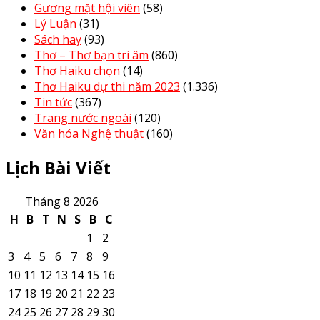
Gương mặt hội viên
(58)
Lý Luận
(31)
Sách hay
(93)
Thơ – Thơ bạn tri âm
(860)
Thơ Haiku chọn
(14)
Thơ Haiku dự thi năm 2023
(1.336)
Tin tức
(367)
Trang nước ngoài
(120)
Văn hóa Nghệ thuật
(160)
Lịch Bài Viết
Tháng 8 2026
H
B
T
N
S
B
C
1
2
3
4
5
6
7
8
9
10
11
12
13
14
15
16
17
18
19
20
21
22
23
24
25
26
27
28
29
30