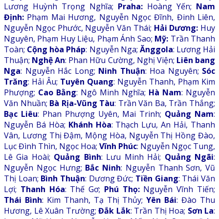
Lương Huỳnh Trọng Nghĩa;
Praha:
Hoàng Yến;
Nam
Định:
Phạm Mai Hương, Nguyễn Ngọc Đĩnh, Đinh Liên,
Nguyễn Ngọc Phước, Nguyễn Văn Thái;
Hải Dương:
Huy
Nguyên, Phạm Huy Liệu, Phạm Ánh Sao;
Mỹ:
Trần Thanh
Toàn;
Cộng hòa Pháp
: Nguyễn Nga;
Ănggola
: Lương Hải
Thuận;
Nghệ An
: Phan Hữu Cường, Nghị Viện;
Liên bang
Nga
: Nguyễn Hắc Long;
Ninh Thuận
: Hoa Nguyên;
Sóc
Trăng
: Hải Âu;
Tuyên Quang
: Nguyễn Thanh, Phạm Kim
Phượng;
Cao Bằng
: Ngô Minh Nghĩa;
Hà Nam
: Nguyễn
Văn Nhuần;
Bà Rịa-Vũng Tàu
: Trần Văn Ba, Trần Thắng;
Bạc Liêu
: Phan Phượng Uyên, Mai Trinh;
Quảng Nam
:
Nguyễn Bá Hòa;
Khánh Hòa
: Thạch Lựu, An Hải, Thanh
Vân, Lương Thị Đậm, Mộng Hòa, Nguyễn Thị Hồng Đào,
Lục Đình Thìn, Ngọc Hoa;
Vĩnh Phúc
: Nguyễn Ngọc Tung,
Lê Gia Hoài;
Quảng Bình
: Lưu Minh Hải;
Quảng Ngãi
:
Nguyễn Ngọc Hưng;
Bắc Ninh
: Nguyễn Thanh Sơn, Vũ
Thị Loan;
Bình Thuận
: Dương Đức;
Tiền Giang
: Thái Văn
Lợi;
Thanh Hóa
: Thế Gơ;
Phú Thọ:
Nguyễn Vĩnh Tiến;
Thái Bình
: Kim Thanh, Tạ Thị Thủy;
Yên Bái
: Đào Thu
Hương, Lê Xuân Trường;
Đắk Lắk
: Trần Thị Hoa;
Sơn La
: