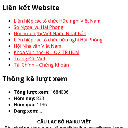
Liên kết Website
Liên hiệp các tổ chức Hữu nghị Việt Nam
Sở Ngoại vụ Hải Phòng
Hội hữu nghị Việt Nam- Nhật Bản
Liên hiệp các tổ chức hữu nghị Hải Phòng
Hội Nhà văn Việt Nam
Khoa Văn học- ĐH QG TP HCM
Trang Đất Việt
Tài Chính – Chứng Khoán
Thống kê lượt xem
Tổng lượt xem:
1684006
Hôm nay:
833
Hôm qua:
1136
Đang xem:
...
CÂU LẠC BỘ HAIKU VIỆT
Bài vở cộng tác xin gửi về email: haikuvietvn@gmail.com