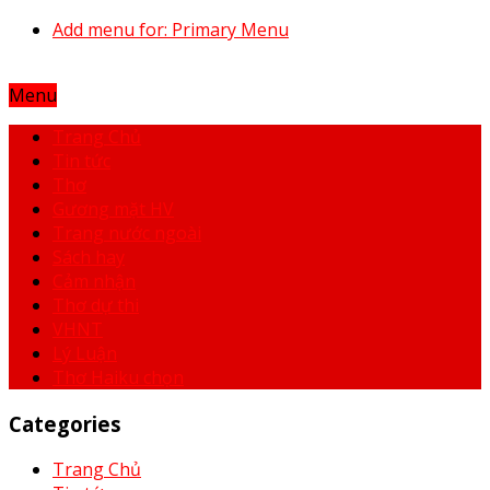
Add menu for: Primary Menu
Menu
Trang Chủ
Tin tức
Thơ
Gương mặt HV
Trang nước ngoài
Sách hay
Cảm nhận
Thơ dự thi
VHNT
Lý Luận
Thơ Haiku chọn
Categories
Trang Chủ