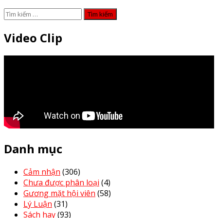
Tìm
kiếm
cho:
Video Clip
Danh mục
Cảm nhận
(306)
Chưa được phân loại
(4)
Gương mặt hội viên
(58)
Lý Luận
(31)
Sách hay
(93)