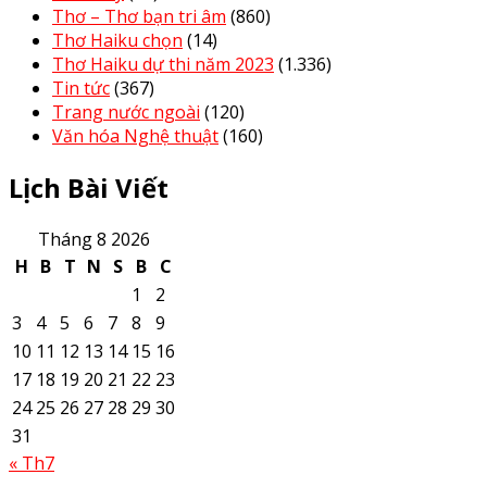
Thơ – Thơ bạn tri âm
(860)
Thơ Haiku chọn
(14)
Thơ Haiku dự thi năm 2023
(1.336)
Tin tức
(367)
Trang nước ngoài
(120)
Văn hóa Nghệ thuật
(160)
Lịch Bài Viết
Tháng 8 2026
H
B
T
N
S
B
C
1
2
3
4
5
6
7
8
9
10
11
12
13
14
15
16
17
18
19
20
21
22
23
24
25
26
27
28
29
30
31
« Th7