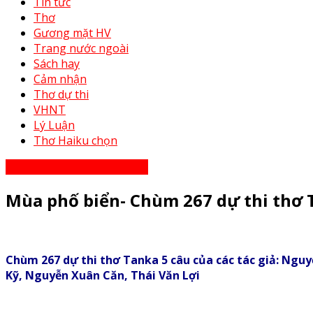
Tin tức
Thơ
Gương mặt HV
Trang nước ngoài
Sách hay
Cảm nhận
Thơ dự thi
VHNT
Lý Luận
Thơ Haiku chọn
Thơ Haiku dự thi năm 2023
Mùa phố biển- Chùm 267 dự thi thơ T
Chùm 267 dự thi thơ Tanka 5 câu của các tác giả: Ng
Kỹ, Nguyễn Xuân Căn, Thái Văn Lợi