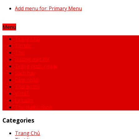
Add menu for: Primary Menu
Menu
Trang Chủ
Tin tức
Thơ
Gương mặt HV
Trang nước ngoài
Sách hay
Cảm nhận
Thơ dự thi
VHNT
Lý Luận
Thơ Haiku chọn
Categories
Trang Chủ