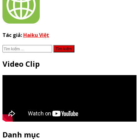
Tác giả:
Haiku Việt
Tìm
kiếm
cho:
Video Clip
Danh mục