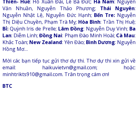
Thiên- Huế
: Hồ Xuân Đài, Lê Bá Đức;
Hà Nam
: Nguyễn
Văn Nhuần, Nguyễn Thảo Phương;
Thái Nguyên
:
Nguyễn Nhật Lệ, Nguyễn Đức Hạnh;
Bến Tre:
Nguyễn
Thị Diệu Chuyền, Phạm Trà Mỵ;
Hòa Bình
: Trần Thị Huệ;
Bỉ:
Quỳnh Iris de Prelle;
Lâm Đồng
: Nguyễn Duy Vinh;
Ba
Lan
: Diễm Linh;
Đồng Nai
: Phạm Đào Minh Hoài;
Cà Mau
:
Khắc Toàn;
New Zealand
: Yên Đào;
Bình Dương
: Nguyễn
Hồng Mơ…
Mời các bạn tiếp tục gửi thơ dự thi. Thơ dự thi xin gửi về
email: haikuvietvn@gmail.com; hoặc:
minhtrikts910@gmail.com. Trân trọng cám ơn!
BTC