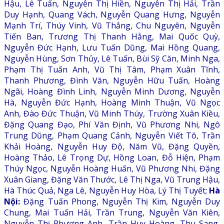
Hậu, Lê Tuấn, Nguyễn Thị Hiền, Nguyễn Thị Hải, Trần
Duy Hạnh, Quang Vách, Nguyễn Quang Hưng, Nguyễn
Mạnh Trí, Thúy Vinh, Vũ Thắng, Chu Nguyên, Nguyễn
Tiến Ban, Trương Thị Thanh Hằng, Mai Quốc Quỳ,
Nguyễn Đức Hạnh, Lưu Tuấn Dũng, Mai Hồng Quang,
Nguyễn Hùng, Sơn Thủy, Lê Tuấn, Bùi Sỹ Căn, Minh Nga,
Phạm Thị Tuấn Anh, Vũ Thị Tâm, Phạm Xuân Tĩnh,
Thanh Phương, Đình Văn, Nguyễn Hữu Tuấn, Hoàng
Ngãi, Hoàng Đình Linh, Nguyễn Minh Dương, Nguyễn
Hà, Nguyễn Đức Hạnh, Hoàng Minh Thuận, Vũ Ngọc
Anh, Đào Đức Thuận, Vũ Minh Thúy, Trường Xuân Kiều,
Đặng Quang Đạo, Phí Văn Định, Vũ Phương Nhi, Ngô
Trung Dũng, Phạm Quang Cảnh, Nguyễn Viết Tô, Trần
Khải Hoàng, Nguyễn Huy Độ, Năm Vũ, Đặng Quyền,
Hoàng Thảo, Lê Trọng Dự, Hồng Loan, Đỗ Hiện, Phạm
Thúy Ngọc, Nguyễn Hoàng Huấn, Vũ Phương Nhi, Đặng
Xuân Giang, Đặng Văn Thước, Lê Thị Nga, Vũ Trung Hậu,
Hà Thúc Quả, Nga Lê, Nguyễn Huy Hòa, Lý Thị Tuyết;
Hà
Nội:
Đặng Tuấn Phong, Nguyễn Thị Kim, Nguyễn Duy
Chung, Mai Tuấn Hải, Trần Trung, Nguyễn Văn Kiên,
Nguyễn Thị Phương Anh, Trần Huy Hoàng, Thu Sang,