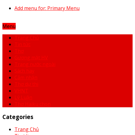
Add menu for: Primary Menu
Menu
Trang Chủ
Tin tức
Thơ
Gương mặt HV
Trang nước ngoài
Sách hay
Cảm nhận
Thơ dự thi
VHNT
Lý Luận
Thơ Haiku chọn
Categories
Trang Chủ