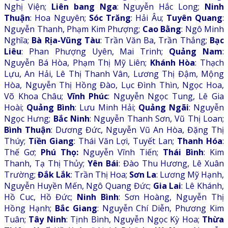
Nghị Viện;
Liên bang Nga
: Nguyễn Hắc Long;
Ninh
Thuận
: Hoa Nguyên;
Sóc Trăng
: Hải Âu;
Tuyên Quang
:
Nguyễn Thanh, Phạm Kim Phượng;
Cao Bằng
: Ngô Minh
Nghĩa;
Bà Rịa-Vũng Tàu
: Trần Văn Ba, Trần Thắng;
Bạc
Liêu
: Phan Phượng Uyên, Mai Trinh;
Quảng Nam
:
Nguyễn Bá Hòa, Phạm Thị Mỹ Liên;
Khánh Hòa
: Thạch
Lựu, An Hải, Lê Thị Thanh Vân, Lương Thị Đậm, Mộng
Hòa, Nguyễn Thị Hồng Đào, Lục Đình Thìn, Ngọc Hoa,
Võ Khoa Châu;
Vĩnh Phúc
: Nguyễn Ngọc Tung, Lê Gia
Hoài;
Quảng Bình
: Lưu Minh Hải;
Quảng Ngãi
: Nguyễn
Ngọc Hưng;
Bắc Ninh
: Nguyễn Thanh Sơn, Vũ Thị Loan;
Bình Thuận
: Dương Đức, Nguyễn Vũ An Hòa, Đặng Thị
Thúy;
Tiền Giang
: Thái Văn Lợi, Tuyết Lan;
Thanh Hóa
:
Thế Gơ;
Phú Thọ:
Nguyễn Vĩnh Tiến;
Thái Bình
: Kim
Thanh, Tạ Thị Thủy;
Yên Bái
: Đào Thu Hương, Lê Xuân
Trường;
Đắk Lắk
: Trần Thị Hoa;
Sơn La
: Lương Mỹ Hạnh,
Nguyễn Huyền Mến, Ngô Quang Đức;
Gia Lai
: Lê Khánh,
Hồ Cuc, Hồ Đức;
Ninh Bình
: Sơn Hoàng, Nguyễn Thị
Hồng Hạnh;
Bắc Giang
: Nguyễn Chí Diễn, Phương Kim
Tuân;
Tây Ninh
: Tịnh Bình, Nguyễn Ngọc Kỳ Hoa;
Thừa