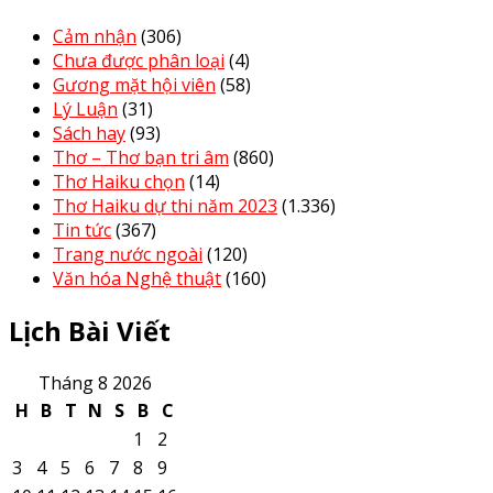
Cảm nhận
(306)
Chưa được phân loại
(4)
Gương mặt hội viên
(58)
Lý Luận
(31)
Sách hay
(93)
Thơ – Thơ bạn tri âm
(860)
Thơ Haiku chọn
(14)
Thơ Haiku dự thi năm 2023
(1.336)
Tin tức
(367)
Trang nước ngoài
(120)
Văn hóa Nghệ thuật
(160)
Lịch Bài Viết
Tháng 8 2026
H
B
T
N
S
B
C
1
2
3
4
5
6
7
8
9