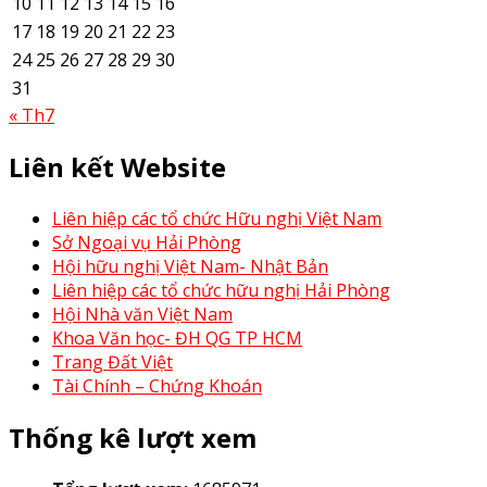
10
11
12
13
14
15
16
17
18
19
20
21
22
23
24
25
26
27
28
29
30
31
« Th7
Liên kết Website
Liên hiệp các tổ chức Hữu nghị Việt Nam
Sở Ngoại vụ Hải Phòng
Hội hữu nghị Việt Nam- Nhật Bản
Liên hiệp các tổ chức hữu nghị Hải Phòng
Hội Nhà văn Việt Nam
Khoa Văn học- ĐH QG TP HCM
Trang Đất Việt
Tài Chính – Chứng Khoán
Thống kê lượt xem