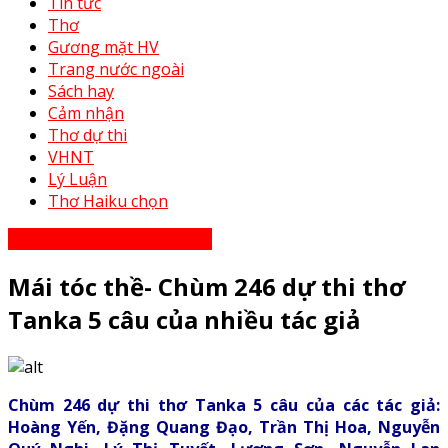
Tin tức
Thơ
Gương mặt HV
Trang nước ngoài
Sách hay
Cảm nhận
Thơ dự thi
VHNT
Lý Luận
Thơ Haiku chọn
Thơ Haiku dự thi năm 2023
Mái tóc thề- Chùm 246 dự thi thơ
Tanka 5 câu của nhiều tác giả
Chùm 246 dự thi thơ Tanka 5 câu của các tác giả:
Hoàng Yến, Đặng Quang Đạo, Trần Thị Hoa, Nguyễn