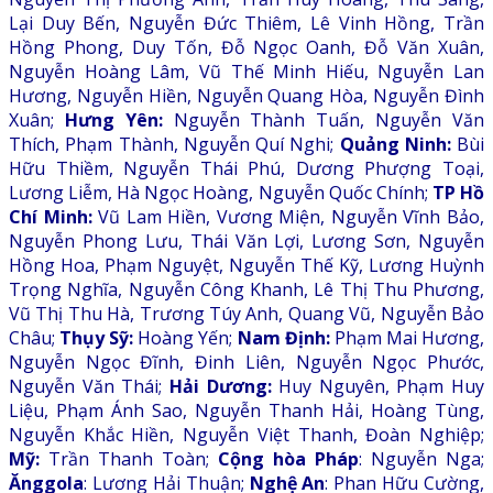
Lại Duy Bến, Nguyễn Đức Thiêm, Lê Vinh Hồng, Trần
Hồng Phong, Duy Tốn, Đỗ Ngọc Oanh, Đỗ Văn Xuân,
Nguyễn Hoàng Lâm, Vũ Thế Minh Hiếu, Nguyễn Lan
Hương, Nguyễn Hiền, Nguyễn Quang Hòa, Nguyễn Đình
Xuân;
Hưng Yên:
Nguyễn Thành Tuấn, Nguyễn Văn
Thích, Phạm Thành, Nguyễn Quí Nghi;
Quảng Ninh:
Bùi
Hữu Thiềm, Nguyễn Thái Phú, Dương Phượng Toại,
Lương Liễm, Hà Ngọc Hoàng, Nguyễn Quốc Chính;
TP Hồ
Chí Minh:
Vũ Lam Hiền, Vương Miện, Nguyễn Vĩnh Bảo,
Nguyễn Phong Lưu, Thái Văn Lợi, Lương Sơn, Nguyễn
Hồng Hoa, Phạm Nguyệt, Nguyễn Thế Kỹ, Lương Huỳnh
Trọng Nghĩa, Nguyễn Công Khanh, Lê Thị Thu Phương,
Vũ Thị Thu Hà, Trương Túy Anh, Quang Vũ, Nguyễn Bảo
Châu;
Thụy Sỹ:
Hoàng Yến;
Nam Định:
Phạm Mai Hương,
Nguyễn Ngọc Đĩnh, Đinh Liên, Nguyễn Ngọc Phước,
Nguyễn Văn Thái;
Hải Dương:
Huy Nguyên, Phạm Huy
Liệu, Phạm Ánh Sao, Nguyễn Thanh Hải, Hoàng Tùng,
Nguyễn Khắc Hiền, Nguyễn Việt Thanh, Đoàn Nghiệp;
Mỹ:
Trần Thanh Toàn;
Cộng hòa Pháp
: Nguyễn Nga;
Ănggola
: Lương Hải Thuận;
Nghệ An
: Phan Hữu Cường,