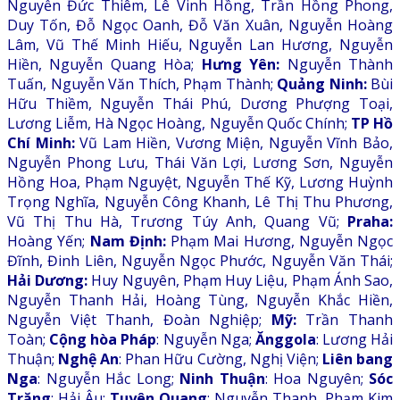
Nguyễn Đức Thiêm, Lê Vinh Hồng, Trần Hồng Phong,
Duy Tốn, Đỗ Ngọc Oanh, Đỗ Văn Xuân, Nguyễn Hoàng
Lâm, Vũ Thế Minh Hiếu, Nguyễn Lan Hương, Nguyễn
Hiền, Nguyễn Quang Hòa;
Hưng Yên:
Nguyễn Thành
Tuấn, Nguyễn Văn Thích, Phạm Thành;
Quảng Ninh:
Bùi
Hữu Thiềm, Nguyễn Thái Phú, Dương Phượng Toại,
Lương Liễm, Hà Ngọc Hoàng, Nguyễn Quốc Chính;
TP Hồ
Chí Minh:
Vũ Lam Hiền, Vương Miện, Nguyễn Vĩnh Bảo,
Nguyễn Phong Lưu, Thái Văn Lợi, Lương Sơn, Nguyễn
Hồng Hoa, Phạm Nguyệt, Nguyễn Thế Kỹ, Lương Huỳnh
Trọng Nghĩa, Nguyễn Công Khanh, Lê Thị Thu Phương,
Vũ Thị Thu Hà, Trương Túy Anh, Quang Vũ;
Praha:
Hoàng Yến;
Nam Định:
Phạm Mai Hương, Nguyễn Ngọc
Đĩnh, Đinh Liên, Nguyễn Ngọc Phước, Nguyễn Văn Thái;
Hải Dương:
Huy Nguyên, Phạm Huy Liệu, Phạm Ánh Sao,
Nguyễn Thanh Hải, Hoàng Tùng, Nguyễn Khắc Hiền,
Nguyễn Việt Thanh, Đoàn Nghiệp;
Mỹ:
Trần Thanh
Toàn;
Cộng hòa Pháp
: Nguyễn Nga;
Ănggola
: Lương Hải
Thuận;
Nghệ An
: Phan Hữu Cường, Nghị Viện;
Liên bang
Nga
: Nguyễn Hắc Long;
Ninh Thuận
: Hoa Nguyên;
Sóc
Trăng
: Hải Âu;
Tuyên Quang
: Nguyễn Thanh, Phạm Kim