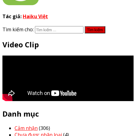
Tác giả:
Haiku Việt
Tìm kiếm cho:
Video Clip
Danh mục
Cảm nhận
(306)
Chưa được phân loại
(4)