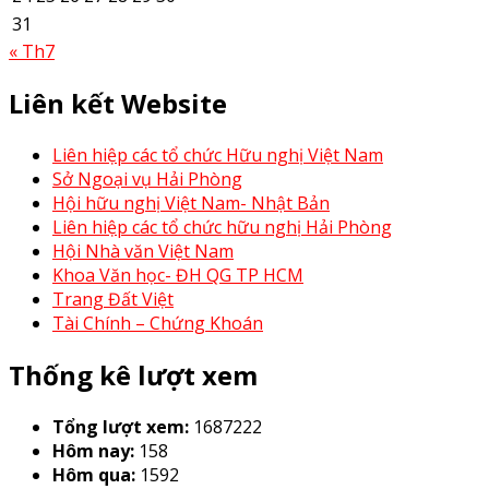
31
« Th7
Liên kết Website
Liên hiệp các tổ chức Hữu nghị Việt Nam
Sở Ngoại vụ Hải Phòng
Hội hữu nghị Việt Nam- Nhật Bản
Liên hiệp các tổ chức hữu nghị Hải Phòng
Hội Nhà văn Việt Nam
Khoa Văn học- ĐH QG TP HCM
Trang Đất Việt
Tài Chính – Chứng Khoán
Thống kê lượt xem
Tổng lượt xem:
1687222
Hôm nay:
158
Hôm qua:
1592