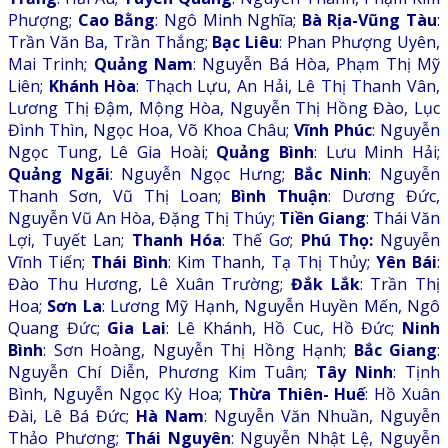
Phượng;
Cao Bằng
: Ngô Minh Nghĩa;
Bà Rịa-Vũng Tàu
:
Trần Văn Ba, Trần Thắng;
Bạc Liêu
: Phan Phượng Uyên,
Mai Trinh;
Quảng Nam
: Nguyễn Bá Hòa, Phạm Thị Mỹ
Liên;
Khánh Hòa
: Thạch Lựu, An Hải, Lê Thị Thanh Vân,
Lương Thị Đậm, Mộng Hòa, Nguyễn Thị Hồng Đào, Lục
Đình Thìn, Ngọc Hoa, Võ Khoa Châu;
Vĩnh Phúc
: Nguyễn
Ngọc Tung, Lê Gia Hoài;
Quảng Bình
: Lưu Minh Hải;
Quảng Ngãi
: Nguyễn Ngọc Hưng;
Bắc Ninh
: Nguyễn
Thanh Sơn, Vũ Thị Loan;
Bình Thuận
: Dương Đức,
Nguyễn Vũ An Hòa, Đặng Thị Thúy;
Tiền Giang
: Thái Văn
Lợi, Tuyết Lan;
Thanh Hóa
: Thế Gơ;
Phú Thọ:
Nguyễn
Vĩnh Tiến;
Thái Bình
: Kim Thanh, Tạ Thị Thủy;
Yên Bái
:
Đào Thu Hương, Lê Xuân Trường;
Đắk Lắk
: Trần Thị
Hoa;
Sơn La
: Lương Mỹ Hạnh, Nguyễn Huyền Mến, Ngô
Quang Đức;
Gia Lai
: Lê Khánh, Hồ Cuc, Hồ Đức;
Ninh
Bình
: Sơn Hoàng, Nguyễn Thị Hồng Hạnh;
Bắc Giang
:
Nguyễn Chí Diễn, Phương Kim Tuân;
Tây Ninh
: Tịnh
Bình, Nguyễn Ngọc Kỳ Hoa;
Thừa Thiên- Huế
: Hồ Xuân
Đài, Lê Bá Đức;
Hà Nam
: Nguyễn Văn Nhuần, Nguyễn
Thảo Phương;
Thái Nguyên
: Nguyễn Nhật Lệ, Nguyễn