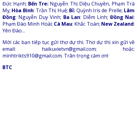
Đức Hạnh;
Bến Tre:
Nguyễn Thị Diệu Chuyền, Phạm Trà
Mỵ;
Hòa Bình
: Trần Thị Huệ;
Bỉ:
Quỳnh Iris de Prelle;
Lâm
Đồng
: Nguyễn Duy Vinh;
Ba Lan
: Diễm Linh;
Đồng Nai
:
Phạm Đào Minh Hoài;
Cà Mau
: Khắc Toàn;
New Zealand
:
Yên Đào…
Mời các bạn tiếp tục gửi thơ dự thi. Thơ dự thi xin gửi về
email: haikuvietvn@gmail.com; hoặc:
minhtrikts910@gmail.com. Trân trọng cám ơn!
BTC