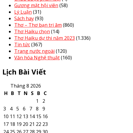
Gương mặt hội viên
(58)
Lý Luận
(31)
Sách hay
(93)
Thơ – Thơ bạn tri âm
(860)
Thơ Haiku chọn
(14)
Thơ Haiku dự thi năm 2023
(1.336)
Tin tức
(367)
Trang nước ngoài
(120)
Văn hóa Nghệ thuật
(160)
Lịch Bài Viết
Tháng 8 2026
H
B
T
N
S
B
C
1
2
3
4
5
6
7
8
9
10
11
12
13
14
15
16
17
18
19
20
21
22
23
24
25
26
27
28
29
30