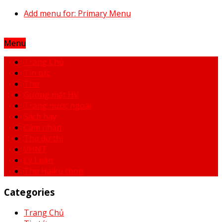
Add menu for: Primary Menu
Menu
Trang Chủ
Tin tức
Thơ
Gương mặt HV
Trang nước ngoài
Sách hay
Cảm nhận
Thơ dự thi
VHNT
Lý Luận
Thơ Haiku chọn
Categories
Trang Chủ