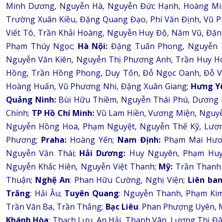
Minh Dương, Nguyễn Hà, Nguyễn Đức Hạnh, Hoàng Min
Trường Xuân Kiều, Đặng Quang Đạo, Phí Văn Định, Vũ
Viết Tô, Trần Khải Hoàng, Nguyễn Huy Độ, Năm Vũ, Đặn
Phạm Thúy Ngọc;
Hà Nội:
Đặng Tuấn Phong, Nguyễn T
Nguyễn Văn Kiên, Nguyễn Thị Phương Anh, Trần Huy Ho
Hồng, Trần Hồng Phong, Duy Tốn, Đỗ Ngọc Oanh, Đỗ V
Hoàng Huấn, Vũ Phương Nhi, Đặng Xuân Giang;
Hưng Y
Quảng Ninh:
Bùi Hữu Thiềm, Nguyễn Thái Phú, Dương 
Chính;
TP Hồ Chí Minh:
Vũ Lam Hiền, Vương Miện, Nguyễ
Nguyễn Hồng Hoa, Phạm Nguyệt, Nguyễn Thế Kỹ, Lươn
Phương;
Praha:
Hoàng Yến;
Nam Định:
Phạm Mai Hươn
Nguyễn Văn Thái;
Hải Dương:
Huy Nguyên, Phạm Huy 
Nguyễn Khắc Hiền, Nguyễn Việt Thanh;
Mỹ:
Trần Thanh
Thuận;
Nghệ An
: Phan Hữu Cường, Nghị Viện;
Liên ba
Trăng
: Hải Âu;
Tuyên Quang
: Nguyễn Thanh, Phạm Ki
Trần Văn Ba, Trần Thắng;
Bạc Liêu
: Phan Phượng Uyên, 
Khánh Hòa
: Thạch Lựu, An Hải, Thanh Vân, Lương Thị 