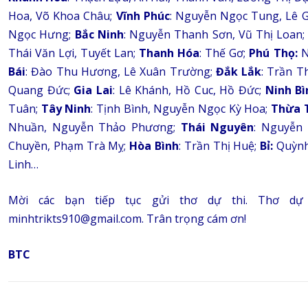
Hoa, Võ Khoa Châu;
Vĩnh Phúc
: Nguyễn Ngọc Tung, Lê G
Ngọc Hưng;
Bắc Ninh
: Nguyễn Thanh Sơn, Vũ Thị Loan
Thái Văn Lợi, Tuyết Lan;
Thanh Hóa
: Thế Gơ;
Phú Thọ:
N
Bái
: Đào Thu Hương, Lê Xuân Trường;
Đắk Lắk
: Trần T
Quang Đức;
Gia Lai
: Lê Khánh, Hồ Cuc, Hồ Đức;
Ninh Bì
Tuân;
Tây Ninh
: Tịnh Bình, Nguyễn Ngọc Kỳ Hoa;
Thừa 
Nhuần, Nguyễn Thảo Phương;
Thái Nguyên
: Nguyễn
Chuyền, Phạm Trà Mỵ;
Hòa Bình
: Trần Thị Huệ;
Bỉ:
Quỳnh 
Linh…
Mời các bạn tiếp tục gửi thơ dự thi. Thơ dự th
minhtrikts910@gmail.com. Trân trọng cám ơn!
BTC