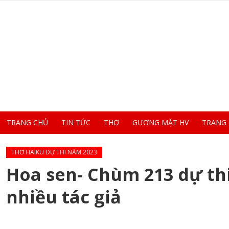
TRANG CHỦ
TIN TỨC
THƠ
GƯƠNG MẶT HV
TRANG
THƠ HAIKU DỰ THI NĂM 2023
Hoa sen- Chùm 213 dự thi
nhiều tác giả