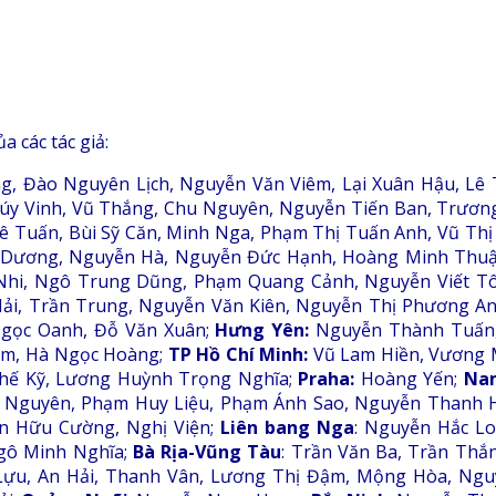
 các tác giả:
 Đào Nguyên Lịch, Nguyễn Văn Viêm, Lại Xuân Hậu, Lê T
y Vinh, Vũ Thắng, Chu Nguyên, Nguyễn Tiến Ban, Trươn
 Tuấn, Bùi Sỹ Căn, Minh Nga, Phạm Thị Tuấn Anh, Vũ Th
 Dương, Nguyễn Hà, Nguyễn Đức Hạnh, Hoàng Minh Thuậ
 Nhi, Ngô Trung Dũng, Phạm Quang Cảnh, Nguyễn Viết T
ải, Trần Trung, Nguyễn Văn Kiên, Nguyễn Thị Phương An
Ngọc Oanh, Đỗ Văn Xuân;
Hưng Yên:
Nguyễn Thành Tuấn,
ễm, Hà Ngọc Hoàng;
TP Hồ Chí Minh:
Vũ Lam Hiền, Vương M
hế Kỹ, Lương Huỳnh Trọng Nghĩa;
Praha:
Hoàng Yến;
Nam
Nguyên, Phạm Huy Liệu, Phạm Ánh Sao, Nguyễn Thanh 
an Hữu Cường, Nghị Viện;
Liên bang Nga
: Nguyễn Hắc L
Ngô Minh Nghĩa;
Bà Rịa-Vũng Tàu
: Trần Văn Ba, Trần Thắ
 Lựu, An Hải, Thanh Vân, Lương Thị Đậm, Mộng Hòa, Ngu