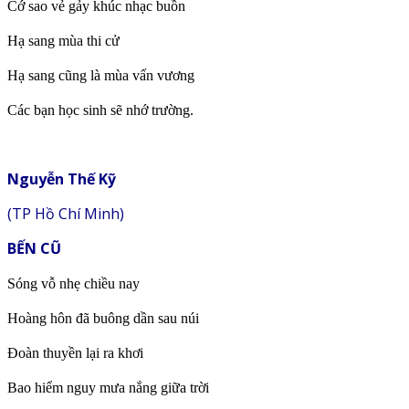
Cớ sao vẻ gảy khúc nhạc buồn
Hạ sang mùa thi cử
Hạ sang cũng là mùa vấn vương
Các bạn học sinh sẽ nhớ trường.
Nguyễn Thế Kỹ
(TP Hồ Chí Minh)
BẾN CŨ
Sóng vỗ nhẹ chiều nay
Hoàng hôn đã buông dần sau núi
Đoàn thuyền lại ra khơi
Bao hiểm nguy mưa nắng giữa trời