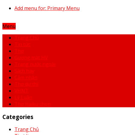
Add menu for: Primary Menu
Menu
Trang Chủ
Tin tức
Thơ
Gương mặt HV
Trang nước ngoài
Sách hay
Cảm nhận
Thơ dự thi
VHNT
Lý Luận
Thơ Haiku chọn
Categories
Trang Chủ