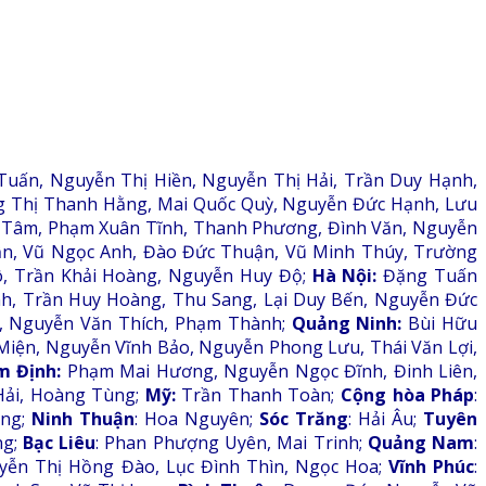
uấn, Nguyễn Thị Hiền, Nguyễn Thị Hải, Trần Duy Hạnh,
g Thị Thanh Hằng, Mai Quốc Quỳ, Nguyễn Đức Hạnh, Lưu
ị Tâm, Phạm Xuân Tĩnh, Thanh Phương, Đình Văn, Nguyễn
n, Vũ Ngọc Anh, Đào Đức Thuận, Vũ Minh Thúy, Trường
ô, Trần Khải Hoàng, Nguyễn Huy Độ;
Hà Nội:
Đặng Tuấn
h, Trần Huy Hoàng, Thu Sang, Lại Duy Bến, Nguyễn Đức
 Nguyễn Văn Thích, Phạm Thành;
Quảng Ninh:
Bùi Hữu
iện, Nguyễn Vĩnh Bảo, Nguyễn Phong Lưu, Thái Văn Lợi,
 Định:
Phạm Mai Hương, Nguyễn Ngọc Đĩnh, Đinh Liên,
Hải, Hoàng Tùng;
Mỹ:
Trần Thanh Toàn;
Cộng hòa Pháp
:
ong;
Ninh Thuận
: Hoa Nguyên;
Sóc Trăng
: Hải Âu;
Tuyên
ng;
Bạc Liêu
: Phan Phượng Uyên, Mai Trinh;
Quảng Nam
:
yễn Thị Hồng Đào, Lục Đình Thìn, Ngọc Hoa;
Vĩnh Phúc
: