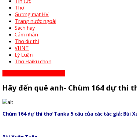
Tin tức
Thơ
Gương mặt HV
Trang nước ngoài
Sách hay
Cảm nhận
Thơ dự thi
VHNT
Lý Luận
Thơ Haiku chọn
Thơ Haiku dự thi năm 2023
Hãy đến quê anh- Chùm 164 dự thi th
Chùm 164 dự thi thơ Tanka 5 câu của các tác giả: Bùi