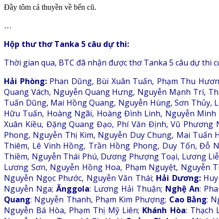
Đầy tôm cá thuyền về bến cũ.
…
Hộp thư thơ Tanka 5 câu dự thi:
Thời gian qua, BTC đã nhận được thơ Tanka 5 câu dự thi của
Hải Phòng:
Phan Dũng, Bùi Xuân Tuấn, Phạm Thu Hương,
Quang Vách, Nguyễn Quang Hưng, Nguyễn Mạnh Trí, Thú
Tuấn Dũng, Mai Hồng Quang, Nguyễn Hùng, Sơn Thủy, Lê
Hữu Tuấn, Hoàng Ngãi, Hoàng Đình Linh, Nguyễn Minh
Xuân Kiều, Đặng Quang Đạo, Phí Văn Định, Vũ Phương
Phong, Nguyễn Thị Kim, Nguyễn Duy Chung, Mai Tuấn H
Thiêm, Lê Vinh Hồng, Trần Hồng Phong, Duy Tốn, Đỗ 
Thiềm, Nguyễn Thái Phú, Dương Phượng Toại, Lương Li
Lương Sơn, Nguyễn Hồng Hoa, Phạm Nguyệt, Nguyễn T
Nguyễn Ngọc Phước, Nguyễn Văn Thái;
Hải Dương:
Huy 
Nguyễn Nga;
Ănggola
: Lương Hải Thuận;
Nghệ An
: Ph
Quang
: Nguyễn Thanh, Phạm Kim Phượng;
Cao Bằng
: 
Nguyễn Bá Hòa, Phạm Thị Mỹ Liên;
Khánh Hòa
: Thạch