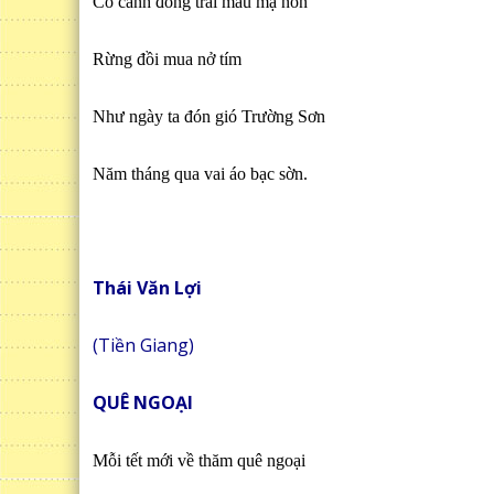
Có cánh đồng trải màu mạ non
Rừng đồi mua nở tím
Như ngày ta đón gió Trường Sơn
Năm tháng qua vai áo bạc sờn.
Thái Văn Lợi
(Tiền Giang)
QUÊ NGOẠI
Mỗi tết mới về thăm quê ngoại