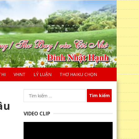
THI
VHNT
LÝ LUẬN
THƠ HAIKU CHỌN
Tìm
kiếm
âu
cho:
VIDEO CLIP