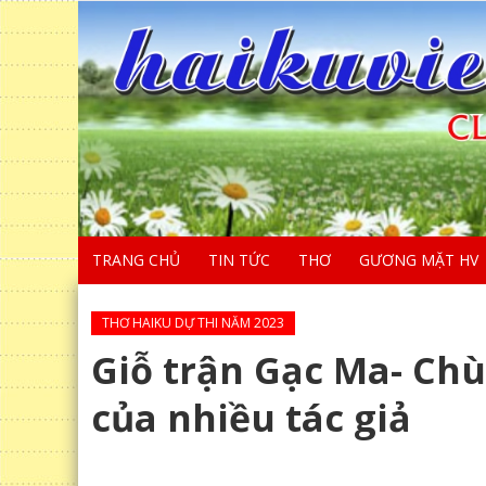
TRANG CHỦ
TIN TỨC
THƠ
GƯƠNG MẶT HV
THƠ HAIKU DỰ THI NĂM 2023
Giỗ trận Gạc Ma- Chù
của nhiều tác giả