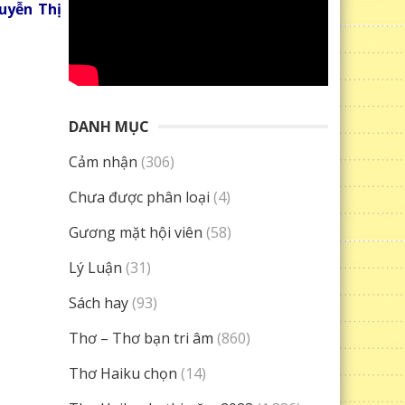
uyễn Thị
DANH MỤC
Cảm nhận
(306)
Chưa được phân loại
(4)
Gương mặt hội viên
(58)
Lý Luận
(31)
Sách hay
(93)
Thơ – Thơ bạn tri âm
(860)
Thơ Haiku chọn
(14)