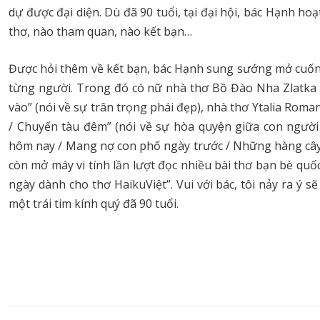
dự được đại diện. Dù đã 90 tuổi, tại đại hội, bác Hạnh h
thơ, nào tham quan, nào kết bạn…
Được hỏi thêm về kết bạn, bác Hạnh sung sướng mở cuốn ả
từng người. Trong đó có nữ nhà thơ Bồ Đào Nha Zlatka 
vào” (nói về sự trân trọng phái đẹp), nhà thơ Ytalia Rom
/ Chuyến tàu đêm” (nói về sự hòa quyện giữa con ngư
hôm nay / Mang nợ con phố ngày trước / Những hàng cây ki
còn mở máy vi tính lần lượt đọc nhiều bài thơ bạn bè quốc 
ngày dành cho thơ HaikuViệt”. Vui với bác, tôi nảy ra ý 
một trái tim kính quý đã 90 tuổi.