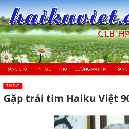
TRANG CHỦ
TIN TỨC
THƠ
GƯƠNG MẶT HV
TRANG
TIN TỨC
Gặp trái tim Haiku Việt 9