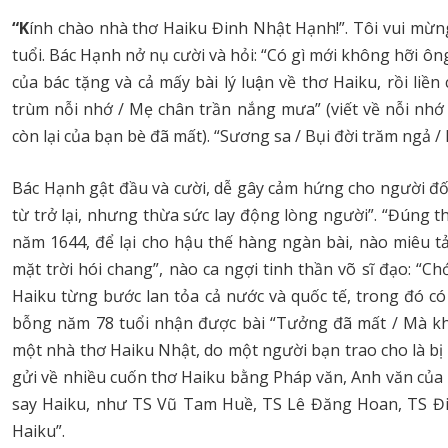
“
K
ính chào nhà thơ Haiku Đinh Nhật Hạnh!”. Tôi vui mừ
tuổi. Bác Hạnh nở nụ cười và hỏi: “Có gì mới không hỡi ôn
của bác tặng và cả mấy bài lý luận về thơ Haiku, rồi liê
trùm nỗi nhớ / Mẹ chân trần nắng mưa” (viết về nỗi nhớ m
còn lại của bạn bè đã mất). “Sương sa / Bụi đời trăm ngả / 
Bác Hạnh gật đầu và cười, dễ gây cảm hứng cho người đối t
từ trở lại, nhưng thừa sức lay động lòng người”. “Đúng t
năm 1644, để lại cho hậu thế hàng ngàn bài, nào miêu tả
mặt trời hói chang”, nào ca ngợi tinh thần võ sĩ đạo: 
Haiku từng bước lan tỏa cả nước và quốc tế, trong đó c
bỗng năm 78 tuổi nhận được bài “Tưởng đã mất / Mà kh
một nhà thơ Haiku Nhật, do một người bạn trao cho là bị 
gửi về nhiều cuốn thơ Haiku bằng Pháp văn, Anh văn của n
say Haiku, như TS Vũ Tam Huề, TS Lê Đăng Hoan, TS Đin
Haiku”.