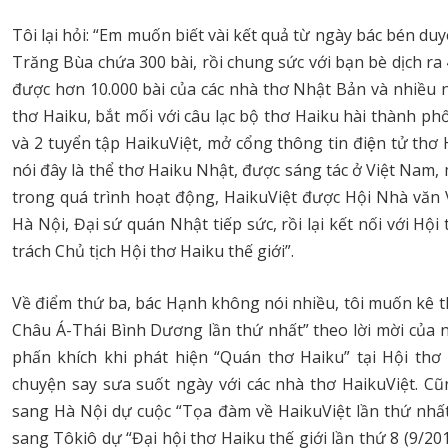
Tôi lại hỏi: “Em muốn biết vài kết quả từ ngày bác bén duyê
Trăng Bùa chứa 300 bài, rồi chung sức với bạn bè dịch 
được hơn 10.000 bài của các nhà thơ Nhật Bản và nhiều 
thơ Haiku, bắt mối với câu lạc bộ thơ Haiku hài thành ph
và 2 tuyển tập HaikuViệt, mở cổng thông tin điện tử thơ H
nói đây là thể thơ Haiku Nhật, được sáng tác ở Việt Nam, m
trong quá trình hoạt động, HaikuViệt được Hội Nhà văn 
Hà Nội, Đại sứ quán Nhật tiếp sức, rồi lại kết nối với Hội
trách Chủ tịch Hội thơ Haiku thế giới”.
Về điểm thứ ba, bác Hạnh không nói nhiều, tôi muốn kê
Châu Á-Thái Bình Dương lần thứ nhất” theo lời mời của 
phấn khích khi phát hiện “Quán thơ Haiku” tại Hội th
chuyện say sưa suốt ngày với các nhà thơ HaikuViệt. Cũ
sang Hà Nội dự cuộc “Tọa đàm về HaikuViệt lần thứ nhất 
sang Tôkiô dự “Đại hội thơ Haiku thế giới lần thứ 8 (9/2