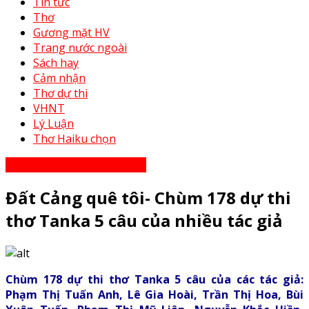
Tin tức
Thơ
Gương mặt HV
Trang nước ngoài
Sách hay
Cảm nhận
Thơ dự thi
VHNT
Lý Luận
Thơ Haiku chọn
Thơ Haiku dự thi năm 2023
Đất Cảng quê tôi- Chùm 178 dự thi
thơ Tanka 5 câu của nhiều tác giả
Chùm 178 dự thi thơ Tanka 5 câu của các tác giả:
Phạm Thị Tuấn Anh, Lê Gia Hoài, Trần Thị Hoa, Bùi