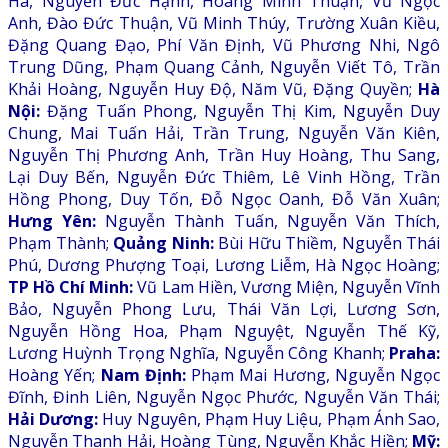
Hà, Nguyễn Đức Hạnh, Hoàng Minh Thuận, Vũ Ngọc
Anh, Đào Đức Thuận, Vũ Minh Thúy, Trường Xuân Kiều,
Đặng Quang Đạo, Phí Văn Định, Vũ Phương Nhi, Ngô
Trung Dũng, Phạm Quang Cảnh, Nguyễn Viết Tô, Trần
Khải Hoàng, Nguyễn Huy Độ, Năm Vũ, Đặng Quyền;
Hà
Nội:
Đặng Tuấn Phong, Nguyễn Thị Kim, Nguyễn Duy
Chung, Mai Tuấn Hải, Trần Trung, Nguyễn Văn Kiên,
Nguyễn Thị Phương Anh, Trần Huy Hoàng, Thu Sang,
Lại Duy Bến, Nguyễn Đức Thiêm, Lê Vinh Hồng, Trần
Hồng Phong, Duy Tốn, Đỗ Ngọc Oanh, Đỗ Văn Xuân;
Hưng Yên:
Nguyễn Thành Tuấn, Nguyễn Văn Thích,
Phạm Thành;
Quảng Ninh:
Bùi Hữu Thiềm, Nguyễn Thái
Phú, Dương Phượng Toại, Lương Liễm, Hà Ngọc Hoàng;
TP Hồ Chí Minh:
Vũ Lam Hiền, Vương Miện, Nguyễn Vĩnh
Bảo, Nguyễn Phong Lưu, Thái Văn Lợi, Lương Sơn,
Nguyễn Hồng Hoa, Phạm Nguyệt, Nguyễn Thế Kỹ,
Lương Huỳnh Trọng Nghĩa, Nguyễn Công Khanh;
Praha:
Hoàng Yến;
Nam Định:
Phạm Mai Hương, Nguyễn Ngọc
Đĩnh, Đinh Liên, Nguyễn Ngọc Phước, Nguyễn Văn Thái;
Hải Dương:
Huy Nguyên, Phạm Huy Liệu, Phạm Ánh Sao,
Nguyễn Thanh Hải, Hoàng Tùng, Nguyễn Khắc Hiền;
Mỹ: