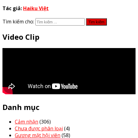
Tác giả:
Haiku Việt
Tìm kiếm cho:
Video Clip
Danh mục
Cảm nhận
(306)
Chưa được phân loại
(4)
Gương mặt hội viên
(58)