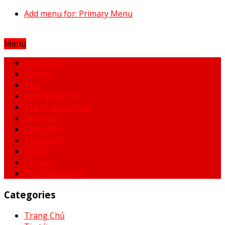
Add menu for: Primary Menu
Menu
Trang Chủ
Tin tức
Thơ
Gương mặt HV
Trang nước ngoài
Sách hay
Cảm nhận
Thơ dự thi
VHNT
Lý Luận
Thơ Haiku chọn
Categories
Trang Chủ