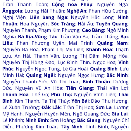
Trần Thanh Toàn;
Cộng hòa Pháp
: Nguyễn Nga;
Ănggola
: Lương Hải Thuận;
Nghệ An
: Phan Hữu Cường,
Nghị Viện;
Liên bang Nga
: Nguyễn Hắc Long;
Ninh
Thuận
: Hoa Nguyên;
Sóc Trăng
: Hải Âu;
Tuyên Quang
:
Nguyễn Thanh, Phạm Kim Phượng;
Cao Bằng
: Ngô Minh
Nghĩa;
Bà Rịa-Vũng Tàu
: Trần Văn Ba, Trần Thắng;
Bạc
Liêu
: Phan Phượng Uyên, Mai Trinh;
Quảng Nam
:
Nguyễn Bá Hòa, Phạm Thị Mỹ Liên;
Khánh Hòa
: Thạch
Lựu, An Hải, Thanh Vân, Lương Thị Đậm, Mộng Hòa,
Nguyễn Thị Hồng Đào, Lục Đình Thìn, Ngọc Hoa;
Vĩnh
Phúc
: Nguyễn Ngọc Tung, Lê Gia Hoài;
Quảng Bình
: Lưu
Minh Hải;
Quảng Ngãi
: Nguyễn Ngọc Hưng;
Bắc Ninh
:
Nguyễn Thanh Sơn, Vũ Thị Loan;
Bình Thuận
: Dương
Đức, Nguyễn Vũ An Hòa;
Tiền Giang
: Thái Văn Lợi;
Thanh Hóa
: Thế Gơ;
Phú Thọ:
Nguyễn Vĩnh Tiến;
Thái
Bình
: Kim Thanh, Tạ Thị Thủy;
Yên Bái
: Đào Thu Hương,
Lê Xuân Trường;
Đắk Lắk
: Trần Thị Hoa;
Sơn La
: Lương
Mỹ Hạnh, Nguyễn Huyền Mến, Ngô Quang Đức;
Gia Lai
:
Lê Khánh;
Ninh Bình
: Sơn Hoàng;
Bắc Giang
: Nguyễn Chí
Diễn, Phương Kim Tuân;
Tây Ninh
: Tịnh Bình, Nguyễn