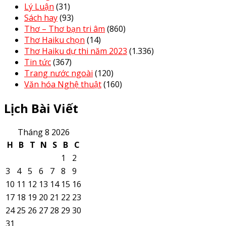
Lý Luận
(31)
Sách hay
(93)
Thơ – Thơ bạn tri âm
(860)
Thơ Haiku chọn
(14)
Thơ Haiku dự thi năm 2023
(1.336)
Tin tức
(367)
Trang nước ngoài
(120)
Văn hóa Nghệ thuật
(160)
Lịch Bài Viết
Tháng 8 2026
H
B
T
N
S
B
C
1
2
3
4
5
6
7
8
9
10
11
12
13
14
15
16
17
18
19
20
21
22
23
24
25
26
27
28
29
30
31