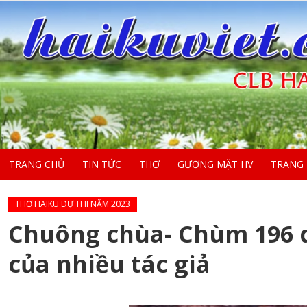
TRANG CHỦ
TIN TỨC
THƠ
GƯƠNG MẶT HV
TRANG
THƠ HAIKU DỰ THI NĂM 2023
Chuông chùa- Chùm 196 d
của nhiều tác giả