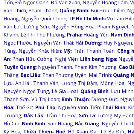
Tốn, Đỗ Ngọc Oanh, Đỗ Văn Xuân, Nguyễn Hoàng Lâm, V
Văn Thích, Phạm Thành;
Quảng Ninh:
Bùi Hữu Thiềm, Ng
Hoàng, Nguyễn Quốc Chính;
TP Hồ Chí Minh:
Vũ Lam Hiền
Văn Lợi, Lương Sơn, Nguyễn Hồng Hoa, Phạm Nguyệt, 
Khanh, Lê Thị Thu Phương;
Praha:
Hoàng Yến;
Nam Định
Ngọc Phước, Nguyễn Văn Thái;
Hải Dương:
Huy Nguyên, 
Tùng, Nguyễn Khắc Hiền;
Mỹ:
Trần Thanh Toàn;
Cộng 
An
: Phan Hữu Cường, Nghị Viện;
Liên bang Nga
: Nguyễ
Tuyên Quang
: Nguyễn Thanh, Phạm Kim Phượng;
Cao B
Thắng;
Bạc Liêu
: Phan Phượng Uyên, Mai Trinh;
Quảng 
Lựu, An Hải, Thanh Vân, Lương Thị Đậm, Mộng Hòa, Ng
Nguyễn Ngọc Tung, Lê Gia Hoài;
Quảng Bình
: Lưu Minh
Thanh Sơn, Vũ Thị Loan;
Bình Thuận
: Dương Đức, Nguy
Hóa
: Thế Gơ;
Phú Thọ:
Nguyễn Vĩnh Tiến;
Thái Bình
: K
Trường;
Đắk Lắk
: Trần Thị Hoa;
Sơn La
: Lương Mỹ Hạn
Hồ Cuc;
Ninh Bình
: Sơn Hoàng;
Bắc Giang
: Nguyễn Chí 
Kỳ Hoa;
Thừa Thiên- Huế
: Hồ Xuân Đài, Lê Bá Đức;
H