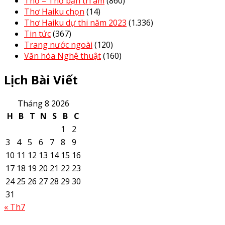
Thơ – Thơ bạn tri âm
(860)
Thơ Haiku chọn
(14)
Thơ Haiku dự thi năm 2023
(1.336)
Tin tức
(367)
Trang nước ngoài
(120)
Văn hóa Nghệ thuật
(160)
Lịch Bài Viết
Tháng 8 2026
H
B
T
N
S
B
C
1
2
3
4
5
6
7
8
9
10
11
12
13
14
15
16
17
18
19
20
21
22
23
24
25
26
27
28
29
30
31
« Th7