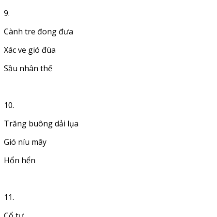
9.
Cành tre đong đưa
Xác ve gió đùa
Sầu nhân thế
10.
Trăng buông dải lụa
Gió níu mây
Hổn hển
11.
Cổ tự