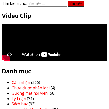
Tìm kiếm cho:
Video Clip
Danh mục
Cảm nhận
(306)
Chưa được phân loại
(4)
Gương mặt hội viên
(58)
Lý Luận
(31)
Sách hay
(93)