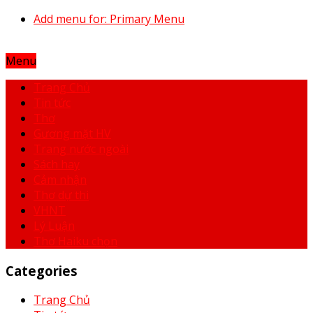
Add menu for: Primary Menu
Menu
Trang Chủ
Tin tức
Thơ
Gương mặt HV
Trang nước ngoài
Sách hay
Cảm nhận
Thơ dự thi
VHNT
Lý Luận
Thơ Haiku chọn
Categories
Trang Chủ