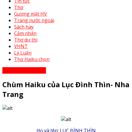
Tin tức
Thơ
Gương mặt HV
Trang nước ngoài
Sách hay
Cảm nhận
Thơ dự thi
VHNT
Lý Luận
Thơ Haiku chọn
Gương mặt hội viên
Chùm Haiku của Lục Đình Thìn- Nha
Trang
Họ và tên: LỤC ĐÌNH THÌN