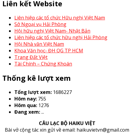
Liên kết Website
Liên hiệp các tổ chức Hữu nghị Việt Nam
Sở Ngoại vụ Hải Phòng
Hội hữu nghị Việt Nam- Nhật Bản
Liên hiệp các tổ chức hữu nghị Hải Phòng
Hội Nhà văn Việt Nam
Khoa Văn học- ĐH QG TP HCM
Trang Đất Việt
Tài Chính – Chứng Khoán
Thống kê lượt xem
Tổng lượt xem:
1686227
Hôm nay:
755
Hôm qua:
1276
Đang xem:
...
CÂU LẠC BỘ HAIKU VIỆT
Bài vở cộng tác xin gửi về email: haikuvietvn@gmail.com