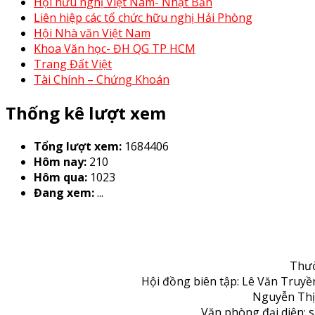
Hội hữu nghị Việt Nam- Nhật Bản
Liên hiệp các tổ chức hữu nghị Hải Phòng
Hội Nhà văn Việt Nam
Khoa Văn học- ĐH QG TP HCM
Trang Đất Việt
Tài Chính – Chứng Khoán
Thống kê lượt xem
Tổng lượt xem:
1684406
Hôm nay:
210
Hôm qua:
1023
Đang xem:
...
Thườ
Hội đồng biên tập: Lê Văn Truy
Nguyễn Thị
Văn phòng đại diện: 