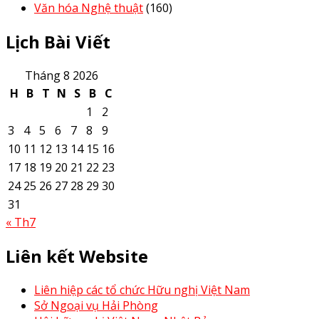
Văn hóa Nghệ thuật
(160)
Lịch Bài Viết
Tháng 8 2026
H
B
T
N
S
B
C
1
2
3
4
5
6
7
8
9
10
11
12
13
14
15
16
17
18
19
20
21
22
23
24
25
26
27
28
29
30
31
« Th7
Liên kết Website
Liên hiệp các tổ chức Hữu nghị Việt Nam
Sở Ngoại vụ Hải Phòng