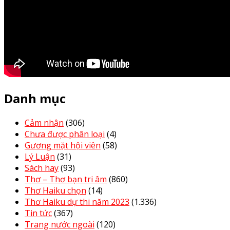
Danh mục
Cảm nhận
(306)
Chưa được phân loại
(4)
Gương mặt hội viên
(58)
Lý Luận
(31)
Sách hay
(93)
Thơ – Thơ bạn tri âm
(860)
Thơ Haiku chọn
(14)
Thơ Haiku dự thi năm 2023
(1.336)
Tin tức
(367)
Trang nước ngoài
(120)