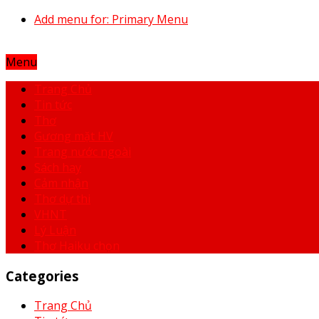
Add menu for: Primary Menu
Menu
Trang Chủ
Tin tức
Thơ
Gương mặt HV
Trang nước ngoài
Sách hay
Cảm nhận
Thơ dự thi
VHNT
Lý Luận
Thơ Haiku chọn
Categories
Trang Chủ