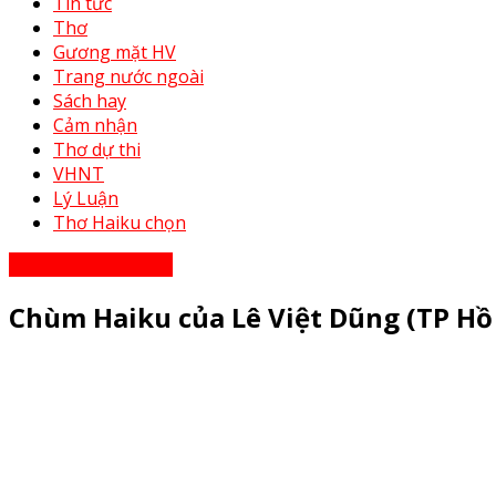
Tin tức
Thơ
Gương mặt HV
Trang nước ngoài
Sách hay
Cảm nhận
Thơ dự thi
VHNT
Lý Luận
Thơ Haiku chọn
Gương mặt hội viên
Chùm Haiku của Lê Việt Dũng (TP Hồ