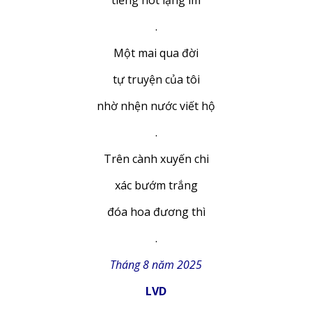
tiếng hót lặng im
.
Một mai qua đời
tự truyện của tôi
nhờ nhện nước viết hộ
.
Trên cành xuyến chi
xác bướm trắng
đóa hoa đương thì
.
Tháng 8 năm 2025
LVD