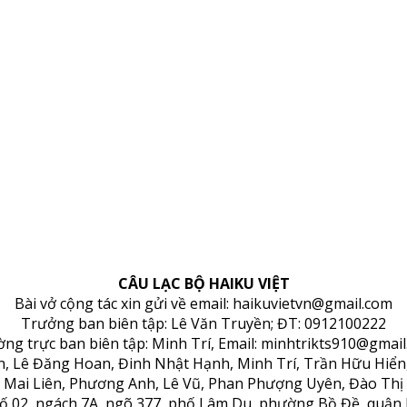
CÂU LẠC BỘ HAIKU VIỆT
Bài vở cộng tác xin gửi về email: haikuvietvn@gmail.com
Trưởng ban biên tập: Lê Văn Truyền; ĐT: 0912100222
ng trực ban biên tập: Minh Trí, Email: minhtrikts910@gmail
ền, Lê Đăng Hoan, Đinh Nhật Hạnh, Minh Trí, Trần Hữu Hiể
 Mai Liên, Phương Anh, Lê Vũ, Phan Phượng Uyên, Đào Thị
số 02, ngách 7A, ngõ 377, phố Lâm Du, phường Bồ Đề, quận 