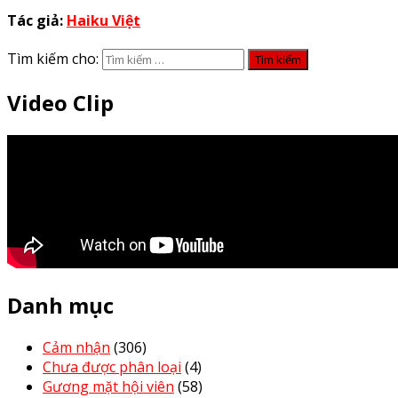
Tác giả:
Haiku Việt
Tìm kiếm cho:
Video Clip
Danh mục
Cảm nhận
(306)
Chưa được phân loại
(4)
Gương mặt hội viên
(58)