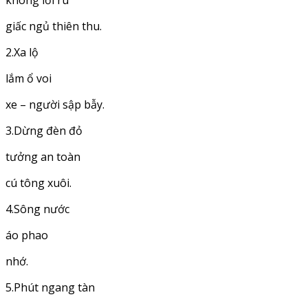
không lời ru
giấc ngủ thiên thu.
2.Xa lộ
lắm ổ voi
xe – người sập bẫy.
3.Dừng đèn đỏ
tưởng an toàn
cú tông xuôi.
4.Sông nước
áo phao
nhớ.
5.Phút ngang tàn