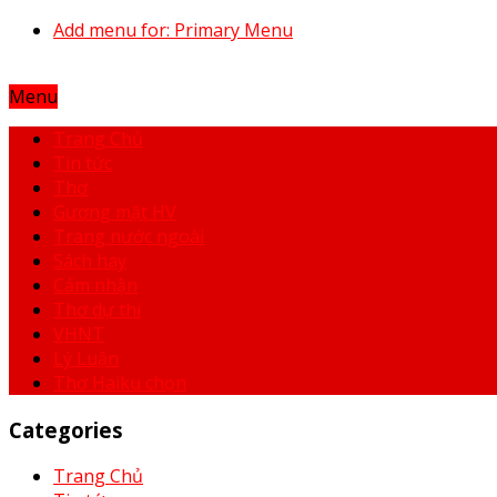
Add menu for: Primary Menu
Menu
Trang Chủ
Tin tức
Thơ
Gương mặt HV
Trang nước ngoài
Sách hay
Cảm nhận
Thơ dự thi
VHNT
Lý Luận
Thơ Haiku chọn
Categories
Trang Chủ