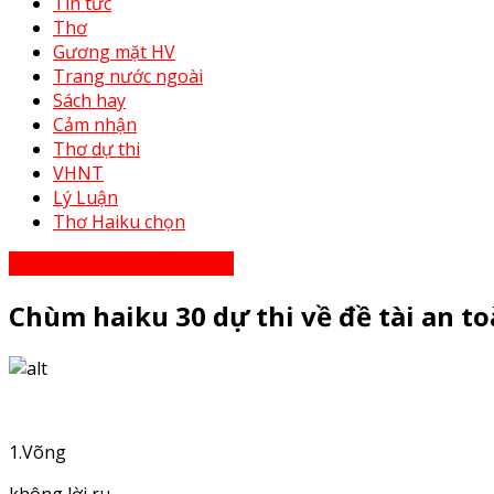
Tin tức
Thơ
Gương mặt HV
Trang nước ngoài
Sách hay
Cảm nhận
Thơ dự thi
VHNT
Lý Luận
Thơ Haiku chọn
Thơ Haiku dự thi năm 2023
Chùm haiku 30 dự thi về đề tài an 
1.Võng