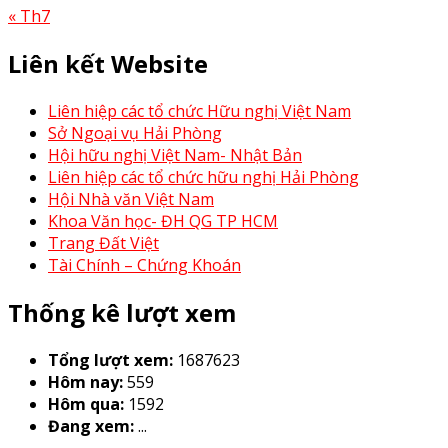
« Th7
Liên kết Website
Liên hiệp các tổ chức Hữu nghị Việt Nam
Sở Ngoại vụ Hải Phòng
Hội hữu nghị Việt Nam- Nhật Bản
Liên hiệp các tổ chức hữu nghị Hải Phòng
Hội Nhà văn Việt Nam
Khoa Văn học- ĐH QG TP HCM
Trang Đất Việt
Tài Chính – Chứng Khoán
Thống kê lượt xem
Tổng lượt xem:
1687623
Hôm nay:
559
Hôm qua:
1592
Đang xem:
...