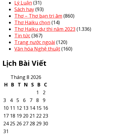
Lý Luận
(31)
Sách hay
(93)
Thơ – Thơ bạn tri âm
(860)
Thơ Haiku chọn
(14)
Thơ Haiku dự thi năm 2023
(1.336)
Tin tức
(367)
Trang nước ngoài
(120)
Văn hóa Nghệ thuật
(160)
Lịch Bài Viết
Tháng 8 2026
H
B
T
N
S
B
C
1
2
3
4
5
6
7
8
9
10
11
12
13
14
15
16
17
18
19
20
21
22
23
24
25
26
27
28
29
30
31