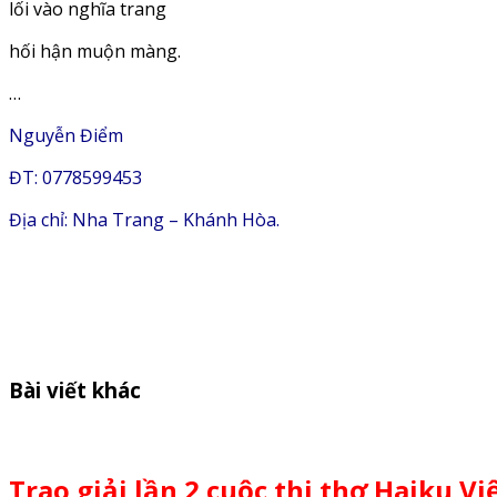
lối vào nghĩa trang
hối hận muộn màng.
…
Nguyễn Điểm
ĐT: 0778599453
Địa chỉ: Nha Trang – Khánh Hòa.
Bài viết khác
Trao giải lần 2 cuộc thi thơ Haiku V