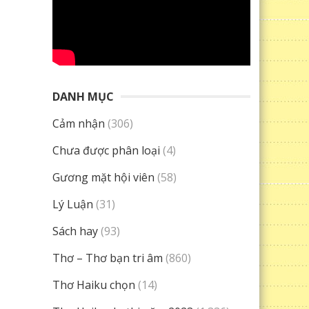
DANH MỤC
Cảm nhận
(306)
Chưa được phân loại
(4)
Gương mặt hội viên
(58)
Lý Luận
(31)
Sách hay
(93)
Thơ – Thơ bạn tri âm
(860)
Thơ Haiku chọn
(14)