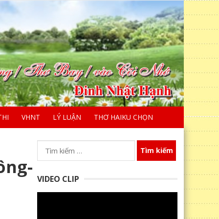
THI
VHNT
LÝ LUẬN
THƠ HAIKU CHỌN
Tìm
kiếm
ông-
cho:
VIDEO CLIP