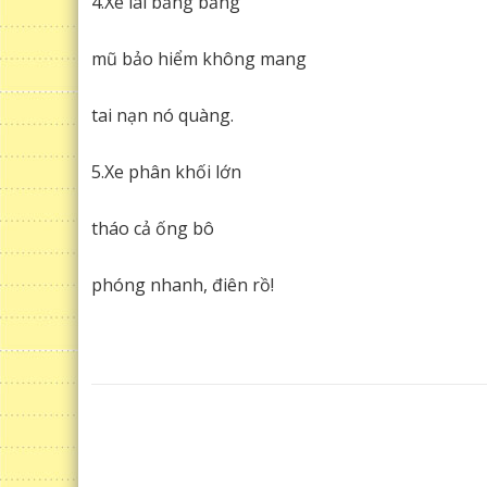
4.Xe lái băng băng
mũ bảo hiểm không mang
tai nạn nó quàng.
5.Xe phân khối lớn
tháo cả ống bô
phóng nhanh, điên rồ!