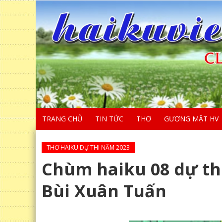
TRANG CHỦ
TIN TỨC
THƠ
GƯƠNG MẶT HV
THƠ HAIKU DỰ THI NĂM 2023
Chùm haiku 08 dự thi
Bùi Xuân Tuấn