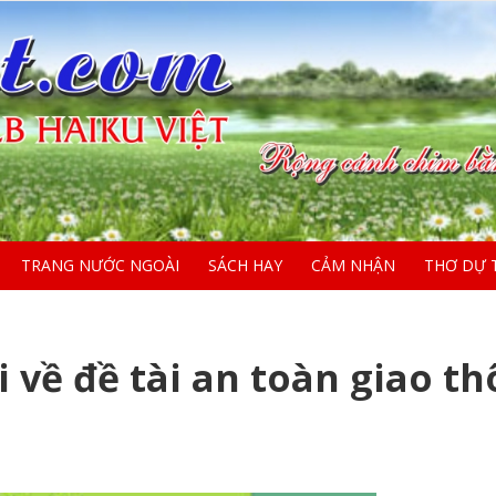
TRANG NƯỚC NGOÀI
SÁCH HAY
CẢM NHẬN
THƠ DỰ 
 về đề tài an toàn giao th