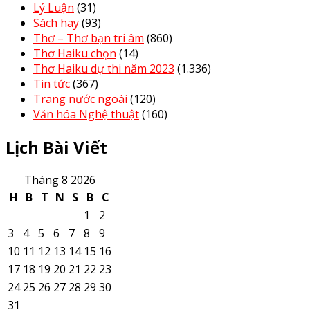
Lý Luận
(31)
Sách hay
(93)
Thơ – Thơ bạn tri âm
(860)
Thơ Haiku chọn
(14)
Thơ Haiku dự thi năm 2023
(1.336)
Tin tức
(367)
Trang nước ngoài
(120)
Văn hóa Nghệ thuật
(160)
Lịch Bài Viết
Tháng 8 2026
H
B
T
N
S
B
C
1
2
3
4
5
6
7
8
9
10
11
12
13
14
15
16
17
18
19
20
21
22
23
24
25
26
27
28
29
30
31