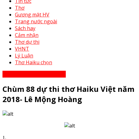
Tin tức
Thơ
Gương mặt HV
Trang nước ngoài
Sách hay
Cảm nhận
Thơ dự thi
VHNT
Lý Luận
Thơ Haiku chọn
Thơ Haiku dự thi năm 2023
Chùm 88 dự thi thơ Haiku Việt năm
2018- Lê Mộng Hoàng
1.