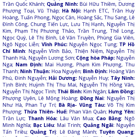
Trần Quốc Khánh;
Quảng Ninh:
Bùi Hữu Thiềm, Dương
Phượng Toại, Vũ Tháp;
Hà Nội:
Hạnh ETC, Trần Huy
Hoàng, Tuấn Phong, Ngọc Căn, Hoàng Sắc, Thu Sang, Lê
Đình Công, Chung Tiến Lực, Lưu Thị Hạnh, Nguyễn Thị
Kim, Phạm Thị Phương Thảo, Trần Trung, Thế Long,
Ngọc Quý, Lê Thị Bình, Lê Văn Truyền, Phùng Gia Viên,
Ngô Ngọc Liễn;
Vĩnh Phúc:
Nguyễn Ngọc Tung;
TP Hồ
Chí Minh
: Nguyễn Vĩnh Bảo, Thiện Niệm, Nguyễn Thị
Thanh Hà, Nguyễn Lương Sơn;
Cộng hòa Pháp:
Nguyễn
Nga;
Nam Định:
Mai Hương, Phạm Kim Phượng, Thu
Thanh;
Ninh Thuận:
Hoa Nguyên;
Bình Định:
Hoàng Văn
Phú, Đinh Nguyễn;
Hải Dương:
Nguyễn Huy;
Tây Ninh:
Tịnh Bình; Huỳnh Thị Thu Mai, Nguyễn Thị Hồng Vân,
Nguyễn Thị Ngọc Tình;
Thái Bình:
Kim Ngân;
Lâm Đồng:
Phượng Uyên, Lê Mộng Hoàng;
Đồng Nai
: Nguyễn Thị
Như Hà, Phan Tự Trí;
Bà Rịa- Vũng Tàu:
Võ Thị Kim
Phượng;
Thừa Thiên- Huế:
Phan Văn Quân;
Hưng Yên:
Trần Lực;
Thanh Hóa:
Lâu Văn Mua;
Cao Bằng
: Ngô
Minh Nghĩa;
Bạc Liêu
: Mai Trinh;
Quảng Ngãi
: Nguyễn
Tấn Triều;
Quảng Trị
: Lê Đăng Mành;
Tuyên Quang
: