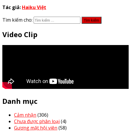
Tác giả:
Haiku Việt
Tìm kiếm cho:
Video Clip
Danh mục
Cảm nhận
(306)
Chưa được phân loại
(4)
Gương mặt hội viên
(58)