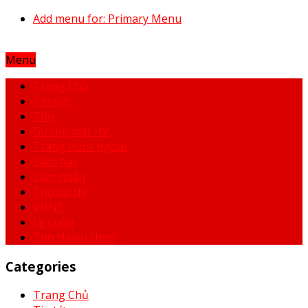
Add menu for: Primary Menu
Menu
Trang Chủ
Tin tức
Thơ
Gương mặt HV
Trang nước ngoài
Sách hay
Cảm nhận
Thơ dự thi
VHNT
Lý Luận
Thơ Haiku chọn
Categories
Trang Chủ