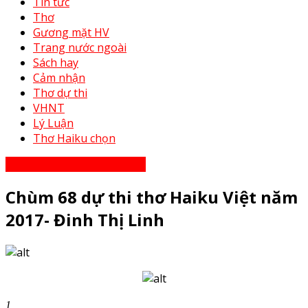
Tin tức
Thơ
Gương mặt HV
Trang nước ngoài
Sách hay
Cảm nhận
Thơ dự thi
VHNT
Lý Luận
Thơ Haiku chọn
Thơ Haiku dự thi năm 2023
Chùm 68 dự thi thơ Haiku Việt năm
2017- Đinh Thị Linh
1