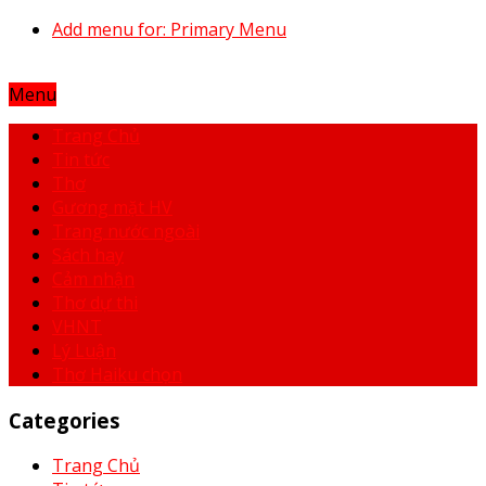
Add menu for: Primary Menu
Menu
Trang Chủ
Tin tức
Thơ
Gương mặt HV
Trang nước ngoài
Sách hay
Cảm nhận
Thơ dự thi
VHNT
Lý Luận
Thơ Haiku chọn
Categories
Trang Chủ