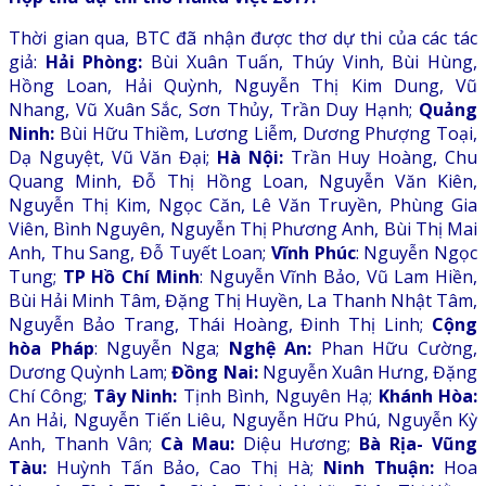
Thời gian qua, BTC đã nhận được thơ dự thi của các tác
giả:
Hải Phòng:
Bùi Xuân Tuấn, Thúy Vinh, Bùi Hùng,
Hồng Loan, Hải Quỳnh, Nguyễn Thị Kim Dung, Vũ
Nhang, Vũ Xuân Sắc, Sơn Thủy, Trần Duy Hạnh;
Quảng
Ninh:
Bùi Hữu Thiềm, Lương Liễm, Dương Phượng Toại,
Dạ Nguyệt, Vũ Văn Đại;
Hà Nội:
Trần Huy Hoàng, Chu
Quang Minh, Đỗ Thị Hồng Loan, Nguyễn Văn Kiên,
Nguyễn Thị Kim, Ngọc Căn, Lê Văn Truyền, Phùng Gia
Viên, Bình Nguyên, Nguyễn Thị Phương Anh, Bùi Thị Mai
Anh, Thu Sang, Đỗ Tuyết Loan;
Vĩnh Phúc
: Nguyễn Ngọc
Tung;
TP Hồ Chí Minh
: Nguyễn Vĩnh Bảo, Vũ Lam Hiền,
Bùi Hải Minh Tâm, Đặng Thị Huyền, La Thanh Nhật Tâm,
Nguyễn Bảo Trang, Thái Hoàng, Đinh Thị Linh;
Cộng
hòa Pháp
: Nguyễn Nga;
Nghệ An:
Phan Hữu Cường,
Dương Quỳnh Lam;
Đồng Nai:
Nguyễn Xuân Hưng, Đặng
Chí Công;
Tây Ninh:
Tịnh Bình, Nguyên Hạ;
Khánh Hòa:
An Hải, Nguyễn Tiến Liêu, Nguyễn Hữu Phú, Nguyễn Kỳ
Anh, Thanh Vân;
Cà Mau:
Diệu Hương;
Bà Rịa- Vũng
Tàu:
Huỳnh Tấn Bảo, Cao Thị Hà;
Ninh Thuận:
Hoa