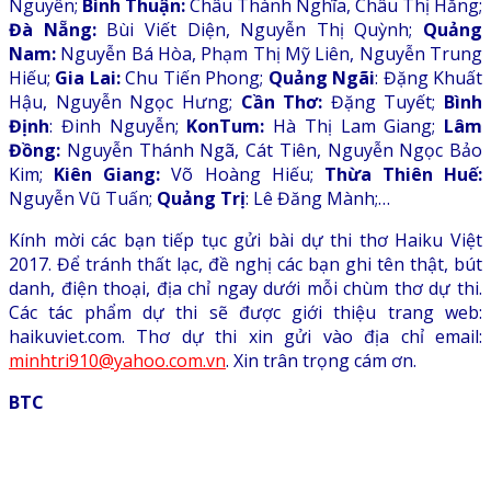
Nguyên;
Bình Thuận:
Châu Thành Nghĩa, Châu Thị Hằng;
Đà Nẵng:
Bùi Viết Diện, Nguyễn Thị Quỳnh;
Quảng
Nam:
Nguyễn Bá Hòa, Phạm Thị Mỹ Liên, Nguyễn Trung
Hiếu;
Gia Lai:
Chu Tiến Phong;
Quảng Ngãi
: Đặng Khuất
Hậu, Nguyễn Ngọc Hưng;
Cần Thơ:
Đặng Tuyết;
Bình
Định
: Đinh Nguyễn;
KonTum:
Hà Thị Lam Giang;
Lâm
Đồng:
Nguyễn Thánh Ngã, Cát Tiên, Nguyễn Ngọc Bảo
Kim;
Kiên Giang:
Võ Hoàng Hiếu;
Thừa Thiên Huế:
Nguyễn Vũ Tuấn;
Quảng Trị
: Lê Đăng Mành;…
Kính mời các bạn tiếp tục gửi bài dự thi thơ Haiku Việt
2017. Để tránh thất lạc, đề nghị các bạn ghi tên thật, bút
danh, điện thoại, địa chỉ ngay dưới mỗi chùm thơ dự thi.
Các tác phẩm dự thi sẽ được giới thiệu trang web:
haikuviet.com. Thơ dự thi xin gửi vào địa chỉ email:
minhtri910@yahoo.com.vn
. Xin trân trọng cám ơn.
BTC