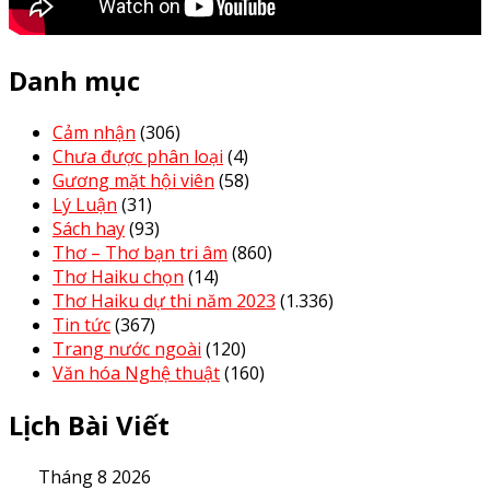
Danh mục
Cảm nhận
(306)
Chưa được phân loại
(4)
Gương mặt hội viên
(58)
Lý Luận
(31)
Sách hay
(93)
Thơ – Thơ bạn tri âm
(860)
Thơ Haiku chọn
(14)
Thơ Haiku dự thi năm 2023
(1.336)
Tin tức
(367)
Trang nước ngoài
(120)
Văn hóa Nghệ thuật
(160)
Lịch Bài Viết
Tháng 8 2026