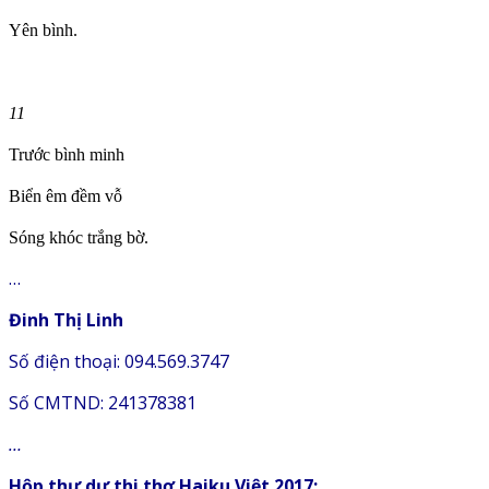
Yên bình.
11
Trước bình minh
Biển êm đềm vỗ
Sóng khóc trắng bờ.
…
Đinh Thị Linh
Số điện thoại: 094.569.3747
Số CMTND: 241378381
…
Hộp thư dự thi thơ Haiku Việt 2017: