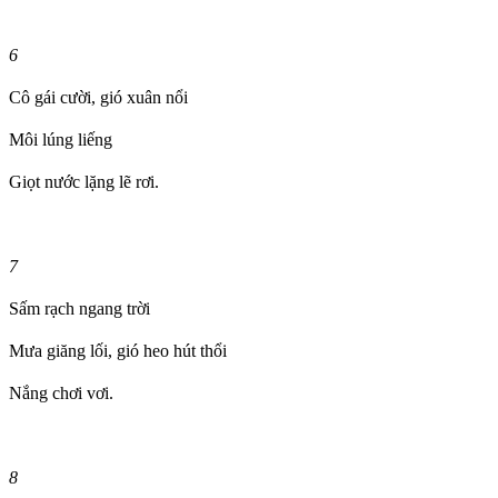
6
Cô gái cười, gió xuân nổi
Môi lúng liếng
Giọt nước lặng lẽ rơi.
7
Sấm rạch ngang trời
Mưa giăng lối, gió heo hút thổi
Nắng chơi vơi.
8