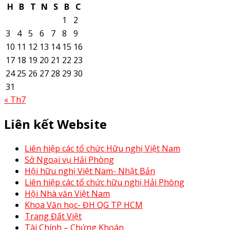
H
B
T
N
S
B
C
1
2
3
4
5
6
7
8
9
10
11
12
13
14
15
16
17
18
19
20
21
22
23
24
25
26
27
28
29
30
31
« Th7
Liên kết Website
Liên hiệp các tổ chức Hữu nghị Việt Nam
Sở Ngoại vụ Hải Phòng
Hội hữu nghị Việt Nam- Nhật Bản
Liên hiệp các tổ chức hữu nghị Hải Phòng
Hội Nhà văn Việt Nam
Khoa Văn học- ĐH QG TP HCM
Trang Đất Việt
Tài Chính – Chứng Khoán