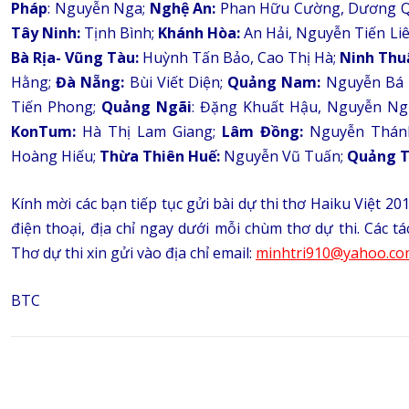
Pháp
: Nguyễn Nga;
Nghệ An:
Phan Hữu Cường, Dương 
Tây Ninh:
Tịnh Bình;
Khánh Hòa:
An Hải, Nguyễn Tiến Li
Bà Rịa- Vũng Tàu:
Huỳnh Tấn Bảo, Cao Thị Hà;
Ninh Thu
Hằng;
Đà Nẵng:
Bùi Viết Diện;
Quảng Nam:
Nguyễn Bá H
Tiến Phong;
Quảng Ngãi
: Đặng Khuất Hậu, Nguyễn N
KonTum:
Hà Thị Lam Giang;
Lâm Đồng:
Nguyễn Thánh
Hoàng Hiếu;
Thừa Thiên Huế:
Nguyễn Vũ Tuấn;
Quảng T
Kính mời các bạn tiếp tục gửi bài dự thi thơ Haiku Việt 201
điện thoại, địa chỉ ngay dưới mỗi chùm thơ dự thi. Các t
Thơ dự thi xin gửi vào địa chỉ email:
minhtri910@yahoo.co
BTC