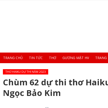
TRANG CHỦ
TIN TỨC
THƠ
GƯƠNG MẶT HV
TRANG
THƠ HAIKU DỰ THI NĂM 2023
Chùm 62 dự thi thơ Haik
Ngọc Bảo Kim