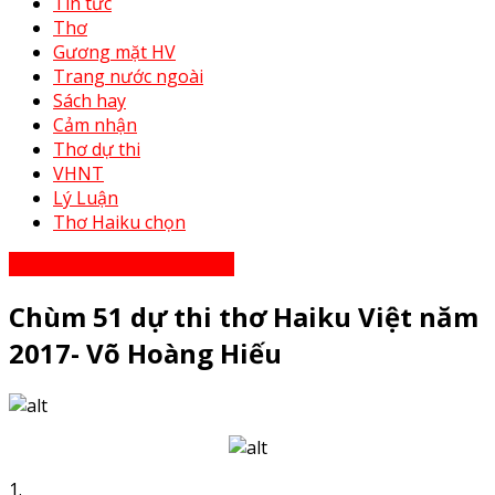
Tin tức
Thơ
Gương mặt HV
Trang nước ngoài
Sách hay
Cảm nhận
Thơ dự thi
VHNT
Lý Luận
Thơ Haiku chọn
Thơ Haiku dự thi năm 2023
Chùm 51 dự thi thơ Haiku Việt năm
2017- Võ Hoàng Hiếu
1.