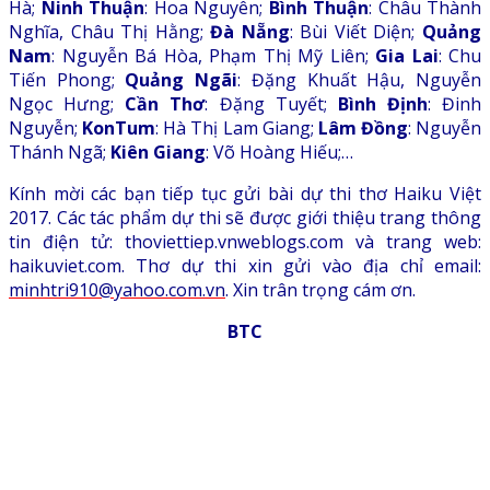
Hà;
Ninh Thuận
: Hoa Nguyên;
Bình Thuận
: Châu Thành
Nghĩa, Châu Thị Hằng;
Đà Nẵng
: Bùi Viết Diện;
Quảng
Nam
: Nguyễn Bá Hòa, Phạm Thị Mỹ Liên;
Gia Lai
: Chu
Tiến Phong;
Quảng Ngãi
: Đặng Khuất Hậu, Nguyễn
Ngọc Hưng;
Cần Thơ
: Đặng Tuyết;
Bình Định
: Đinh
Nguyễn;
KonTum
: Hà Thị Lam Giang;
Lâm Đồng
: Nguyễn
Thánh Ngã;
Kiên Giang
: Võ Hoàng Hiếu;…
Kính mời các bạn tiếp tục gửi bài dự thi thơ Haiku Việt
2017. Các tác phẩm dự thi sẽ được giới thiệu trang thông
tin điện tử: thoviettiep.vnweblogs.com và trang web:
haikuviet.com. Thơ dự thi xin gửi vào địa chỉ email:
minhtri910@yahoo.com.vn
. Xin trân trọng cám ơn.
BTC