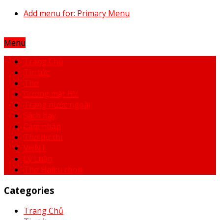
Add menu for: Primary Menu
Menu
Trang Chủ
Tin tức
Thơ
Gương mặt HV
Trang nước ngoài
Sách hay
Cảm nhận
Thơ dự thi
VHNT
Lý Luận
Thơ Haiku chọn
Categories
Trang Chủ