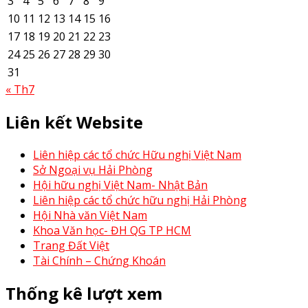
3
4
5
6
7
8
9
10
11
12
13
14
15
16
17
18
19
20
21
22
23
24
25
26
27
28
29
30
31
« Th7
Liên kết Website
Liên hiệp các tổ chức Hữu nghị Việt Nam
Sở Ngoại vụ Hải Phòng
Hội hữu nghị Việt Nam- Nhật Bản
Liên hiệp các tổ chức hữu nghị Hải Phòng
Hội Nhà văn Việt Nam
Khoa Văn học- ĐH QG TP HCM
Trang Đất Việt
Tài Chính – Chứng Khoán
Thống kê lượt xem