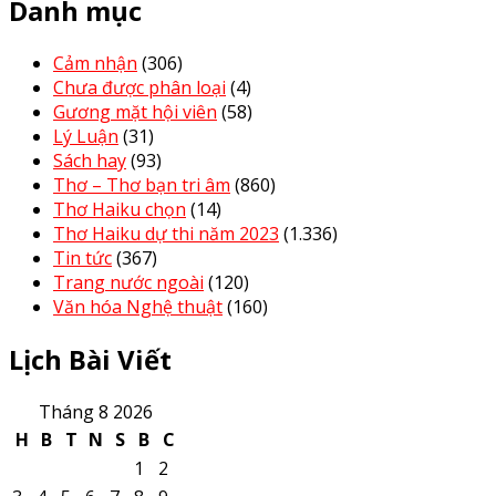
Danh mục
Cảm nhận
(306)
Chưa được phân loại
(4)
Gương mặt hội viên
(58)
Lý Luận
(31)
Sách hay
(93)
Thơ – Thơ bạn tri âm
(860)
Thơ Haiku chọn
(14)
Thơ Haiku dự thi năm 2023
(1.336)
Tin tức
(367)
Trang nước ngoài
(120)
Văn hóa Nghệ thuật
(160)
Lịch Bài Viết
Tháng 8 2026
H
B
T
N
S
B
C
1
2