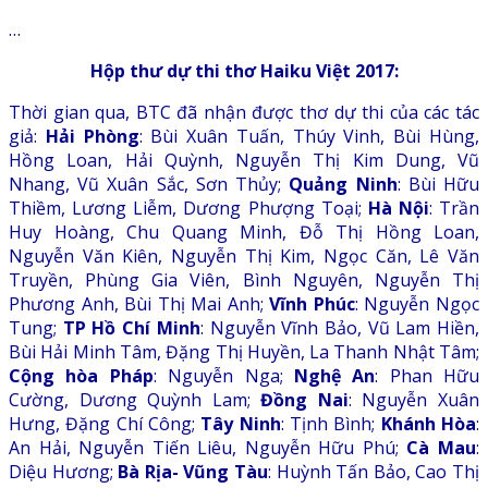
…
Hộp thư dự thi thơ Haiku Việt 2017:
Thời gian qua, BTC đã nhận được thơ dự thi của các tác
giả:
Hải Phòng
: Bùi Xuân Tuấn, Thúy Vinh, Bùi Hùng,
Hồng Loan, Hải Quỳnh, Nguyễn Thị Kim Dung, Vũ
Nhang, Vũ Xuân Sắc, Sơn Thủy;
Quảng Ninh
: Bùi Hữu
Thiềm, Lương Liễm, Dương Phượng Toại;
Hà Nội
: Trần
Huy Hoàng, Chu Quang Minh, Đỗ Thị Hồng Loan,
Nguyễn Văn Kiên, Nguyễn Thị Kim, Ngọc Căn, Lê Văn
Truyền, Phùng Gia Viên, Bình Nguyên, Nguyễn Thị
Phương Anh, Bùi Thị Mai Anh;
Vĩnh Phúc
: Nguyễn Ngọc
Tung;
TP Hồ Chí Minh
: Nguyễn Vĩnh Bảo, Vũ Lam Hiền,
Bùi Hải Minh Tâm, Đặng Thị Huyền, La Thanh Nhật Tâm;
Cộng hòa Pháp
: Nguyễn Nga;
Nghệ An
: Phan Hữu
Cường, Dương Quỳnh Lam;
Đồng Nai
: Nguyễn Xuân
Hưng, Đặng Chí Công;
Tây Ninh
: Tịnh Bình;
Khánh Hòa
:
An Hải, Nguyễn Tiến Liêu, Nguyễn Hữu Phú;
Cà Mau
:
Diệu Hương;
Bà Rịa- Vũng Tàu
: Huỳnh Tấn Bảo, Cao Thị