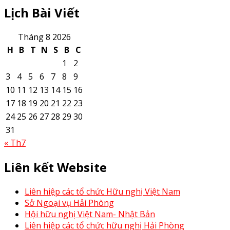
Lịch Bài Viết
Tháng 8 2026
H
B
T
N
S
B
C
1
2
3
4
5
6
7
8
9
10
11
12
13
14
15
16
17
18
19
20
21
22
23
24
25
26
27
28
29
30
31
« Th7
Liên kết Website
Liên hiệp các tổ chức Hữu nghị Việt Nam
Sở Ngoại vụ Hải Phòng
Hội hữu nghị Việt Nam- Nhật Bản
Liên hiệp các tổ chức hữu nghị Hải Phòng