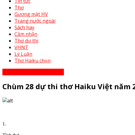
Tin tức
Thơ
Gương mặt HV
Trang nước ngoài
Sách hay
Cảm nhận
Thơ dự thi
VHNT
Lý Luận
Thơ Haiku chọn
Thơ Haiku dự thi năm 2023
Chùm 28 dự thi thơ Haiku Việt năm 
1.