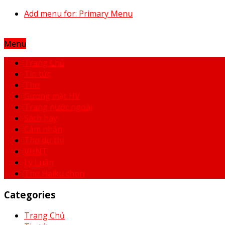
Add menu for: Primary Menu
Menu
Trang Chủ
Tin tức
Thơ
Gương mặt HV
Trang nước ngoài
Sách hay
Cảm nhận
Thơ dự thi
VHNT
Lý Luận
Thơ Haiku chọn
Categories
Trang Chủ