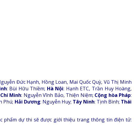
 Nguyễn Đức Hạnh, Hồng Loan, Mai Quốc Quỳ, Vũ Thị Minh
inh
: Bùi Hữu Thiềm;
Hà Nội
: Hạnh ETC, Trần Huy Hoàng,
 Chí Minh
: Nguyễn Vĩnh Bảo, Thiện Niệm;
Cộng hòa Pháp
:
n Phú;
Hải Dương
: Nguyễn Huy;
Tây Ninh
: Tịnh Bình;
Thái
ác phẩm dự thi sẽ được giới thiệu trang thông tin điện tử: