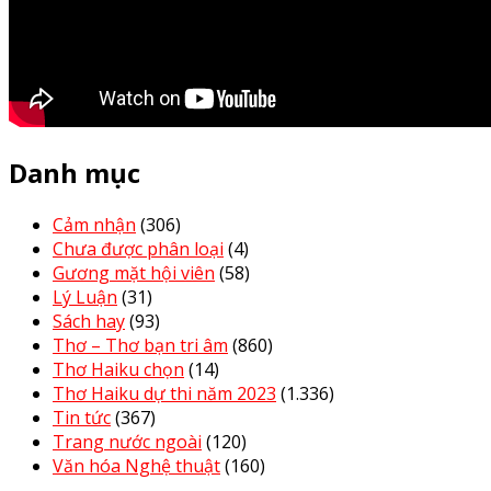
Danh mục
Cảm nhận
(306)
Chưa được phân loại
(4)
Gương mặt hội viên
(58)
Lý Luận
(31)
Sách hay
(93)
Thơ – Thơ bạn tri âm
(860)
Thơ Haiku chọn
(14)
Thơ Haiku dự thi năm 2023
(1.336)
Tin tức
(367)
Trang nước ngoài
(120)
Văn hóa Nghệ thuật
(160)