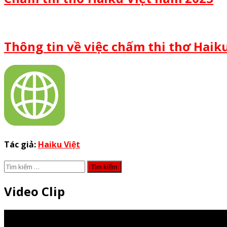
Thông tin về việc chấm thi thơ Haik
Tác giả:
Haiku Việt
Tìm
kiếm
cho:
Video Clip