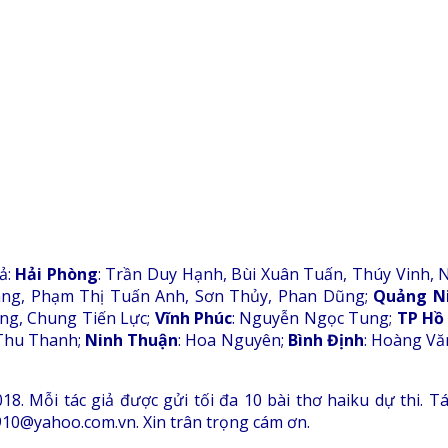
ả:
Hải Phòng
: Trần Duy Hạnh, Bùi Xuân Tuấn, Thúy Vinh,
ng, Phạm Thị Tuấn Anh, Sơn Thủy, Phan Dũng;
Quảng N
ng, Chung Tiến Lực;
Vĩnh Phúc
: Nguyễn Ngọc Tung;
TP Hồ
Thu Thanh;
Ninh Thuận
: Hoa Nguyên;
Bình Định
: Hoàng Vă
018. Mỗi tác giả được gửi tối đa 10 bài thơ haiku dự thi. T
ri910@yahoo.com.vn. Xin trân trọng cám ơn.