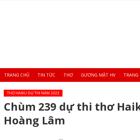
TRANG CHỦ
TIN TỨC
THƠ
GƯƠNG MẶT HV
TRANG
THƠ HAIKU DỰ THI NĂM 2023
Chùm 239 dự thi thơ Hai
Hoàng Lâm