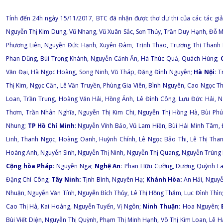
Tính đến 24h ngày 15/11/2017, BTC đã nhận được thơ dự thi của các tác gi
Nguyễn Thị Kim Dung, Vũ Nhang, Vũ Xuân Sắc, Sơn Thủy, Trần Duy Hạnh, Đỗ M
Phương Liên, Nguyễn Đức Hạnh, Xuyên Đàm, Trịnh Thao, Trương Thị Thanh
Phan Dũng, Bùi Trọng Khánh, Nguyễn Cảnh Ân, Hà Thúc Quả, Quách Hùng;
Văn Đại, Hà Ngọc Hoàng, Song Ninh, Vũ Tháp, Đặng Đình Nguyễn;
Hà Nội:
Tr
Thị Kim, Ngọc Căn, Lê Văn Truyền, Phùng Gia Viên, Bình Nguyên, Cao Ngọc T
Loan, Trần Trung, Hoàng Văn Hải, Hồng Ánh, Lê Đình Công, Lưu Đức Hải, 
Thơm, Trần Nhân Nghĩa, Nguyễn Thị Kim Chi, Nguyễn Thị Hồng Hà, Bùi Ph
Nhung;
TP Hồ Chí Minh
: Nguyễn Vĩnh Bảo, Vũ Lam Hiền, Bùi Hải Minh Tâm,
Linh, Thanh Ngọc, Hoàng Oanh, Huỳnh Chính, Lê Ngọc Bảo Thi, Lê Thị Tha
Hoàng Anh, Nguyễn Sinh, Nguyễn Thị Ninh, Nguyễn Thị Quang, Nguyễn Trùng
Cộng hòa Pháp
: Nguyễn Nga;
Nghệ An:
Phan Hữu Cường, Dương Quỳnh Lam
Đặng Chí Công;
Tây Ninh:
Tịnh Bình, Nguyên Hạ;
Khánh Hòa:
An Hải, Nguyễ
Nhuận, Nguyễn Văn Tính, Nguyễn Bích Thủy, Lê Thị Hồng Thắm, Lục Đình Thìn
Cao Thị Hà, Kai Hoàng, Nguyễn Tuyển, Vị Ngôn;
Ninh Thuận:
Hoa Nguyên;
Bùi Viết Diện, Nguyễn Thị Quỳnh, Phạm Thị Minh Hạnh, Võ Thị Kim Loan, Lê H