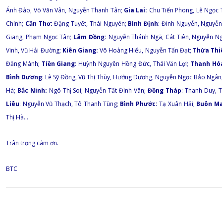
Ánh Đào, Võ Văn Vân, Nguyễn Thanh Tân;
Gia Lai:
Chu Tiến Phong, Lê Ngọc
Chính;
Cần Thơ:
Đặng Tuyết, Thái Nguyên;
Bình Định
: Đinh Nguyễn, Nguyễn
Giang, Phạm Ngọc Tân;
Lâm Đồng:
Nguyễn Thánh Ngã, Cát Tiên, Nguyễn Ng
Vinh, Vũ Hải Đường;
Kiên Giang:
Võ Hoàng Hiếu, Nguyễn Tấn Đạt;
Thừa Thi
Đăng Mành;
Tiền Giang
: Huỳnh Nguyên Hồng Đức, Thái Văn Lợi;
Thanh Hó
Bình Dương
: Lê Sỹ Đồng, Vũ Thị Thùy, Hướng Dương, Nguyễn Ngọc Bảo Ngân
Hà;
Bắc Ninh:
Ngô Thị Soi; Nguyễn Tất Đình Vân;
Đồng Tháp
: Thanh Duy, 
Liêu
: Nguyễn Vũ Thạch, Tô Thanh Tùng;
Bình Phước:
Tạ Xuân Hải;
Buôn Ma
Thị Hà…
Trân trọng cám ơn.
BTC