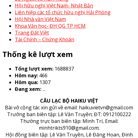
Hội hữu nghị Việt Nam- Nhật Bản
Liên hiệp các tổ chức hữu nghị Hải Phòng
Hội Nhà văn Việt Nam
Khoa Văn học- ĐH QG TP HCM
Trang Đất Việt
Tài Chính – Chứng Khoán
Thống kê lượt xem
Tổng lượt xem:
1688837
Hôm nay:
466
Hôm qua:
1307
Đang xem:
...
CÂU LẠC BỘ HAIKU VIỆT
Bài vở cộng tác xin gửi về email: haikuvietvn@gmail.com
Trưởng ban biên tập: Lê Văn Truyền; ĐT: 0912100222
Thường trực ban biên tập: Minh Trí, Email:
minhtrikts910@gmail.com;
Hội đồng biên tập: Lê Văn Truyền, Lê Đăng Hoan, Đinh