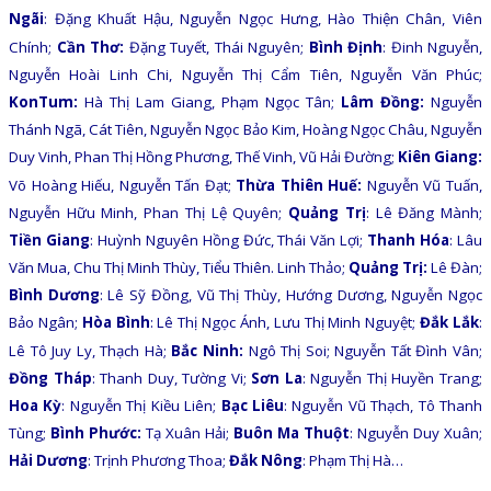
Ngãi
: Đặng Khuất Hậu, Nguyễn Ngọc Hưng, Hào Thiện Chân, Viên
Chính;
Cần Thơ:
Đặng Tuyết, Thái Nguyên;
Bình Định
: Đinh Nguyễn,
Nguyễn Hoài Linh Chi, Nguyễn Thị Cẩm Tiên, Nguyễn Văn Phúc;
KonTum:
Hà Thị Lam Giang, Phạm Ngọc Tân;
Lâm Đồng:
Nguyễn
Thánh Ngã, Cát Tiên, Nguyễn Ngọc Bảo Kim, Hoàng Ngọc Châu, Nguyễn
Duy Vinh, Phan Thị Hồng Phương, Thế Vinh, Vũ Hải Đường;
Kiên Giang:
Võ Hoàng Hiếu, Nguyễn Tấn Đạt;
Thừa Thiên Huế:
Nguyễn Vũ Tuấn,
Nguyễn Hữu Minh, Phan Thị Lệ Quyên;
Quảng Trị
: Lê Đăng Mành;
Tiền Giang
: Huỳnh Nguyên Hồng Đức, Thái Văn Lợi;
Thanh Hóa
: Lâu
Văn Mua, Chu Thị Minh Thùy, Tiểu Thiên. Linh Thảo;
Quảng Trị:
Lê Đàn;
Bình Dương
: Lê Sỹ Đồng, Vũ Thị Thùy, Hướng Dương, Nguyễn Ngọc
Bảo Ngân;
Hòa Bình
: Lê Thị Ngọc Ánh, Lưu Thị Minh Nguyệt;
Đắk Lắk
:
Lê Tô Juy Ly, Thạch Hà;
Bắc Ninh:
Ngô Thị Soi; Nguyễn Tất Đình Vân;
Đồng Tháp
: Thanh Duy, Tường Vi;
Sơn La
: Nguyễn Thị Huyền Trang;
Hoa Kỳ
: Nguyễn Thị Kiều Liên;
Bạc Liêu
: Nguyễn Vũ Thạch, Tô Thanh
Tùng;
Bình Phước:
Tạ Xuân Hải;
Buôn Ma Thuột
: Nguyễn Duy Xuân;
Hải Dương
: Trịnh Phương Thoa;
Đắk Nông
: Phạm Thị Hà…