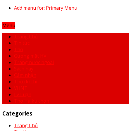
Add menu for: Primary Menu
Menu
Trang Chủ
Tin tức
Thơ
Gương mặt HV
Trang nước ngoài
Sách hay
Cảm nhận
Thơ dự thi
VHNT
Lý Luận
Thơ Haiku chọn
Categories
Trang Chủ