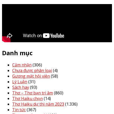
Danh mục
Cảm nhận
(306)
Chưa được phân loại
(4)
Gương mặt hội viên
(58)
Lý Luận
(31)
Sách hay
(93)
Thơ – Thơ bạn tri âm
(860)
Thơ Haiku chọn
(14)
Thơ Haiku dự thi năm 2023
(1.336)
Tin tức
(367)