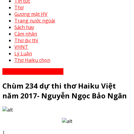
Tin tức
Thơ
Gương mặt HV
Trang nước ngoài
Sách hay
Cảm nhận
Thơ dự thi
VHNT
Lý Luận
Thơ Haiku chọn
Thơ Haiku dự thi năm 2023
Chùm 234 dự thi thơ Haiku Việt
năm 2017- Nguyễn Ngọc Bảo Ngân
1