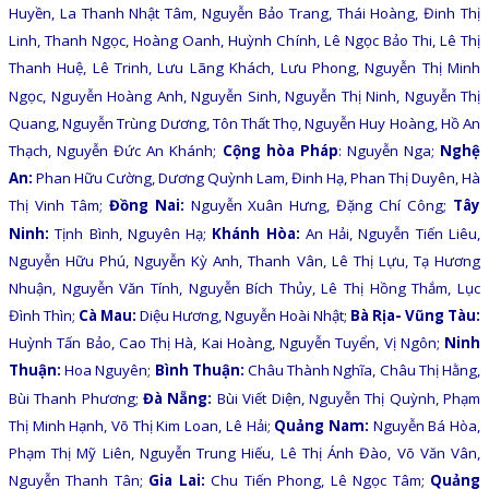
Huyền, La Thanh Nhật Tâm, Nguyễn Bảo Trang, Thái Hoàng, Đinh Thị
Linh, Thanh Ngọc, Hoàng Oanh, Huỳnh Chính, Lê Ngọc Bảo Thi, Lê Thị
Thanh Huệ, Lê Trinh, Lưu Lãng Khách, Lưu Phong, Nguyễn Thị Minh
Ngọc, Nguyễn Hoàng Anh, Nguyễn Sinh, Nguyễn Thị Ninh, Nguyễn Thị
Quang, Nguyễn Trùng Dương, Tôn Thất Thọ, Nguyễn Huy Hoàng, Hồ An
Thạch, Nguyễn Đức An Khánh;
Cộng hòa Pháp
: Nguyễn Nga;
Nghệ
An:
Phan Hữu Cường, Dương Quỳnh Lam, Đinh Hạ, Phan Thị Duyên, Hà
Thị Vinh Tâm;
Đồng Nai:
Nguyễn Xuân Hưng, Đặng Chí Công;
Tây
Ninh:
Tịnh Bình, Nguyên Hạ;
Khánh Hòa:
An Hải, Nguyễn Tiến Liêu,
Nguyễn Hữu Phú, Nguyễn Kỳ Anh, Thanh Vân, Lê Thị Lựu, Tạ Hương
Nhuận, Nguyễn Văn Tính, Nguyễn Bích Thủy, Lê Thị Hồng Thắm, Lục
Đình Thìn;
Cà Mau:
Diệu Hương, Nguyễn Hoài Nhật;
Bà Rịa- Vũng Tàu:
Huỳnh Tấn Bảo, Cao Thị Hà, Kai Hoàng, Nguyễn Tuyển, Vị Ngôn;
Ninh
Thuận:
Hoa Nguyên;
Bình Thuận:
Châu Thành Nghĩa, Châu Thị Hằng,
Bùi Thanh Phương;
Đà Nẵng:
Bùi Viết Diện, Nguyễn Thị Quỳnh, Phạm
Thị Minh Hạnh, Võ Thị Kim Loan, Lê Hải;
Quảng Nam:
Nguyễn Bá Hòa,
Phạm Thị Mỹ Liên, Nguyễn Trung Hiếu, Lê Thị Ánh Đào, Võ Văn Vân,
Nguyễn Thanh Tân;
Gia Lai:
Chu Tiến Phong, Lê Ngọc Tâm;
Quảng