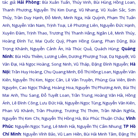
tác giả:
Hải Phòng:
Bùi Xuân Tuấn, Thúy Vinh, Bùi Hùng, Hồng Loan,
Thanh Phương, Nguyễn Thị Kim Dung, Vũ Nhang, Vũ Xuân Sắc, Sơn
Thủy, Trần Duy Hạnh, Đỗ Minh, Minh Nga, Hải Quỳnh, Phạm Thị Tuấn
Anh, Nguyễn Văn Nam, Trịnh Toại, Lê Phương Liên, Nguyễn Đức Hạnh,
Xuyên Đàm, Trịnh Thao, Trương Thị Thanh Hằng, Ngân Lê, Minh Thúy,
Hoàng Đình Tư, Mai Quốc Quỳ, Phạm Hồng Giang, Phan Dũng, Bùi
Trọng Khánh, Nguyễn Cảnh Ân, Hà Thúc Quả, Quách Hùng;
Quảng
Ninh:
Bùi Hữu Thiềm, Lương Liễm, Dương Phượng Toại, Dạ Nguyệt, Vũ
Văn Đại, Hà Ngọc Hoàng, Song Ninh, Vũ Tháp, Đặng Đình Nguyễn;
Hà
Nội:
Trần Huy Hoàng, Chu Quang Minh, Đỗ Thị Hồng Loan, Nguyễn Văn
Kiên, Nguyễn Thị Kim, Ngọc Căn, Lê Văn Truyền, Phùng Gia Viên, Bình
Nguyên, Cao Ngọc Thắng, Hoàng Hoa, Nguyễn Thị Phương Anh, Bùi Thị
Mai Anh, Thu Sang, Đỗ Tuyết Loan, Trần Trung, Hoàng Văn Hải, Hồng
Ánh, Lê Đình Công, Lưu Đức Hải, Nguyễn Ngọc Tùng, Nguyễn Văn Kiên,
Phan Vũ Khánh, Trần Phương, Trương Thị Thơm, Trần Nhân Nghĩa,
Nguyễn Thị Kim Chi, Nguyễn Thị Hồng Hà, Bùi Phúc Thuận Châu;
Vĩnh
Phúc
: Nguyễn Ngọc Tung, Lê Minh Hải, Nguyễn Thị Cẩm Nhung;
TP Hồ
Chí Minh
: Nguyễn Vĩnh Bảo, Vũ Lam Hiền, Bùi Hải Minh Tâm, Đặng Thị