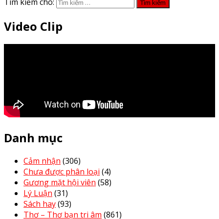
Tìm kiếm cho:
Video Clip
Danh mục
Cảm nhận
(306)
Chưa được phân loại
(4)
Gương mặt hội viên
(58)
Lý Luận
(31)
Sách hay
(93)
Thơ – Thơ bạn tri âm
(861)