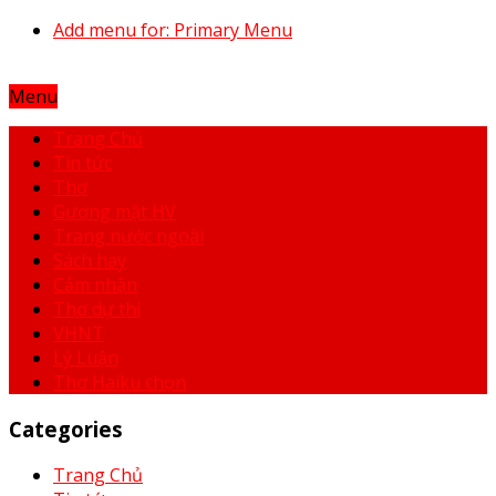
Add menu for: Primary Menu
Menu
Trang Chủ
Tin tức
Thơ
Gương mặt HV
Trang nước ngoài
Sách hay
Cảm nhận
Thơ dự thi
VHNT
Lý Luận
Thơ Haiku chọn
Categories
Trang Chủ