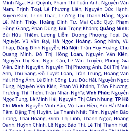
Minh Nga, Hải Quỳnh, Phạm Thị Tuấn Anh, Nguyễn Văn
Nam, Trịnh Toại, Lê Phương Liên, Nguyễn Đức Hạnh,
Xuyên Đàm, Trịnh Thao, Trương Thị Thanh Hằng, Ngân
Lê, Minh Thúy, Hoàng Đình Tư, Mai Quốc Quỳ, Phạm
Hồng Giang, Phan Dũng, Bùi Trọng Khánh;
Quảng Ninh:
Bùi Hữu Thiềm, Lương Liễm, Dương Phượng Toại, Dạ
Nguyệt, Vũ Văn Đại, Hà Ngọc Hoàng, Song Ninh, Vũ
Tháp, Đặng Đình Nguyễn;
Hà Nội:
Trần Huy Hoàng, Chu
Quang Minh, Đỗ Thị Hồng Loan, Nguyễn Văn Kiên,
Nguyễn Thị Kim, Ngọc Căn, Lê Văn Truyền, Phùng Gia
Viên, Bình Nguyên, Nguyễn Thị Phương Anh, Bùi Thị Mai
Anh, Thu Sang, Đỗ Tuyết Loan, Trần Trung, Hoàng Văn
Hải, Hồng Ánh, Lê Đình Công, Lưu Đức Hải, Nguyễn Ngọc
Tùng, Nguyễn Văn Kiên, Phan Vũ Khánh, Trần Phương,
Trương Thị Thơm, Trần Nhân Nghĩa;
Vĩnh Phúc
: Nguyễn
Ngọc Tung, Lê Minh Hải, Nguyễn Thị Cẩm Nhung;
TP Hồ
Chí Minh
: Nguyễn Vĩnh Bảo, Vũ Lam Hiền, Bùi Hải Minh
Tâm, Đặng Thị Huyền, La Thanh Nhật Tâm, Nguyễn Bảo
Trang, Thái Hoàng, Đinh Thị Linh, Thanh Ngọc, Hoàng
Oanh, Huỳnh Chính, Lê Ngọc Bảo Thi, Lê Thị Thanh Huệ,