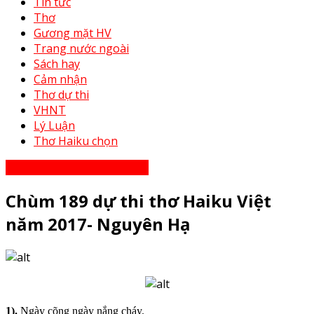
Tin tức
Thơ
Gương mặt HV
Trang nước ngoài
Sách hay
Cảm nhận
Thơ dự thi
VHNT
Lý Luận
Thơ Haiku chọn
Thơ Haiku dự thi năm 2023
Chùm 189 dự thi thơ Haiku Việt
năm 2017- Nguyên Hạ
1).
Ngày cõng ngày nắng cháy.