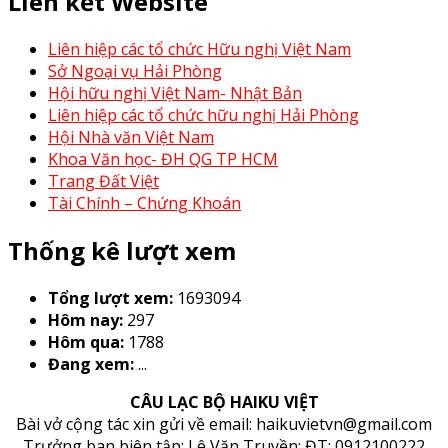
Liên kết Website
Liên hiệp các tổ chức Hữu nghị Việt Nam
Sở Ngoại vụ Hải Phòng
Hội hữu nghị Việt Nam- Nhật Bản
Liên hiệp các tổ chức hữu nghị Hải Phòng
Hội Nhà văn Việt Nam
Khoa Văn học- ĐH QG TP HCM
Trang Đất Việt
Tài Chính – Chứng Khoán
Thống kê lượt xem
Tổng lượt xem:
1693094
Hôm nay:
297
Hôm qua:
1788
Đang xem:
...
CÂU LẠC BỘ HAIKU VIỆT
Bài vở cộng tác xin gửi về email: haikuvietvn@gmail.com
Trưởng ban biên tập: Lê Văn Truyền; ĐT: 0912100222