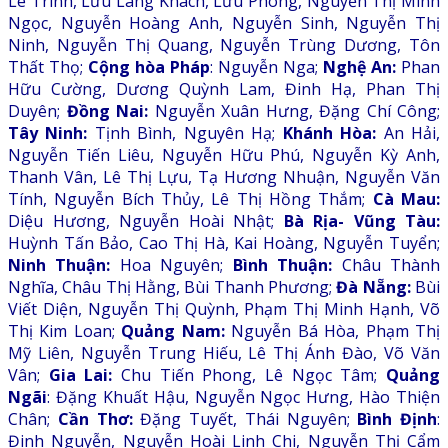
Lê Trinh, Lưu Lãng Khách, Lưu Phong, Nguyễn Thị Minh
Ngọc, Nguyễn Hoàng Anh, Nguyễn Sinh, Nguyễn Thị
Ninh, Nguyễn Thị Quang, Nguyễn Trùng Dương, Tôn
Thất Thọ;
Cộng hòa Pháp
: Nguyễn Nga;
Nghệ An:
Phan
Hữu Cường, Dương Quỳnh Lam, Đinh Hạ, Phan Thị
Duyên;
Đồng Nai:
Nguyễn Xuân Hưng, Đặng Chí Công;
Tây Ninh:
Tịnh Bình, Nguyên Hạ;
Khánh Hòa:
An Hải,
Nguyễn Tiến Liêu, Nguyễn Hữu Phú, Nguyễn Kỳ Anh,
Thanh Vân, Lê Thị Lựu, Tạ Hương Nhuận, Nguyễn Văn
Tính, Nguyễn Bích Thủy, Lê Thị Hồng Thắm;
Cà Mau:
Diệu Hương, Nguyễn Hoài Nhật;
Bà Rịa- Vũng Tàu:
Huỳnh Tấn Bảo, Cao Thị Hà, Kai Hoàng, Nguyễn Tuyển;
Ninh Thuận:
Hoa Nguyên;
Bình Thuận:
Châu Thành
Nghĩa, Châu Thị Hằng, Bùi Thanh Phương;
Đà Nẵng:
Bùi
Viết Diện, Nguyễn Thị Quỳnh, Phạm Thị Minh Hạnh, Võ
Thị Kim Loan;
Quảng Nam:
Nguyễn Bá Hòa, Phạm Thị
Mỹ Liên, Nguyễn Trung Hiếu, Lê Thị Ánh Đào, Võ Văn
Vân;
Gia Lai:
Chu Tiến Phong, Lê Ngọc Tâm;
Quảng
Ngãi
: Đặng Khuất Hậu, Nguyễn Ngọc Hưng, Hào Thiện
Chân;
Cần Thơ:
Đặng Tuyết, Thái Nguyên;
Bình Định
:
Đinh Nguyễn, Nguyễn Hoài Linh Chi, Nguyễn Thị Cẩm