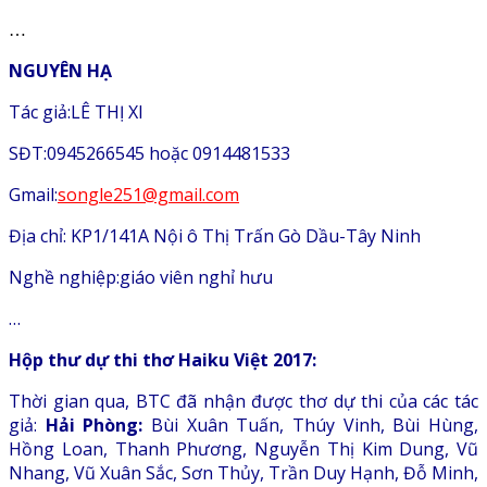
…
NGUYÊN HẠ
Tác giả:LÊ THỊ XI
SĐT:0945266545 hoặc 0914481533
Gmail:
songle251@gmail.com
Địa chỉ: KP1/141A Nội ô Thị Trấn Gò Dầu-Tây Ninh
Nghề nghiệp:giáo viên nghỉ hưu
…
Hộp thư dự thi thơ Haiku Việt 2017:
Thời gian qua, BTC đã nhận được thơ dự thi của các tác
giả:
Hải Phòng:
Bùi Xuân Tuấn, Thúy Vinh, Bùi Hùng,
Hồng Loan, Thanh Phương, Nguyễn Thị Kim Dung, Vũ
Nhang, Vũ Xuân Sắc, Sơn Thủy, Trần Duy Hạnh, Đỗ Minh,