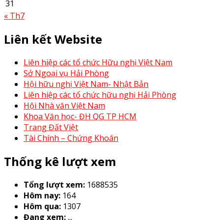
31
« Th7
Liên kết Website
Liên hiệp các tổ chức Hữu nghị Việt Nam
Sở Ngoại vụ Hải Phòng
Hội hữu nghị Việt Nam- Nhật Bản
Liên hiệp các tổ chức hữu nghị Hải Phòng
Hội Nhà văn Việt Nam
Khoa Văn học- ĐH QG TP HCM
Trang Đất Việt
Tài Chính – Chứng Khoán
Thống kê lượt xem
Tổng lượt xem:
1688535
Hôm nay:
164
Hôm qua:
1307
Đang xem:
...