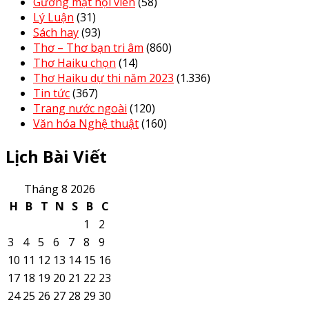
Gương mặt hội viên
(58)
Lý Luận
(31)
Sách hay
(93)
Thơ – Thơ bạn tri âm
(860)
Thơ Haiku chọn
(14)
Thơ Haiku dự thi năm 2023
(1.336)
Tin tức
(367)
Trang nước ngoài
(120)
Văn hóa Nghệ thuật
(160)
Lịch Bài Viết
Tháng 8 2026
H
B
T
N
S
B
C
1
2
3
4
5
6
7
8
9
10
11
12
13
14
15
16
17
18
19
20
21
22
23
24
25
26
27
28
29
30