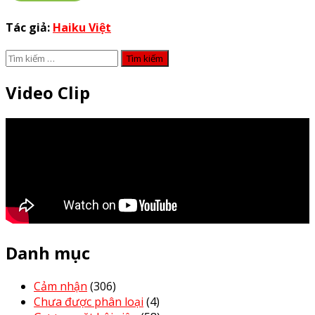
Tác giả:
Haiku Việt
Tìm
kiếm
cho:
Video Clip
Danh mục
Cảm nhận
(306)
Chưa được phân loại
(4)