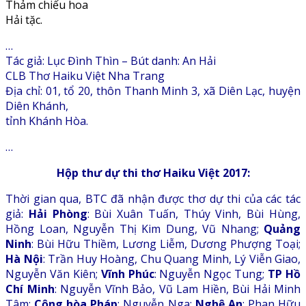
Thảm chiếu hoa
Hải tặc.
…
Tác giả: Lục Đình Thìn – Bút danh: An Hải
CLB Thơ Haiku Việt Nha Trang
Địa chỉ: 01, tổ 20, thôn Thanh Minh 3, xã Diên Lạc, huyện
Diên Khánh,
tỉnh Khánh Hòa.
…
Hộp thư dự thi thơ Haiku Việt 2017:
Thời gian qua, BTC đã nhận được thơ dự thi của các tác
giả:
Hải Phòng
: Bùi Xuân Tuấn, Thúy Vinh, Bùi Hùng,
Hồng Loan, Nguyễn Thị Kim Dung, Vũ Nhang;
Quảng
Ninh
: Bùi Hữu Thiềm, Lương Liễm, Dương Phượng Toại;
Hà Nội
: Trần Huy Hoàng, Chu Quang Minh, Lý Viễn Giao,
Nguyễn Văn Kiên;
Vĩnh Phúc
: Nguyễn Ngọc Tung;
TP Hồ
Chí Minh
: Nguyễn Vĩnh Bảo, Vũ Lam Hiền, Bùi Hải Minh
Tâm;
Cộng hòa Pháp
: Nguyễn Nga;
Nghệ An
: Phan Hữu