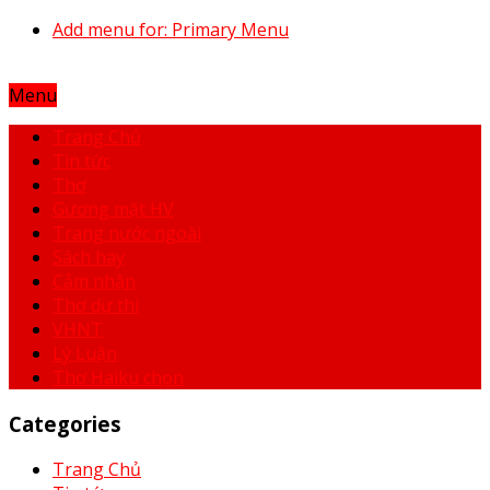
Add menu for: Primary Menu
Menu
Trang Chủ
Tin tức
Thơ
Gương mặt HV
Trang nước ngoài
Sách hay
Cảm nhận
Thơ dự thi
VHNT
Lý Luận
Thơ Haiku chọn
Categories
Trang Chủ