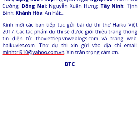
Cường;
Đồng Nai
: Nguyễn Xuân Hưng;
Tây Ninh
: Tịnh
Bình;
Khánh Hòa
: An Hải;…
Kính mời các bạn tiếp tục gửi bài dự thi thơ Haiku Việt
2017. Các tác phẩm dự thi sẽ được giới thiệu trang thông
tin điện tử: thoviettiep.vnweblogs.com và trang web:
haikuviet.com. Thơ dự thi xin gửi vào địa chỉ email:
minhtri910@yahoo.com.vn
. Xin trân trọng cám ơn.
BTC