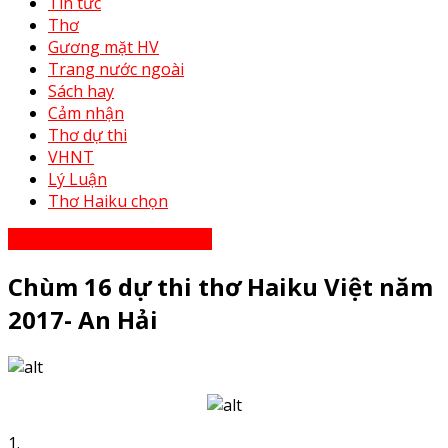
Tin tức
Thơ
Gương mặt HV
Trang nước ngoài
Sách hay
Cảm nhận
Thơ dự thi
VHNT
Lý Luận
Thơ Haiku chọn
Thơ Haiku dự thi năm 2023
Chùm 16 dự thi thơ Haiku Việt năm
2017- An Hải
1.