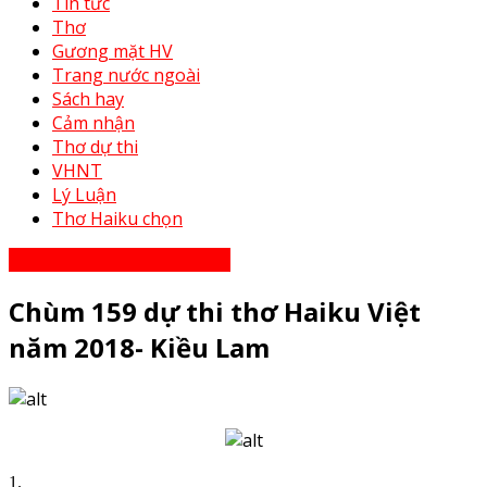
Tin tức
Thơ
Gương mặt HV
Trang nước ngoài
Sách hay
Cảm nhận
Thơ dự thi
VHNT
Lý Luận
Thơ Haiku chọn
Thơ Haiku dự thi năm 2023
Chùm 159 dự thi thơ Haiku Việt
năm 2018- Kiều Lam
1.