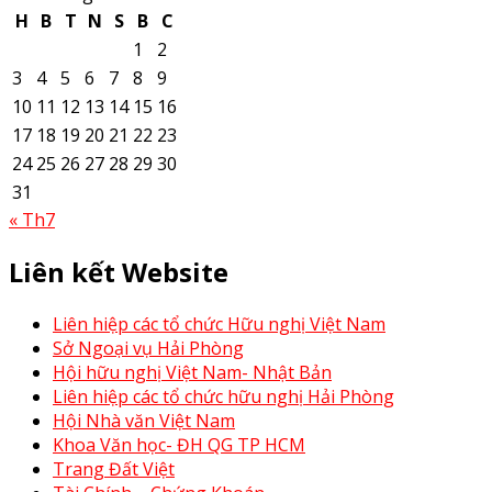
H
B
T
N
S
B
C
1
2
3
4
5
6
7
8
9
10
11
12
13
14
15
16
17
18
19
20
21
22
23
24
25
26
27
28
29
30
31
« Th7
Liên kết Website
Liên hiệp các tổ chức Hữu nghị Việt Nam
Sở Ngoại vụ Hải Phòng
Hội hữu nghị Việt Nam- Nhật Bản
Liên hiệp các tổ chức hữu nghị Hải Phòng
Hội Nhà văn Việt Nam
Khoa Văn học- ĐH QG TP HCM
Trang Đất Việt