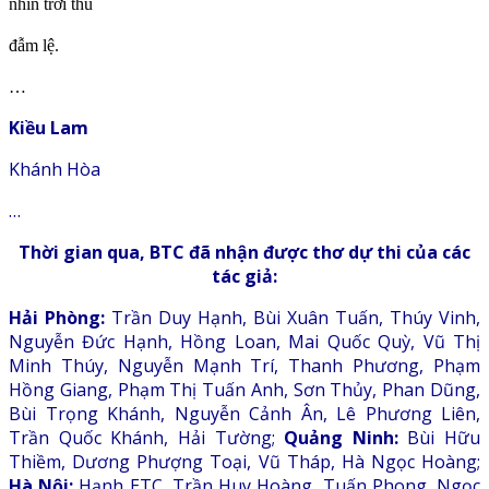
nhìn trời thu
đẫm lệ.
…
Kiều Lam
Khánh Hòa
…
Thời gian qua, BTC đã nhận được thơ dự thi của các
tác giả:
Hải Phòng:
Trần Duy Hạnh, Bùi Xuân Tuấn, Thúy Vinh,
Nguyễn Đức Hạnh, Hồng Loan, Mai Quốc Quỳ, Vũ Thị
Minh Thúy, Nguyễn Mạnh Trí, Thanh Phương, Phạm
Hồng Giang, Phạm Thị Tuấn Anh, Sơn Thủy, Phan Dũng,
Bùi Trọng Khánh, Nguyễn Cảnh Ân, Lê Phương Liên,
Trần Quốc Khánh, Hải Tường;
Quảng Ninh:
Bùi Hữu
Thiềm, Dương Phượng Toại, Vũ Tháp, Hà Ngọc Hoàng;
Hà Nội:
Hạnh ETC, Trần Huy Hoàng, Tuấn Phong, Ngọc