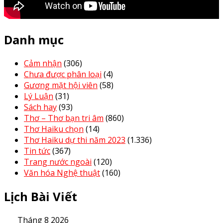
Danh mục
Cảm nhận
(306)
Chưa được phân loại
(4)
Gương mặt hội viên
(58)
Lý Luận
(31)
Sách hay
(93)
Thơ – Thơ bạn tri âm
(860)
Thơ Haiku chọn
(14)
Thơ Haiku dự thi năm 2023
(1.336)
Tin tức
(367)
Trang nước ngoài
(120)
Văn hóa Nghệ thuật
(160)
Lịch Bài Viết
Tháng 8 2026