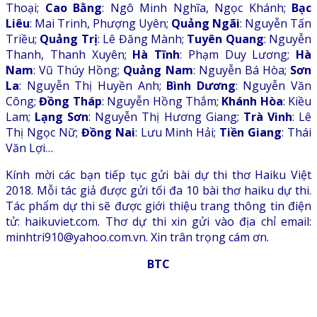
Thoại;
Cao Bằng
: Ngô Minh Nghĩa, Ngọc Khánh;
Bạc
Liêu
: Mai Trinh, Phượng Uyên;
Quảng Ngãi
: Nguyễn Tấn
Triều;
Quảng Trị
: Lê Đăng Mành;
Tuyên Quang
: Nguyễn
Thanh, Thanh Xuyên;
Hà Tĩnh
: Phạm Duy Lương;
Hà
Nam
: Vũ Thúy Hồng;
Quảng Nam
: Nguyễn Bá Hòa;
Sơn
La
: Nguyễn Thị Huyền Anh;
Bình Dương
: Nguyễn Văn
Công;
Đồng Tháp
: Nguyễn Hồng Thắm;
Khánh Hòa
: Kiều
Lam;
Lạng Sơn
: Nguyễn Thị Hương Giang;
Trà Vinh
: Lê
Thị Ngọc Nữ;
Đồng Nai
: Lưu Minh Hải;
Tiền Giang
: Thái
Văn Lợi…
Kính mời các bạn tiếp tục gửi bài dự thi thơ Haiku Việt
2018. Mỗi tác giả được gửi tối đa 10 bài thơ haiku dự thi.
Tác phẩm dự thi sẽ được giới thiệu trang thông tin điện
tử: haikuviet.com. Thơ dự thi xin gửi vào địa chỉ email:
minhtri910@yahoo.com.vn. Xin trân trọng cám ơn.
BTC