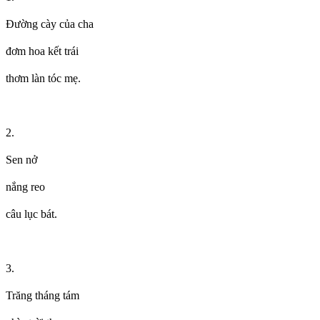
Đường cày của cha
đơm hoa kết trái
thơm làn tóc mẹ.
2.
Sen nở
nắng reo
câu lục bát.
3.
Trăng tháng tám