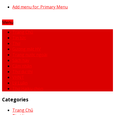
Add menu for: Primary Menu
Menu
Trang Chủ
Tin tức
Thơ
Gương mặt HV
Trang nước ngoài
Sách hay
Cảm nhận
Thơ dự thi
VHNT
Lý Luận
Thơ Haiku chọn
Categories
Trang Chủ