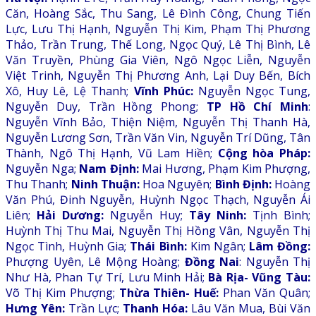
Căn, Hoàng Sắc, Thu Sang, Lê Đình Công, Chung Tiến
Lực, Lưu Thị Hạnh, Nguyễn Thị Kim, Phạm Thị Phương
Thảo, Trần Trung, Thế Long, Ngọc Quý, Lê Thị Bình, Lê
Văn Truyền, Phùng Gia Viên, Ngô Ngọc Liễn, Nguyễn
Việt Trinh, Nguyễn Thị Phương Anh, Lại Duy Bến, Bích
Xô, Huy Lê, Lệ Thanh;
Vĩnh Phúc:
Nguyễn Ngọc Tung,
Nguyễn Duy, Trần Hồng Phong;
TP Hồ Chí Minh
:
Nguyễn Vĩnh Bảo, Thiện Niệm, Nguyễn Thị Thanh Hà,
Nguyễn Lương Sơn, Trần Văn Vin, Nguyễn Trí Dũng, Tân
Thành, Ngô Thị Hạnh, Vũ Lam Hiền;
Cộng hòa Pháp:
Nguyễn Nga;
Nam Định:
Mai Hương, Phạm Kim Phượng,
Thu Thanh;
Ninh Thuận:
Hoa Nguyên;
Bình Định:
Hoàng
Văn Phú, Đinh Nguyễn, Huỳnh Ngọc Thạch, Nguyễn Ái
Liên;
Hải Dương:
Nguyễn Huy;
Tây Ninh:
Tịnh Bình;
Huỳnh Thị Thu Mai, Nguyễn Thị Hồng Vân, Nguyễn Thị
Ngọc Tình, Huỳnh Gia;
Thái Bình:
Kim Ngân;
Lâm Đồng:
Phượng Uyên, Lê Mộng Hoàng;
Đồng Nai
: Nguyễn Thị
Như Hà, Phan Tự Trí, Lưu Minh Hải;
Bà Rịa- Vũng Tàu:
Võ Thị Kim Phượng;
Thừa Thiên- Huế:
Phan Văn Quân;
Hưng Yên:
Trần Lực;
Thanh Hóa:
Lâu Văn Mua, Bùi Văn