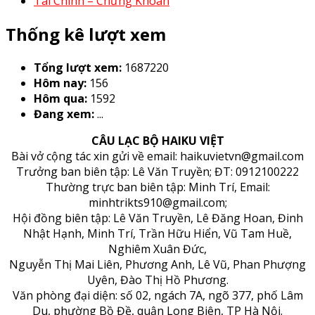
Tài Chính – Chứng Khoán
Thống kê lượt xem
Tổng lượt xem:
1687220
Hôm nay:
156
Hôm qua:
1592
Đang xem:
...
CÂU LẠC BỘ HAIKU VIỆT
Bài vở cộng tác xin gửi về email: haikuvietvn@gmail.com
Trưởng ban biên tập: Lê Văn Truyền; ĐT: 0912100222
Thường trực ban biên tập: Minh Trí, Email:
minhtrikts910@gmail.com;
Hội đồng biên tập: Lê Văn Truyền, Lê Đăng Hoan, Đinh
Nhật Hạnh, Minh Trí, Trần Hữu Hiển, Vũ Tam Huề,
Nghiêm Xuân Đức,
Nguyễn Thị Mai Liên, Phương Anh, Lê Vũ, Phan Phượng
Uyên, Đào Thị Hồ Phương.
Văn phòng đại diện: số 02, ngách 7A, ngõ 377, phố Lâm
Du, phường Bồ Đề, quận Long Biên, TP Hà Nội.