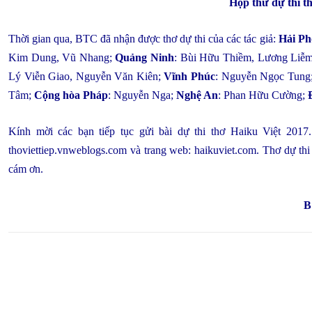
Hộp thư dự thi t
Thời gian qua, BTC đã nhận được thơ dự thi của các tác giả:
Hải Ph
Kim Dung, Vũ Nhang;
Quảng Ninh
: Bùi Hữu Thiềm, Lương Liễ
Lý Viễn Giao, Nguyễn Văn Kiên;
Vĩnh Phúc
: Nguyễn Ngọc Tung
Tâm;
Cộng hòa Pháp
: Nguyễn Nga;
Nghệ An
: Phan Hữu Cường;
Kính mời các bạn tiếp tục gửi bài dự thi thơ Haiku Việt 2017.
thoviettiep.vnweblogs.com và trang web: haikuviet.com. Thơ dự thi 
cám ơn.
B