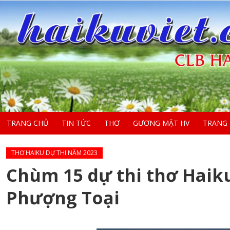
TRANG CHỦ
TIN TỨC
THƠ
GƯƠNG MẶT HV
TRANG
THƠ HAIKU DỰ THI NĂM 2023
Chùm 15 dự thi thơ Haik
Phượng Toại