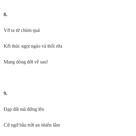
8.
Vỡ ra từ chùm quả
Kết thúc ngọt ngào và thối rữa
Mang dòng đời về sau!
9.
Đạp đất mà đứng lên
Cứ ngỡ bầu trời an nhiên lắm