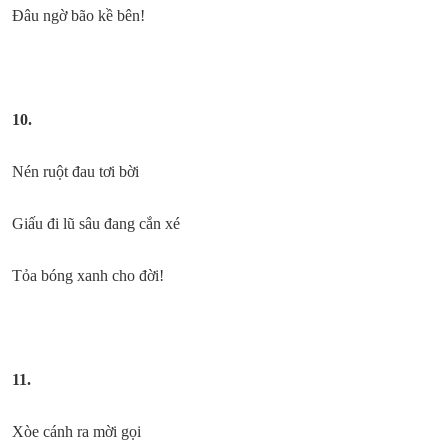
Đâu ngờ bão kề bên!
10.
Nén ruột đau tơi bời
Giấu đi lũ sâu đang cắn xé
Tỏa bóng xanh cho đời!
11.
Xòe cánh ra mời gọi