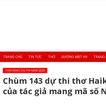
TRANG CHỦ
TIN TỨC
THƠ
GƯƠNG MẶT HV
TRANG
THƠ HAIKU DỰ THI NĂM 2023
Chùm 143 dự thi thơ Haik
của tác giả mang mã số