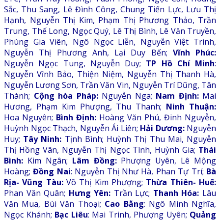
Sắc, Thu Sang, Lê Đình Công, Chung Tiến Lực, Lưu Thị
Hạnh, Nguyễn Thị Kim, Phạm Thị Phương Thảo, Trần
Trung, Thế Long, Ngọc Quý, Lê Thị Bình, Lê Văn Truyền,
Phùng Gia Viên, Ngô Ngọc Liễn, Nguyễn Việt Trinh,
Nguyễn Thị Phương Anh, Lại Duy Bến;
Vĩnh Phúc:
Nguyễn Ngọc Tung, Nguyễn Duy;
TP Hồ Chí Minh
:
Nguyễn Vĩnh Bảo, Thiện Niệm, Nguyễn Thị Thanh Hà,
Nguyễn Lương Sơn, Trần Văn Vin, Nguyễn Trí Dũng, Tân
Thành;
Cộng hòa Pháp:
Nguyễn Nga;
Nam Định:
Mai
Hương, Phạm Kim Phượng, Thu Thanh;
Ninh Thuận:
Hoa Nguyên;
Bình Định:
Hoàng Văn Phú, Đinh Nguyễn,
Huỳnh Ngọc Thạch, Nguyễn Ái Liên;
Hải Dương:
Nguyễn
Huy;
Tây Ninh:
Tịnh Bình; Huỳnh Thị Thu Mai, Nguyễn
Thị Hồng Vân, Nguyễn Thị Ngọc Tình, Huỳnh Gia;
Thái
Bình:
Kim Ngân;
Lâm Đồng:
Phượng Uyên, Lê Mộng
Hoàng;
Đồng Nai
: Nguyễn Thị Như Hà, Phan Tự Trí;
Bà
Rịa- Vũng Tàu:
Võ Thị Kim Phượng;
Thừa Thiên- Huế:
Phan Văn Quân;
Hưng Yên:
Trần Lực;
Thanh Hóa:
Lâu
Văn Mua, Bùi Văn Thoại;
Cao Bằng
: Ngô Minh Nghĩa,
Ngọc Khánh;
Bạc Liêu
: Mai Trinh, Phượng Uyên;
Quảng