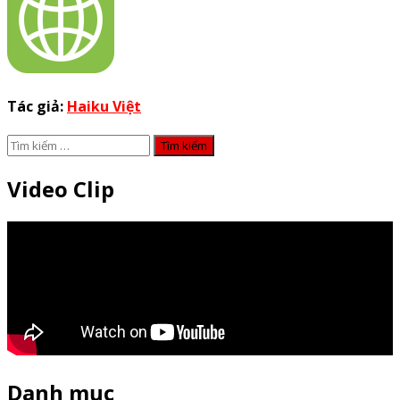
Tác giả:
Haiku Việt
Tìm
kiếm
cho:
Video Clip
Danh mục