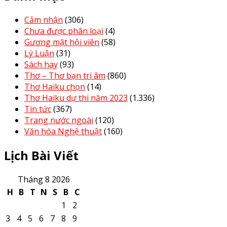
Cảm nhận
(306)
Chưa được phân loại
(4)
Gương mặt hội viên
(58)
Lý Luận
(31)
Sách hay
(93)
Thơ – Thơ bạn tri âm
(860)
Thơ Haiku chọn
(14)
Thơ Haiku dự thi năm 2023
(1.336)
Tin tức
(367)
Trang nước ngoài
(120)
Văn hóa Nghệ thuật
(160)
Lịch Bài Viết
Tháng 8 2026
H
B
T
N
S
B
C
1
2
3
4
5
6
7
8
9