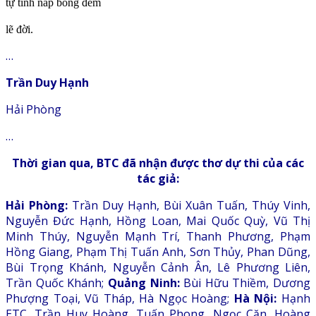
tự tình nấp bóng đêm
lẽ đời.
…
Trần Duy Hạnh
Hải Phòng
…
Thời gian qua, BTC đã nhận được thơ dự thi của các
tác giả:
Hải Phòng:
Trần Duy Hạnh, Bùi Xuân Tuấn, Thúy Vinh,
Nguyễn Đức Hạnh, Hồng Loan, Mai Quốc Quỳ, Vũ Thị
Minh Thúy, Nguyễn Mạnh Trí, Thanh Phương, Phạm
Hồng Giang, Phạm Thị Tuấn Anh, Sơn Thủy, Phan Dũng,
Bùi Trọng Khánh, Nguyễn Cảnh Ân, Lê Phương Liên,
Trần Quốc Khánh;
Quảng Ninh:
Bùi Hữu Thiềm, Dương
Phượng Toại, Vũ Tháp, Hà Ngọc Hoàng;
Hà Nội:
Hạnh
ETC, Trần Huy Hoàng, Tuấn Phong, Ngọc Căn, Hoàng