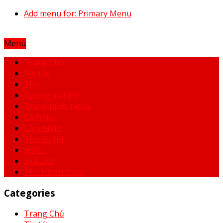
Add menu for: Primary Menu
Menu
Trang Chủ
Tin tức
Thơ
Gương mặt HV
Trang nước ngoài
Sách hay
Cảm nhận
Thơ dự thi
VHNT
Lý Luận
Thơ Haiku chọn
Categories
Trang Chủ