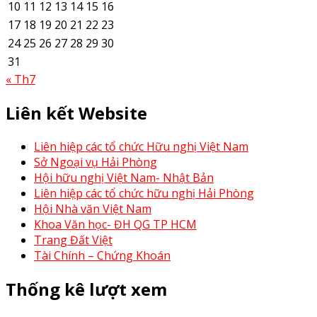
10
11
12
13
14
15
16
17
18
19
20
21
22
23
24
25
26
27
28
29
30
31
« Th7
Liên kết Website
Liên hiệp các tổ chức Hữu nghị Việt Nam
Sở Ngoại vụ Hải Phòng
Hội hữu nghị Việt Nam- Nhật Bản
Liên hiệp các tổ chức hữu nghị Hải Phòng
Hội Nhà văn Việt Nam
Khoa Văn học- ĐH QG TP HCM
Trang Đất Việt
Tài Chính – Chứng Khoán
Thống kê lượt xem