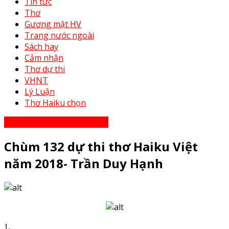
Tin tức
Thơ
Gương mặt HV
Trang nước ngoài
Sách hay
Cảm nhận
Thơ dự thi
VHNT
Lý Luận
Thơ Haiku chọn
Thơ Haiku dự thi năm 2023
Chùm 132 dự thi thơ Haiku Việt
năm 2018- Trần Duy Hạnh
1.